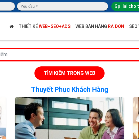
Gọi lại cho 
THIẾT KẾ
WEB+SEO+ADS
WEB BÁN HÀNG
RA ĐƠN
SEO
TÌM KIẾM TRONG WEB
Thuyết Phục Khách Hàng