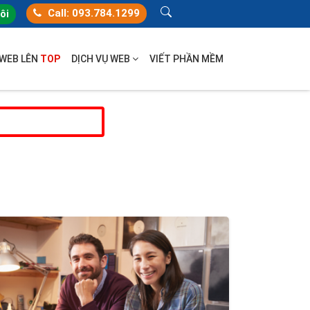
Call: 093.784.1299
tôi
 WEB LÊN
TOP
DỊCH VỤ WEB
VIẾT PHẦN MỀM