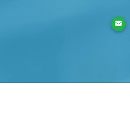
Thiết kế web chuẩn seo
CÔNG TY TNHH PHÁT TRIỂN NẮNG XANH
243 Huỳnh Văn Bánh, 12, Phú Nhuận
Hồ Chí Minh,
Việt Nam
70000
Toà nhà VINACONEX 7, Cầu Diễn, Từ Liêm
Hà Nội,