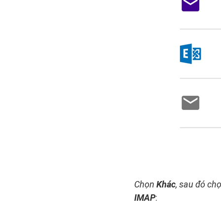
Chọn
Khác
, sau đó ch
IMAP
: