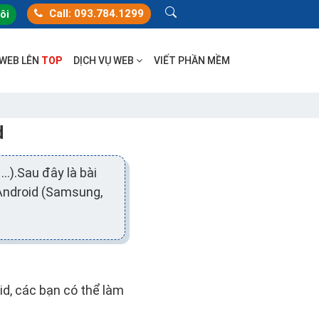
Call: 093.784.1299
tôi
 WEB LÊN
TOP
DỊCH VỤ WEB
VIẾT PHẦN MỀM
d
…).Sau đây là bài
 Android (Samsung,
d, các bạn có thể làm