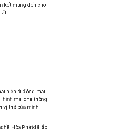
am kết mang đến cho
hất.
ái hiên di động, mái
ại hình mái che thông
h vị thế của mình
 nghề, Hòa Phátđã lắp