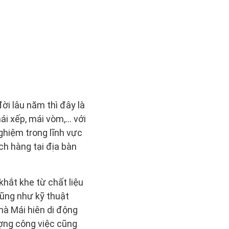
ời lâu năm thì đây là
i xếp, mái vòm,... với
nghiệm trong lĩnh vực
ch hàng tại địa bàn
hắt khe từ chất liệu
cũng như kỹ thuật
mà Mái hiên di động
ợng công việc cũng