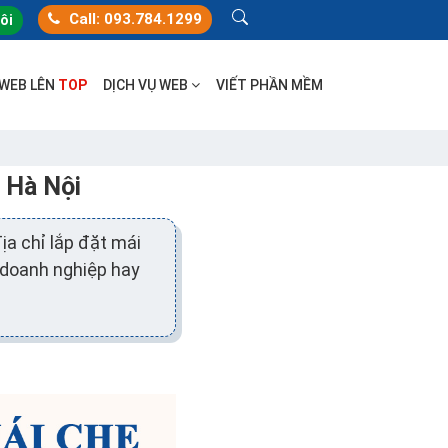
Call: 093.784.1299
tôi
 WEB LÊN
TOP
DỊCH VỤ WEB
VIẾT PHẦN MỀM
i Hà Nội
ịa chỉ lắp đặt mái
 doanh nghiệp hay