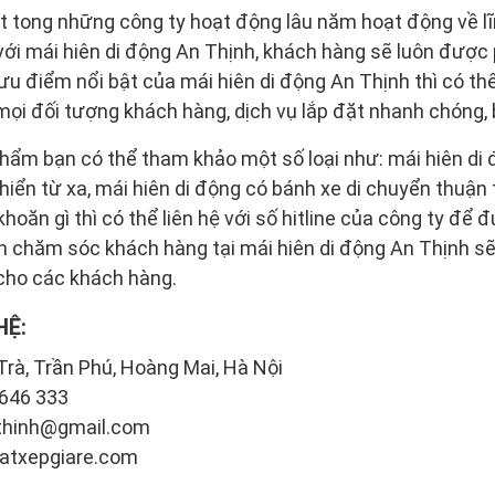
t tong những công ty hoạt động lâu năm hoạt động về lĩ
 với mái hiên di động An Thịnh, khách hàng sẽ luôn được
 ưu điểm nổi bật của mái hiên di động An Thịnh thì có t
mọi đối tượng khách hàng, dịch vụ lắp đặt nhanh chóng, b
hẩm bạn có thể tham khảo một số loại như: mái hiên di 
hiển từ xa, mái hiên di động có bánh xe di chuyển thuận 
oăn gì thì có thể liên hệ với số hitline của công ty để đ
ên chăm sóc khách hàng tại mái hiên di động An Thịnh sẽ
cho các khách hàng.
HỆ:
Trà, Trần Phú, Hoàng Mai, Hà Nội
 646 333
thinh@gmail.com
batxepgiare.com