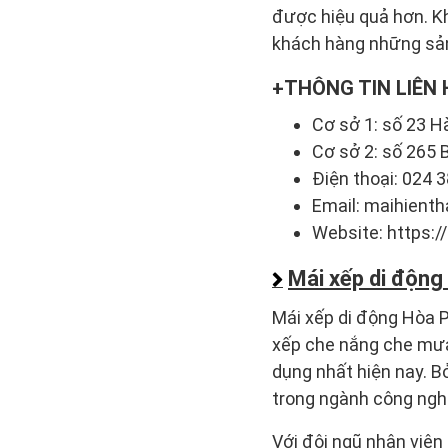
được hiệu quả hơn. K
khách hàng những sản 
THÔNG TIN LIÊN 
Cơ sở 1: số 23 H
Cơ sở 2: số 265 
Điện thoại: 024 
Email: maihien
Website: https:
Mái xếp di động
Mái xếp di động Hòa Ph
xếp che nắng che mưa 
dụng nhất hiện nay. B
trong ngành công ngh
Với đội ngũ nhân viên