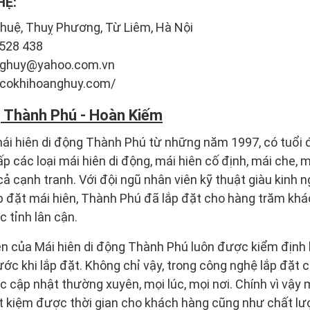
HỆ:
Nhuệ, Thuỵ Phương, Từ Liêm, Hà Nội
 528 438
anghuy@yahoo.com.vn
//cokhihoanghuy.com/
g Thành Phú - Hoàn Kiếm
 mái hiên di động Thành Phú từ những năm 1997, có tuổi đ
 các loại mái hiên di động, mái hiên cố định, mái che, má
cả cạnh tranh. Với đội ngũ nhân viên kỹ thuật giàu kinh 
lắp đặt mái hiên, Thành Phú đã lắp đặt cho hàng trăm khá
 tỉnh lân cận.
 của Mái hiên di động Thành Phú luôn được kiểm định k
ước khi lắp đặt. Không chỉ vậy, trong công nghệ lắp đặt 
cập nhật thường xuyên, mọi lúc, mọi nơi. Chính vì vậy 
ết kiệm được thời gian cho khách hàng cũng như chất lư