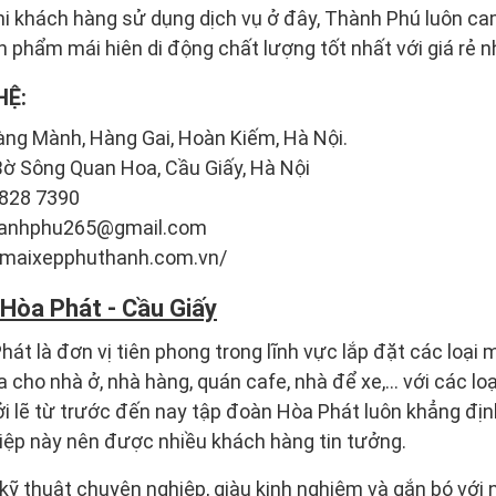
hi khách hàng sử dụng dịch vụ ở đây, Thành Phú luôn c
phẩm mái hiên di động chất lượng tốt nhất với giá rẻ n
HỆ:
àng Mành, Hàng Gai, Hoàn Kiếm, Hà Nội.
Bờ Sông Quan Hoa, Cầu Giấy, Hà Nội
3828 7390
thanhphu265@gmail.com
//maixepphuthanh.com.vn/
 Hòa Phát - Cầu Giấy
át là đơn vị tiên phong trong lĩnh vực lắp đặt các loại m
cho nhà ở, nhà hàng, quán cafe, nhà để xe,... với các lo
ởi lẽ từ trước đến nay tập đoàn Hòa Phát luôn khẳng địn
iệp này nên được nhiều khách hàng tin tưởng.
 kỹ thuật chuyên nghiệp, giàu kinh nghiệm và gắn bó với