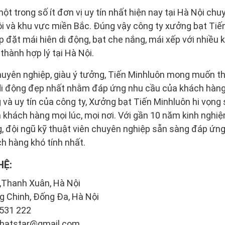
ột trong số ít đơn vị uy tín nhất hiện nay tại Hà Nội ch
ội và khu vực miền Bắc. Đúng vậy công ty xưởng bạt Tiến
p đặt mái hiên di động, bạt che nắng, mái xếp với nhiều
thành hợp lý tại Hà Nội.
chuyên nghiệp, giàu ý tưởng, Tiến Minhluôn mong muốn th
 động đẹp nhất nhằm đáp ứng nhu cầu của khách hàng. V
g và uy tín của công ty, Xưởng bạt Tiến Minhluôn hi vọng
 khách hàng mọi lúc, mọi nơi. Với gần 10 năm kinh nghiệ
, đội ngũ kỹ thuật viên chuyên nghiệp sẵn sàng đáp ứ
h hàng khó tính nhất.
HỆ:
,Thanh Xuân, Hà Nội
g Chinh, Đống Đa, Hà Nội
 531 222
phatstar@gmail.com