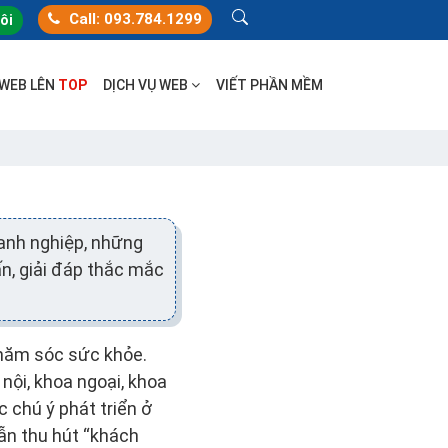
Call: 093.784.1299
tôi
 WEB LÊN
TOP
DỊCH VỤ WEB
VIẾT PHẦN MỀM
anh nghiệp, những
ấn, giải đáp thắc mắc
chăm sóc sức khỏe.
nội, khoa ngoại, khoa
 chú ý phát triển ở
ẫn thu hút “khách