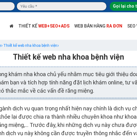
Gọi lại cho 
THIẾT KẾ
WEB+SEO+ADS
WEB BÁN HÀNG
RA ĐƠN
SEO
e
Thiết kế web nha khoa bệnh viện
Thiết kế web nha khoa bệnh viện
òng khám nha khoa chủ yếu nhằm mục tiêu giới thiệu do
ám bạn và tích hợp tính năng đặt lịch khám online, tư v
có thắc mắc về các vấn đề răng miệng.
ành dịch vụ quan trọng nhất hiện nay chính là dịch vụ 
ỏe lại được chia ra thành nhiều chuyên khoa như khoa 
răng miệng,… Trước đây, khi những dịch vụ này chưa được
nh dịch vụ này không cần được truyền thông nhắc đến v