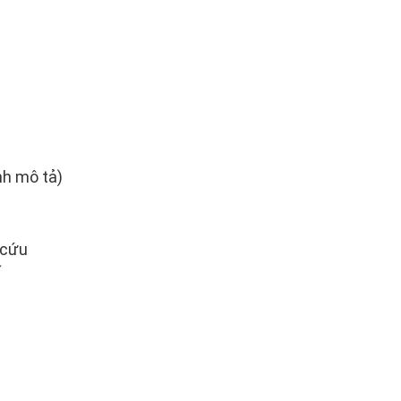
nh mô tả)
 cứu
ế