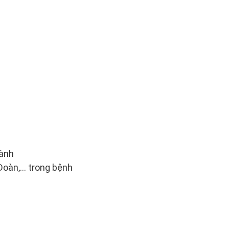
gành
àn,... trong bệnh