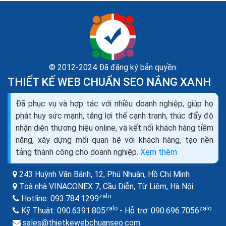
© 2012-2024 Đã đăng ký bản quyền.
THIẾT KẾ WEB CHUẨN SEO NẮNG XANH
Đã phục vụ và hợp tác với nhiều doanh nghiệp, giúp họ
phát huy sức mạnh, tăng lợi thế cạnh tranh, thúc đẩy độ
nhận diện thương hiệu online, và kết nối khách hàng tiềm
năng, xây dựng mối quan hệ với khách hàng, tạo nền
tảng thành công cho doanh nghiệp.
Xem thêm
243 Huỳnh Văn Bánh, 12, Phú Nhuận,
Hồ Chí Minh
Toà nhà VINACONEX 7, Cầu Diễn, Từ Liêm,
Hà Nội
zalo
Hotline:
093.784.1299
zalo
zalo
Kỹ Thuật:
090.6391.805
- Hỗ trợ:
090.696.7056
sales@thietkewebchuanseo.com