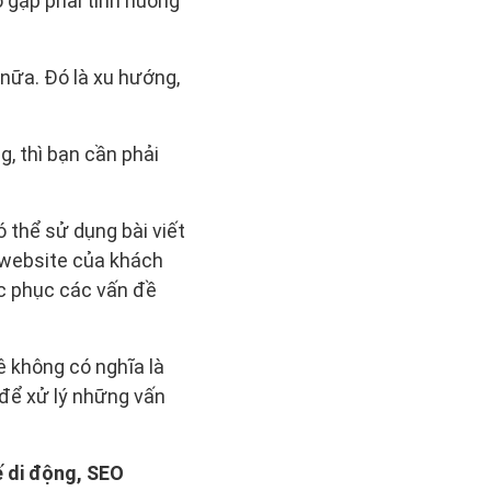
ó gặp phải tình huống
nữa. Đó là xu hướng,
, thì bạn cần phải
ó thể sử dụng bài viết
 website của khách
ắc phục các vấn đề
kê không có nghĩa là
 để xử lý những vấn
ế di động, SEO