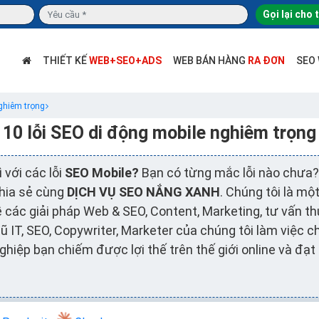
Gọi lại cho 
THIẾT KẾ
WEB+SEO+ADS
WEB BÁN HÀNG
RA ĐƠN
SEO
nghiêm trọng
10 lỗi SEO di động mobile nghiêm trọng
 với các lỗi
SEO Mobile?
Bạn có từng mắc lỗi nào chưa?
hia sẻ cùng
DỊCH VỤ SEO NẮNG XANH
. Chúng tôi là mộ
các giải pháp Web & SEO, Content, Marketing, tư vấn th
 IT, SEO, Copywriter, Marketer của chúng tôi làm việc c
nghiệp bạn chiếm được lợi thế trên thế giới online và đạ