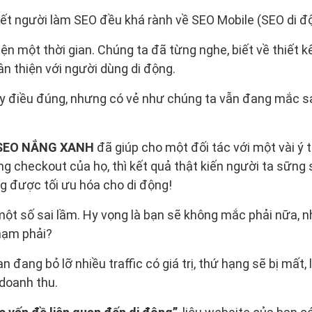
hết người làm SEO đều khá rành về SEO Mobile (SEO di đ
ện một thời gian. Chúng ta đã từng nghe, biết về thiết k
hân thiện với người dùng di động.
ày điều đúng, nhưng có vẻ như chúng ta vẫn đang mắc s
 SEO NẮNG XANH
đã giúp cho một đối tác với một vài ý 
ng checkout của họ, thì kết quả thật kiến người ta sững s
g được tối ưu hóa cho di động!
ột số sai lầm. Hy vọng là bạn sẽ không mắc phải nữa, 
phạm phải?
ạn đang bỏ lỡ nhiều traffic có giá trị, thứ hạng sẽ bị mất
doanh thu.