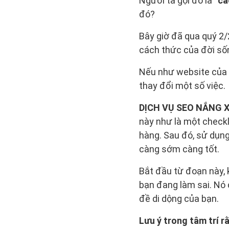
Người ta gọi đó là
“cá
đó?
Bây giờ đã qua quý 2/
cách thức của đời sốn
Nếu như website của b
thay đổi một số việc.
DỊCH VỤ SEO NẮNG 
này như là một checkl
hàng. Sau đó, sử dụng
càng sớm càng tốt.
Bắt đầu từ đoạn này, 
bạn đang làm sai. Nó 
đề di dộng của bạn.
Lưu ý trong tâm trí r