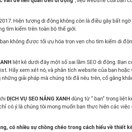
c vấn đề liên quan đến di động”
, liệu website của bạn c
2017. Hiện tượng di động không còn là điều gây bất ngờ 
g tìm kiếm trên toàn bộ thế giới.
ạn không được tối ưu hóa trọn vẹn cho tìm kiếm di động
XANH
liệt kê dưới đây một số sai lầm SEO di động. Bạn c
ist. Hãy xem xét nó, và phân tích website của bạn hoặc
 những giải pháp mà chúng tôi đã nêu trên, cố gắng kh
khi
DỊCH VỤ SEO NẮNG XANH
dùng từ “ bạn” trong liệt 
chỉ có ý là chúng tôi mong muốn bạn thực hiện các việc
ằng, có nhiều sự chồng chéo trong cách hiểu về thiết k