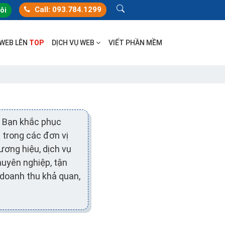
Call: 093.784.1299
tôi
 WEB LÊN
TOP
DỊCH VỤ WEB
VIẾT PHẦN MỀM
 Bạn khắc phục
t trong các đơn vị
ương hiệu, dịch vụ
huyên nghiệp, tận
t doanh thu khả quan,