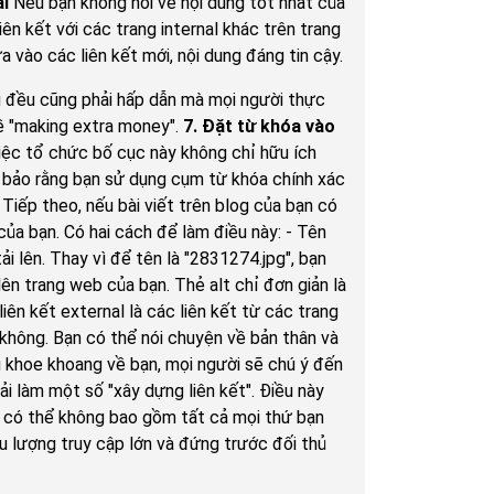
al
Nếu bạn không nói về nội dung tốt nhất của
ên kết với các trang internal khác trên trang
a vào các liên kết mới, nội dung đáng tin cậy.
êu đều cũng phải hấp dẫn mà mọi người thực
về "making extra money".
7. Đặt từ khóa vào
iệc tổ chức bố cục này không chỉ hữu ích
ảm bảo rằng bạn sử dụng cụm từ khóa chính xác
Tiếp theo, nếu bài viết trên blog của bạn có
ủa bạn. Có hai cách để làm điều này: - Tên
ải lên. Thay vì để tên là "2831274.jpg", bạn
 lên trang web của bạn. Thẻ alt chỉ đơn giản là
iên kết external là các liên kết từ các trang
 không. Bạn có thể nói chuyện về bản thân và
u khoe khoang về bạn, mọi người sẽ chú ý đến
ải làm một số "xây dựng liên kết". Điều này
ày có thể không bao gồm tất cả mọi thứ bạn
u lượng truy cập lớn và đứng trước đối thủ