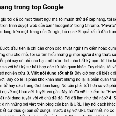
hạng trong top Google
giờ tôi đã có một thuật ngữ mà tôi muốn thử để xếp hạng, tôi s
rên trình duyệt web của bạn "Incognito" trong Chrome, "Private" t
ội dung trên một trang của Google, bỏ qua kết quả xấu ở đầu tran
Bước đầu tiên là chỉ cần chọn các thuật ngữ tìm kiếm hoặc cụm t
ững chú chó nhỏ, tôi sẽ tìm hiểu những gì mọi người đang thực sự
 phí này sẽ chỉ cho bạn một ước tính cho bất kỳ cụm từ tìm kiếm
so với bất kỳ sự kết hợp các từ liên quan khác. Tuy nhiên, tôi 
 số nghiên cứu.
3. Viết nội dung tốt nhất
Bây giờ bạn đã biết đối
 vời. Đây có lẽ là phần khó khăn nhất nhưng nó lại là phần quan t
n tử hay các trang đích bán hàng. Nó cần phải tốt hơn so với phầ
 dụ về một bái viết tuyệt vời gần đây tôi đã viết - kiểm tra "Ho
 viết nội dung tuyệt vời về chủ đề đó. Tôi đã làm như thế nào?
4. 
ịnh những bài viết trên blog của bạn là URL. Hay nói cách khác,
ặc bất cứ điều gì bạn sử dụng). Trước đây, với URL thứ nhất, nó c