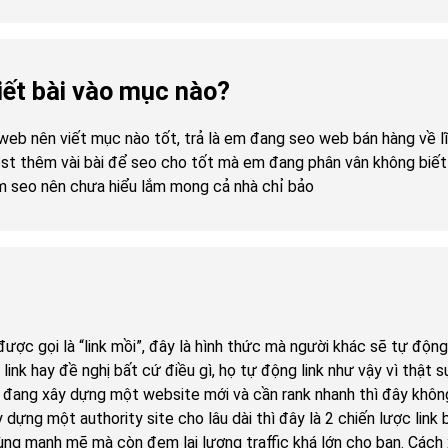
iết bài vào mục nào?
 web nên viết mục nào tốt, trả là em đang seo web bán hàng về 
st thêm vài bài để seo cho tốt mà em đang phân vân không biết 
 làm seo nên chưa hiểu lắm mong cả nhà chỉ bảo
được gọi là “link mồi”, đây là hình thức mà người khác sẽ tự độn
link hay đề nghị bất cứ điều gì, họ tự động link như vậy vì thật 
 đang xây dựng một website mới và cần rank nhanh thì đây không 
dựng một authority site cho lâu dài thì đây là 2 chiến lược link
ùng mạnh mẽ mà còn đem lại lượng traffic khá lớn cho bạn. Cách x