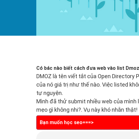
Có bác nào biết cách đưa web vào list Dmo
DMOZ là tên viết tắt của Open Directory
của nó giá trị như thế nào. Việc listed 
tự nguyện.
Mình đã thử submit nhiều web của mình l
mẹo gì không nhi?. Vụ này khó nhằn thật!
Bạn muốn học seo===>
HƯỚNG DẪN HỌC SE