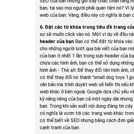
SEO của bạn nhưng giờ đây chắc chắn rằng nó
bạn, tại sao mọi người phải quan tâm nó? Vì l
web của bạn. Vâng, điều này có nghĩa là bạn c
6. Đặt các từ khóa trong tiêu đề trang củ
sự sẽ muốn click vào nó. Một ví dụ về đều n
header của bạn
Bạn có thể đặt từ khóa vào 
cho những người lướt qua bài viết của bạn mà
của bạn ít nhất 1 lần trong sub-header của b
chứa các hình ảnh, bạn có thể sử dụng những 
hình ảnh - Thẻ alt Để thay đổi tên hình ảnh, c
có thể thay đổi nó thành "small dog toys 1.jpg
văn bản mà trình duyệt web sẽ hiển thị nếu kh
web khác ở bên ngoài. Google dựa chủ yếu vào
kỹ năng riêng của bạn cả một ngày dài nhưng
bạn. Trong khi sản xuất nội dung đáng tin cậy
có nghĩa là vươn tới các trang web khác tron
có thể biết về SEO nhưng bằng cách đơn giản 
cạnh tranh của bạn.