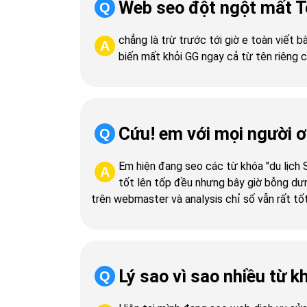
Web seo đột ngột mất To
Q
chẳng là trừ trước tới giờ e toàn viết
A
biến mất khỏi GG ngay cả từ tên riêng 
Cứu! em với mọi người ơ
Q
Em hiện đang seo các từ khóa "du lịch 
A
tốt lên tốp đều nhưng bây giờ bỗng dư
trên webmaster và analysis chỉ số vẫn rất tốt
Lý sao vì sao nhiều từ k
Q