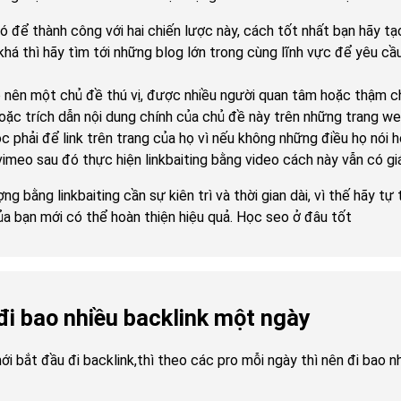
đó để thành công với hai chiến lược này, cách tốt nhất bạn hãy tạ
 khá thì hãy tìm tới những blog lớn trong cùng lĩnh vực để yêu cầ
ạo nên một chủ đề thú vị, được nhiều người quan tâm hoặc thậm ch
hoặc trích dẫn nội dung chính của chủ đề này trên những trang w
c phải để link trên trang của họ vì nếu không những điều họ nói 
meo sau đó thực hiện linkbaiting bằng video cách này vẫn có giá 
g bằng linkbaiting cần sự kiên trì và thời gian dài, vì thế hãy tự
ủa bạn mới có thể hoàn thiện hiệu quả. Học seo ở đâu tốt
đi bao nhiều backlink một ngày
i bắt đầu đi backlink,thì theo các pro mỗi ngày thì nên đi bao n