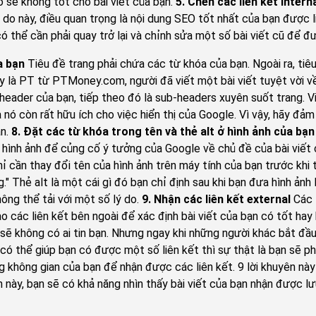
 sẽ không tốt cho bài viết của bạn.
5. Chèn các liên kết intern
ý do này, điều quan trọng là nội dung SEO tốt nhất của bạn được li
ó thể cần phải quay trở lại và chỉnh sửa một số bài viết cũ để đư
a bạn
Tiêu đề trang phải chứa các từ khóa của bạn. Ngoài ra, ti
ày là PT từ PTMoney.com, người đã viết một bài viết tuyệt vời 
header của bạn, tiếp theo đó là sub-headers xuyên suốt trang. V
 nó còn rất hữu ích cho việc hiển thị của Google. Vì vậy, hãy đ
ạn.
8. Đặt các từ khóa trong tên và thẻ alt ở hình ảnh của bạn
hình ảnh để củng cố ý tưởng của Google về chủ đề của bài viết c
hỉ cần thay đổi tên của hình ảnh trên máy tính của bạn trước khi t
." Thẻ alt là một cái gì đó bạn chỉ định sau khi bạn đưa hình ảnh
ông thể tải với một số lý do.
9. Nhận các liên kết external
Các l
 các liên kết bên ngoài để xác định bài viết của bạn có tốt hay
 sẽ không có ai tin bạn. Nhưng ngay khi những người khác bắt đầ
 có thể giúp bạn có được một số liên kết thì sự thật là bạn sẽ ph
g không gian của bạn để nhận được các liên kết. 9 lời khuyên n
này, bạn sẽ có khả năng nhìn thấy bài viết của bạn nhận được lư