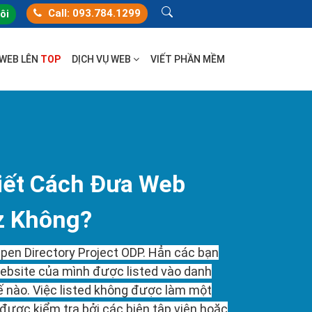
Call: 093.784.1299
tôi
 WEB LÊN
TOP
DỊCH VỤ WEB
VIẾT PHẦN MỀM
iết Cách Đưa Web
z Không?
Open Directory Project ODP. Hẳn các bạn
ebsite của mình được listed vào danh
hế nào. Việc listed không được làm một
được kiểm tra bởi các biên tập viên hoặc