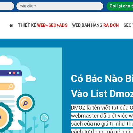
Gọi lại cho 
THIẾT KẾ
WEB+SEO+ADS
WEB BÁN HÀNG
RA ĐƠN
SEO
Có Bác Nào B
Vào List Dmo
DMOZ là tên viết tắt của 
webmaster đã biết việc w
sách của nó giá trị như t
cách tự động, mà nó phải 