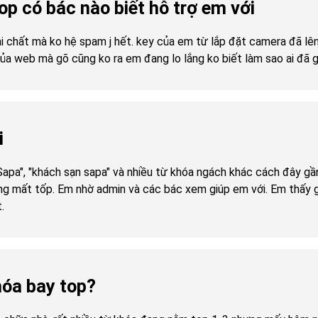
p có bác nào biết hỗ trợ em với
 bài chất mà ko hệ spam j hết. key của em từ lắp đặt camera đã l
của web mà gõ cũng ko ra em đang lo lắng ko biết làm sao ai đã g
i
Sapa", "khách sạn sapa" và nhiều từ khóa ngách khác cách đây gầ
ng mất tốp. Em nhờ admin và các bác xem giúp em với. Em thấy g
.
hóa bay top?