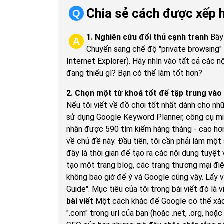
Chia sẻ cách được xếp 
Q
1. Nghiên cứu đối thủ cạnh tranh
Bây 
A
Chuyển sang chế độ "private browsing" t
Internet Explorer). Hãy nhìn vào tất cả các n
đang thiếu gì? Bạn có thể làm tốt hơn?
2. Chọn một từ khoá tốt để tập trung vào
Nếu tôi viết về đồ chơi tốt nhất dành cho nh
sử dụng Google Keyword Planner, công cụ miễn
nhận được 590 tìm kiếm hàng tháng - cao hơn 
về chủ đề này. Đầu tiên, tôi cần phải làm một
đây là thời gian để tạo ra các nội dung tuyệt
tạo một trang blog, các trang thương mại điệ
không bao giờ để ý và Google cũng vậy. Lấy ví
Guide". Mục tiêu của tôi trong bài viết đó là
bài viết
Một cách khác để Google có thể xác đ
".com" trong url của bạn (hoặc .net, .org, ho