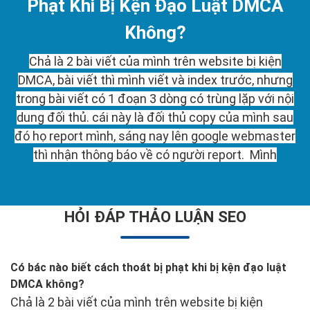
Phạt Khi Bị Kện Đạo Luật DMCA
Không?
Chả là 2 bài viết của mình trên website bị kiện
DMCA, bài viết thì mình viết và index trước, nhưng
trong bài viết có 1 đoạn 3 dòng có trùng lặp với nội
dung đối thủ. cái này là đối thủ copy của mình sau
đó họ report mình, sáng nay lên google webmaster
thì nhận thông báo về có người report. Mình
HỎI ĐÁP THẢO LUẬN SEO
Có bác nào biết cách thoát bị phạt khi bị kện đạo luật
DMCA không?
Chả là 2 bài viết của mình trên website bị kiện