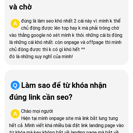
và chờ
đúng là làm seo khó nhất 2 cái này vì: mình k thể
A
chủ động được lên top hay k mà phải trông chờ
vào thằng google nó xét mình k thôi. những cái bị động
là những cái khó nhất. còn onpage và offpage thì mình
chủ động được thì k có gì khó hết ^^
đó là những suy nghĩ của mình!
Làm sao để từ khóa nhận
Q
đúng link cần seo?
Chào mọi người
A
Hiện tại mình onpage site mà link bắt lung tung
hết cả .Mình viết khá nhiều bài đặt link landing page vào
từ khóa mà key không bắt về landing page mà bắt về