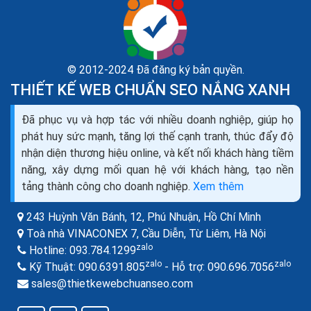
© 2012-2024 Đã đăng ký bản quyền.
THIẾT KẾ WEB CHUẨN SEO NẮNG XANH
Đã phục vụ và hợp tác với nhiều doanh nghiệp, giúp họ
phát huy sức mạnh, tăng lợi thế cạnh tranh, thúc đẩy độ
nhận diện thương hiệu online, và kết nối khách hàng tiềm
năng, xây dựng mối quan hệ với khách hàng, tạo nền
tảng thành công cho doanh nghiệp.
Xem thêm
243 Huỳnh Văn Bánh, 12, Phú Nhuận,
Hồ Chí Minh
Toà nhà VINACONEX 7, Cầu Diễn, Từ Liêm,
Hà Nội
zalo
Hotline:
093.784.1299
zalo
zalo
Kỹ Thuật:
090.6391.805
- Hỗ trợ:
090.696.7056
sales@thietkewebchuanseo.com