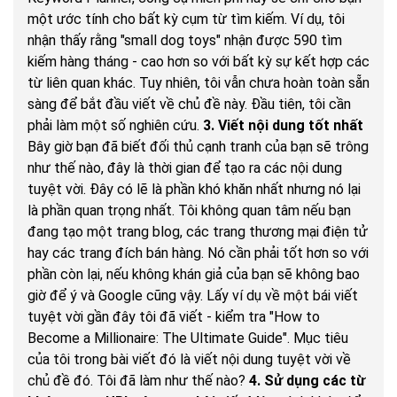
một ước tính cho bất kỳ cụm từ tìm kiếm. Ví dụ, tôi
nhận thấy rằng "small dog toys" nhận được 590 tìm
kiếm hàng tháng - cao hơn so với bất kỳ sự kết hợp các
từ liên quan khác. Tuy nhiên, tôi vẫn chưa hoàn toàn sẵn
sàng để bắt đầu viết về chủ đề này. Đầu tiên, tôi cần
phải làm một số nghiên cứu.
3. Viết nội dung tốt nhất
Bây giờ bạn đã biết đối thủ cạnh tranh của bạn sẽ trông
như thế nào, đây là thời gian để tạo ra các nội dung
tuyệt vời. Đây có lẽ là phần khó khăn nhất nhưng nó lại
là phần quan trọng nhất. Tôi không quan tâm nếu bạn
đang tạo một trang blog, các trang thương mại điện tử
hay các trang đích bán hàng. Nó cần phải tốt hơn so với
phần còn lại, nếu không khán giả của bạn sẽ không bao
giờ để ý và Google cũng vậy. Lấy ví dụ về một bái viết
tuyệt vời gần đây tôi đã viết - kiểm tra "How to
Become a Millionaire: The Ultimate Guide". Mục tiêu
của tôi trong bài viết đó là viết nội dung tuyệt vời về
chủ đề đó. Tôi đã làm như thế nào?
4. Sử dụng các từ