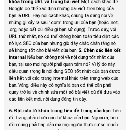
khóa trong URL và trong bài viết
Một cách khác để
Google có thể xác định những bài viết trên blog của
bạn là URL. Hay nói cách khác, chúng ta đang nói về
những gì xảy ra sau ".com" trong url của bạn (hoặc .net,
.org, hoặc bất cứ điều gì bạn sử dụng). Trước đây, với
URL thứ nhất, nó có thể không hoàn toàn tiêu diệt các
nỗ lực SEO của bạn nhưng giờ đây chắc chắn rằng nó
sẽ không tốt cho bài viết của bạn.
5. Chèn các liên kết
internal
Nếu bạn không nói về nội dung tốt nhất của
bạn, tại sao mọi người phải quan tâm nó? Vì lý do này,
điều quan trọng là nội dung SEO tốt nhất của bạn được
liên kết với các trang internal khác trên trang web của
bạn. Vâng, điều này có nghĩa là bạn có thể cần phải
quay trở lại và chỉnh sửa một số bài viết cũ để đưa vào
các liên kết mới, nội dung đáng tin cậy.
6. Đặt các từ khóa trong tiêu đề trang của bạn
Tiêu
đề trang phải chứa các từ khóa của bạn. Ngoài ra, tiêu
đều cũng phải hấp dẫn mà mọi người thực sự sẽ muốn