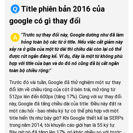
Title phiên bản 2016 của
Q
google có gì thay đổi
"Trước sự thay đổi này, Google dường như đã làm
A
hỏng toàn bộ các từ ở title. Nếu việc cắt giảm này
xảy ra ở giữa của một từ dài thì chiều dài còn lại có thể
được rút ngắn đáng kể. Ví dụ, đây là một từ không phù
hợp với title của bạn và do đó nó cũng đã bị cắt ngắn
toàn bộ chiều rộng:"
Trước đó vài tuần, Google đã thử nghiệm một sự thay
đổi lớn về chiều rộng của cột ở bên trái, mở rộng từ
512px lên đến 600px (tăng 17%). Cùng với sự thay đổi
này, Google đã tăng chiều dài của title: Điều này đặt ra
một câu hỏi - bao nhiêu ký tự có thể phù hợp với một
title hiển thị như bây giờ? Khi Google thiết kế lại SERPs
trong năm 2014, tôi khuyến cáo giới hạn là 55 ký tự.
Bây giờ nó đã tăng lên 17%, nó khác nhiều so với trước