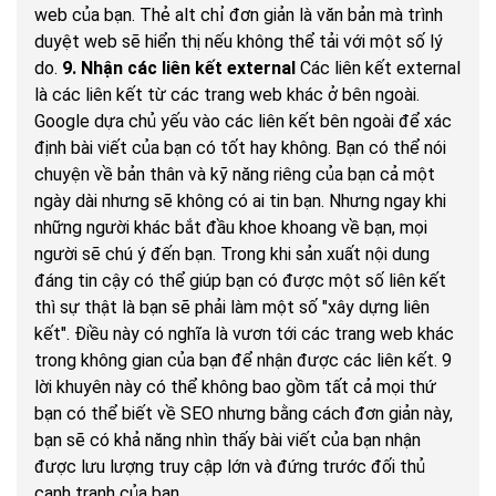
web của bạn. Thẻ alt chỉ đơn giản là văn bản mà trình
duyệt web sẽ hiển thị nếu không thể tải với một số lý
do.
9. Nhận các liên kết external
Các liên kết external
là các liên kết từ các trang web khác ở bên ngoài.
Google dựa chủ yếu vào các liên kết bên ngoài để xác
định bài viết của bạn có tốt hay không. Bạn có thể nói
chuyện về bản thân và kỹ năng riêng của bạn cả một
ngày dài nhưng sẽ không có ai tin bạn. Nhưng ngay khi
những người khác bắt đầu khoe khoang về bạn, mọi
người sẽ chú ý đến bạn. Trong khi sản xuất nội dung
đáng tin cậy có thể giúp bạn có được một số liên kết
thì sự thật là bạn sẽ phải làm một số "xây dựng liên
kết". Điều này có nghĩa là vươn tới các trang web khác
trong không gian của bạn để nhận được các liên kết. 9
lời khuyên này có thể không bao gồm tất cả mọi thứ
bạn có thể biết về SEO nhưng bằng cách đơn giản này,
bạn sẽ có khả năng nhìn thấy bài viết của bạn nhận
được lưu lượng truy cập lớn và đứng trước đối thủ
cạnh tranh của bạn.