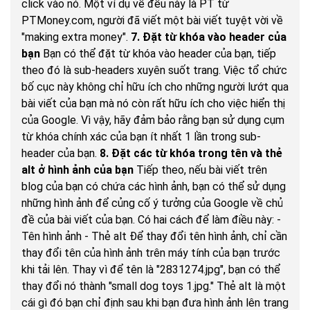
click vào nó. Một ví dụ về đều này là PT từ
PTMoney.com, người đã viết một bài viết tuyệt vời về
"making extra money".
7. Đặt từ khóa vào header của
bạn
Bạn có thể đặt từ khóa vào header của bạn, tiếp
theo đó là sub-headers xuyên suốt trang. Việc tổ chức
bố cục này không chỉ hữu ích cho những người lướt qua
bài viết của bạn mà nó còn rất hữu ích cho việc hiển thị
của Google. Vì vậy, hãy đảm bảo rằng bạn sử dụng cụm
từ khóa chính xác của bạn ít nhất 1 lần trong sub-
header của bạn.
8. Đặt các từ khóa trong tên và thẻ
alt ở hình ảnh của bạn
Tiếp theo, nếu bài viết trên
blog của bạn có chứa các hình ảnh, bạn có thể sử dụng
những hình ảnh để củng cố ý tưởng của Google về chủ
đề của bài viết của bạn. Có hai cách để làm điều này: -
Tên hình ảnh - Thẻ alt Để thay đổi tên hình ảnh, chỉ cần
thay đổi tên của hình ảnh trên máy tính của bạn trước
khi tải lên. Thay vì để tên là "2831274.jpg", bạn có thể
thay đổi nó thành "small dog toys 1.jpg." Thẻ alt là một
cái gì đó bạn chỉ định sau khi bạn đưa hình ảnh lên trang