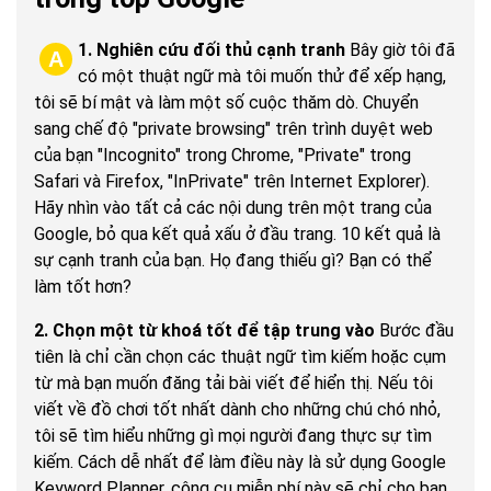
1. Nghiên cứu đối thủ cạnh tranh
Bây giờ tôi đã
A
có một thuật ngữ mà tôi muốn thử để xếp hạng,
tôi sẽ bí mật và làm một số cuộc thăm dò. Chuyển
sang chế độ "private browsing" trên trình duyệt web
của bạn "Incognito" trong Chrome, "Private" trong
Safari và Firefox, "InPrivate" trên Internet Explorer).
Hãy nhìn vào tất cả các nội dung trên một trang của
Google, bỏ qua kết quả xấu ở đầu trang. 10 kết quả là
sự cạnh tranh của bạn. Họ đang thiếu gì? Bạn có thể
làm tốt hơn?
2. Chọn một từ khoá tốt để tập trung vào
Bước đầu
tiên là chỉ cần chọn các thuật ngữ tìm kiếm hoặc cụm
từ mà bạn muốn đăng tải bài viết để hiển thị. Nếu tôi
viết về đồ chơi tốt nhất dành cho những chú chó nhỏ,
tôi sẽ tìm hiểu những gì mọi người đang thực sự tìm
kiếm. Cách dễ nhất để làm điều này là sử dụng Google
Keyword Planner, công cụ miễn phí này sẽ chỉ cho bạn