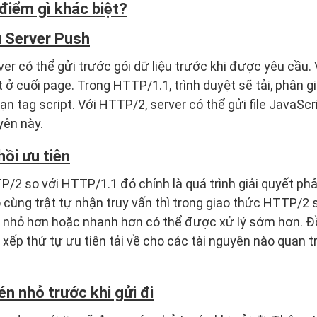
iểm gì khác biệt?
u Server Push
r có thể gửi trước gói dữ liệu trước khi được yêu cầu. V
 ở cuối page. Trong HTTP/1.1, trình duyệt sẽ tải, phân g
n tag script. Với HTTP/2, server có thể gửi file JavaScri
yên này.
hồi ưu tiên
2 so với HTTP/1.1 đó chính là quá trình giải quyết phản
o cùng trật tự nhận truy vấn thì trong giao thức HTTP/2 
n nhỏ hơn hoặc nhanh hơn có thể được xử lý sớm hơn. Đ
 xếp thứ tự ưu tiên tải về cho các tài nguyên nào quan t
n nhỏ trước khi gửi đi