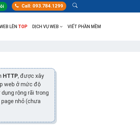
Call: 093.784.1299
tôi
 WEB LÊN
TOP
DỊCH VỤ WEB
VIẾT PHẦN MỀM
ản
HTTP
, được xây
cập web ở mức độ
dụng rộng rãi trong
g page nhỏ (chưa