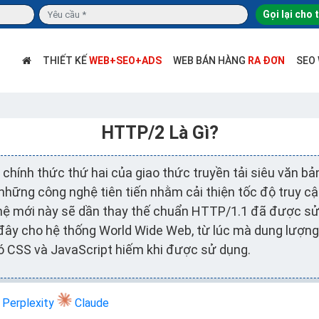
Gọi lại cho 
THIẾT KẾ
WEB+SEO+ADS
WEB BÁN HÀNG
RA ĐƠN
SEO
HTTP/2 Là Gì?
 chính thức thứ hai của giao thức truyền tải siêu văn b
 những công nghệ tiên tiến nhằm cải thiện tốc độ truy 
ệ mới này sẽ dần thay thế chuẩn HTTP/1.1 đã được sử 
 đây cho hệ thống World Wide Web, từ lúc mà dung lượn
ó CSS và JavaScript hiếm khi được sử dụng.
Perplexity
Claude