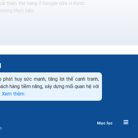
cải thiện thứ hạng ở Google nữa vì được
chứng thực bảo...
H
ọ phát huy sức mạnh, tăng lợi thế cạnh tranh,
khách hàng tiềm năng, xây dựng mối quan hệ với
.
Xem thêm
Hướng dẫn cài đặt ssl trên cpanel Cài SSL
trên hosting cpanel
Mục lục
Cài đặt SSL công cụ quản lý cPanel là việc
o
khiến rất nhiều người gặp khó khăn. Trong bài