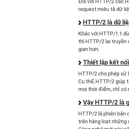
Đối với HTTP/2 các He
request miêu tả dữ liệ
HTTP/2 là dữ liệ
Khác với HTTP/1.1 dùn
thì HTTP/2 lại truyền 
gian hơn.
Thiết lập kết nối
HTTP/2 cho phép xử lý
Cụ thể, HTTP/2 giúp tạ
mọi thời điểm, chỉ có
Vậy HTTP/2 là g
HTTP/2 là phiên bản c
trên hàng loạt những 