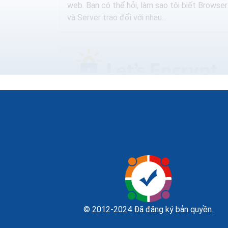
web. Bạn có thể hỏi, làm sao tôi biết Browser
và Server trao đổi với nhau...
Cài ssl miễn phí tạo chứng chỉ SSL
hosting cPanel directadmin
Chứng chỉ SSL miễn phí là loại hình SSL phù
© 2012-2024 Đã đăng ký bản quyền.
hợp với những doanh nghiệp hay cá nhân mới