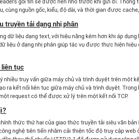
aders gói tin sẽ được nén nhỏ trước khi gửi đi. Thông 
u, cùng nguồn gốc, kiểu, độ dài, và thời gian được cache,
u truyền tải dạng nhị phân
g dữ liệu dạng text, với hiệu năng kém hơn khi áp dụng
dữ liệu ở dạng nhị phân giúp tác vụ được thực hiện hiệu q
 liên tục
 nhiều truy vấn giữa máy chủ và trình duyệt trên một kế
o ra kết nối liên tục giữa máy chủ và trình duyệt. Trong
 một request có thể được xử lý trên một kết nối TCP.
ì?
hính thức thứ hai của giao thức truyền tải siêu văn bả
công nghệ tiên tiến nhằm cải thiện tốc độ truy cập web