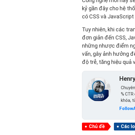
Công nghệ mới này sẽ
kỷ gần đây cho hệ th
có CSS và JavaScript
Tuy nhiên, khi các t
đơn giản đến CSS, Java
những nhược điểm nghiê
vấn, gây ảnh hưởng đ
độ trễ, tăng hiệu quả 
Henr
Chuyên 
% CTR c
khóa, 
Follow
Chủ đề
Các lo