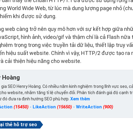
 dần thay thế chuẩn HTTP/1.1 đã được sử dụng rộng rãi
ống World Wide Web, từ lúc mà dung lượng page nhỏ (ch
 hiếm khi được sử dụng.
rang web càng trở nên quy mô hơn với sự kết hợp giữa 
Script, hình ảnh, video/gif và thậm chí là cả Flash nữa t
m trọng trong việc truyền tải dữ liệu, thiết lập truy vấn
ến hiệu suất website. Chính vì vậy, HTTP/2 được tạo r
và cải thiện hiệu năng cho website.
y Hoàng
gia SEO Henry Hoàng. Có nhiều năm kinh nghiệm trong lĩnh vực seo, cả
ho website, nhằm tăng tỉ lệ chuyển đổi. Phân tích đánh giá độ cạnh t
từ đó đưa ra định hướng SEO phù hợp.
Xem thêm
Action
(15450)
-
LikeAction
(15650)
-
WriteAction
(900)
ại thẻ hỗ trợ seo