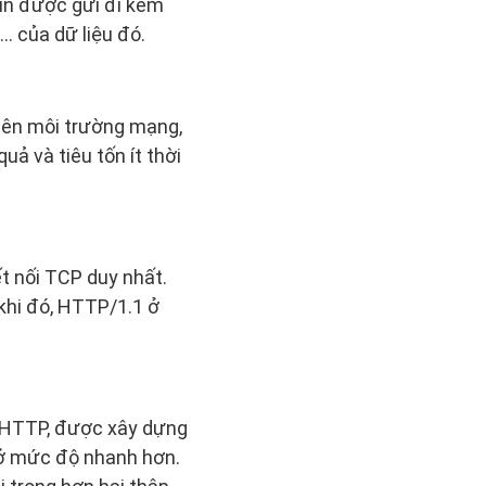
tin được gửi đi kèm
… của dữ liệu đó.
 lên môi trường mạng,
uả và tiêu tốn ít thời
t nối TCP duy nhất.
 khi đó, HTTP/1.1 ở
n HTTP, được xây dựng
 ở mức độ nhanh hơn.