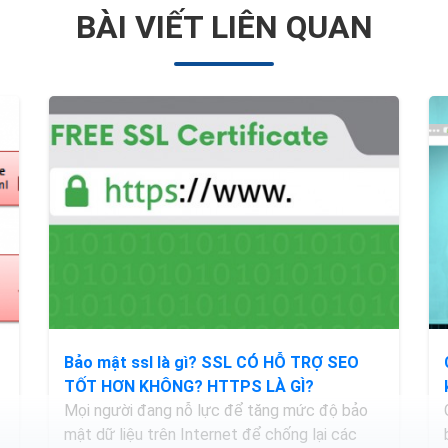
BÀI VIẾT LIÊN QUAN
Bảo mật ssl là gì? SSL CÓ HỖ TRỢ SEO
TỐT HƠN KHÔNG? HTTPS LÀ GÌ?
Mọi người đang nỗ lực để tăng mức độ bảo
mật dữ liệu trên Internet để chống lại các