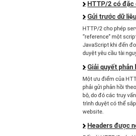
HTTP/2 có đặc đ
Gửi trước dữ liệ
HTTP/2 cho phép serve
“reference” một script
JavaScript khi đến đoạ
duyệt yêu cầu tài ngu
Giải quyết phản 
Một ưu điểm của HTTP/
phải gửi phản hồi the
bộ, do đó các truy vấ
trình duyệt có thể sắp
website.
Headers được né