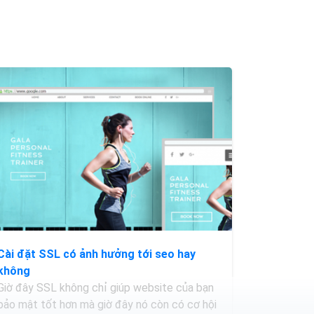
Cài đặt SSL có ảnh hưởng tới seo hay
không
Giờ đây SSL không chỉ giúp website của bạn
bảo mật tốt hơn mà giờ đây nó còn có cơ hội