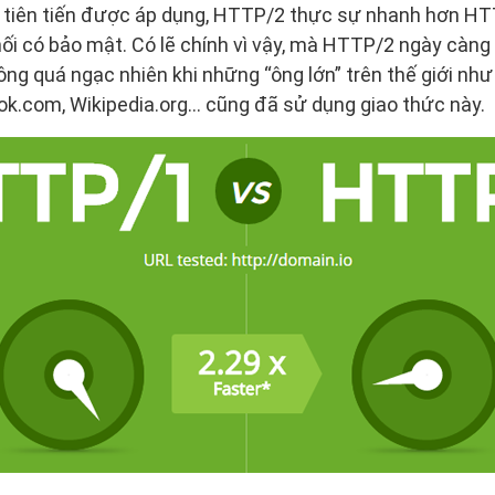
t tiên tiến được áp dụng, HTTP/2 thực sự nhanh hơn HTT
nối có bảo mật. Có lẽ chính vì vậy, mà HTTP/2 ngày càng
ông quá ngạc nhiên khi những “ông lớn” trên thế giới nh
k.com, Wikipedia.org… cũng đã sử dụng giao thức này.