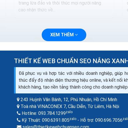
trang lừa đảo và thôi thúc mọi người nâng
cao nhận thức về...
XEM THÊM
THIẾT KẾ WEB CHUẨN SEO NẮNG XAN
Đã phục vụ và hợp tác với nhiều doanh nghiệp, giúp h
thúc đẩy độ nhận diện thương hiệu online, và kết nối 
khách hàng, tạo nền tảng thành công cho doanh nghiệp
243 Huỳnh Văn Bánh, 12, Phú Nhuận,
Hồ Chí Minh
Hướng dẫn cài đặt ssl trên directadmin
Toà nhà VINACONEX 7, Cầu Diễn, Từ Liêm,
Hà Nội
cài đặt SSL miễn phí hosting
zalo
Hotline:
093.784.1299
Để cài đặt SSL bạn cần phải đăng ký dịch vụ
zalo
zal
Kỹ Thuật:
090.6391.805
- Hỗ trợ:
090.696.7056
chứng chỉ số tại THIẾT KẾ WEB CHUẨN SEO
sales@thietkewebchuanseo.com