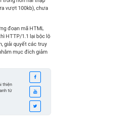
 trong hơn hai thập
ưa vượt 100kb), chưa
những đoạn mã HTML
hì HTTP/1.1 lại bộc lộ
, giải quyết các truy
a nhằm mục đích giảm
i thiện
ranh từ