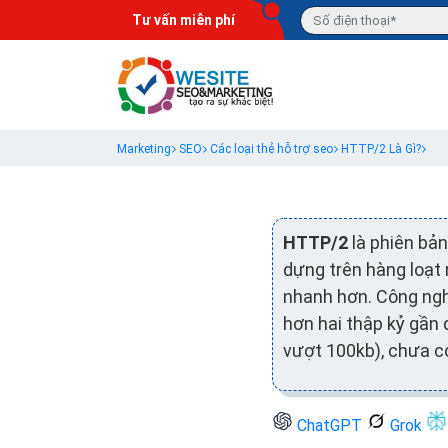
Tư vấn miễn phí
Marketing
SEO
Các loại thẻ hỗ trợ seo
HTTP/2 Là Gì?
HTTP/2
là phiên bản
dựng trên hàng loạt
nhanh hơn. Công ngh
hơn hai thập kỷ gần
vượt 100kb), chưa c
ChatGPT
Grok