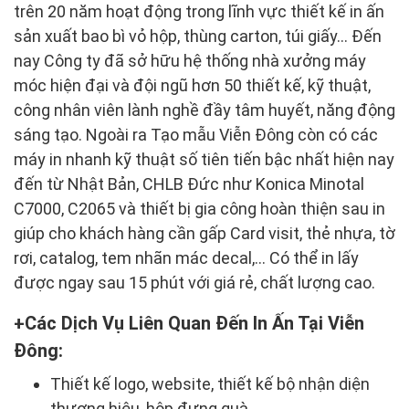
trên 20 năm hoạt động trong lĩnh vực thiết kế in ấn
sản xuất bao bì vỏ hộp, thùng carton, túi giấy… Đến
nay Công ty đã sở hữu hệ thống nhà xưởng máy
móc hiện đại và đội ngũ hơn 50 thiết kế, kỹ thuật,
công nhân viên lành nghề đầy tâm huyết, năng động
sáng tạo. Ngoài ra Tạo mẫu Viễn Đông còn có các
máy in nhanh kỹ thuật số tiên tiến bậc nhất hiện nay
đến từ Nhật Bản, CHLB Đức như Konica Minotal
C7000, C2065 và thiết bị gia công hoàn thiện sau in
giúp cho khách hàng cần gấp Card visit, thẻ nhựa, tờ
rơi, catalog, tem nhãn mác decal,… Có thể in lấy
được ngay sau 15 phút với giá rẻ, chất lượng cao.
Các Dịch Vụ Liên Quan Đến In Ấn Tại Viễn
Đông:
Thiết kế logo, website, thiết kế bộ nhận diện
thương hiệu, hộp đựng quà