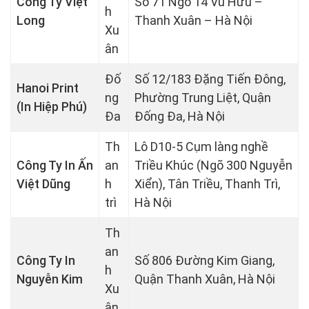
Công Ty Việt
Số 71 Ngõ 14 Vũ Hữu –
h
Long
Thanh Xuân – Hà Nội
Xu
ân
Đố
Số 12/183 Đặng Tiến Đông,
Hanoi Print
ng
Phường Trung Liệt, Quận
(In Hiệp Phú)
Đa
Đống Đa, Hà Nội
Th
Lô D10-5 Cụm làng nghề
Công Ty In Ấn
an
Triều Khúc (Ngõ 300 Nguyễn
Việt Dũng
h
Xiển), Tân Triều, Thanh Trì,
trì
Hà Nội
Th
an
Công Ty In
Số 806 Đường Kim Giang,
h
Nguyễn Kim
Quận Thanh Xuân, Hà Nội
Xu
ân