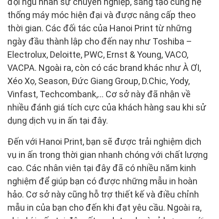
đội ngũ nhân sự chuyên nghiệp, sáng tạo cùng hệ
thống máy móc hiện đại và được nâng cấp theo
thời gian. Các đối tác của Hanoi Print từ những
ngày đầu thành lập cho đến nay như Toshiba –
Electrolux, Deloitte, PWC, Ernst & Young, VACO,
VACPA. Ngoài ra, còn có các brand khác như À ƠI,
Xéo Xọ, Season, Đức Giang Group, D.Chic, Yody,
Vinfast, Techcombank,… Cơ sở này đã nhận về
nhiều đánh giá tích cực của khách hàng sau khi sử
dụng dịch vụ in ấn tại đây.
Đến với Hanoi Print, bạn sẽ được trải nghiệm dịch
vụ in ấn trong thời gian nhanh chóng với chất lượng
cao. Các nhân viên tại đây đã có nhiều năm kinh
nghiệm để giúp bạn có được những mẫu in hoàn
hảo. Cơ sở này cũng hỗ trợ thiết kế và điều chỉnh
mẫu in của bạn cho đến khi đạt yêu cầu. Ngoài ra,