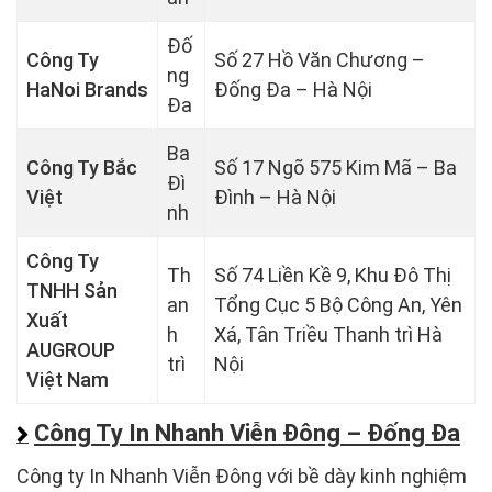
Đố
Công Ty
Số 27 Hồ Văn Chương –
ng
HaNoi Brands
Đống Đa – Hà Nội
Đa
Ba
Công Ty Bắc
Số 17 Ngõ 575 Kim Mã – Ba
Đì
Việt
Đình – Hà Nội
nh
Công Ty
Th
Số 74 Liền Kề 9, Khu Đô Thị
TNHH Sản
an
Tổng Cục 5 Bộ Công An, Yên
Xuất
h
Xá, Tân Triều Thanh trì Hà
AUGROUP
trì
Nội
Việt Nam
Công Ty In Nhanh Viễn Đông – Đống Đa
Công ty In Nhanh Viễn Đông với bề dày kinh nghiệm