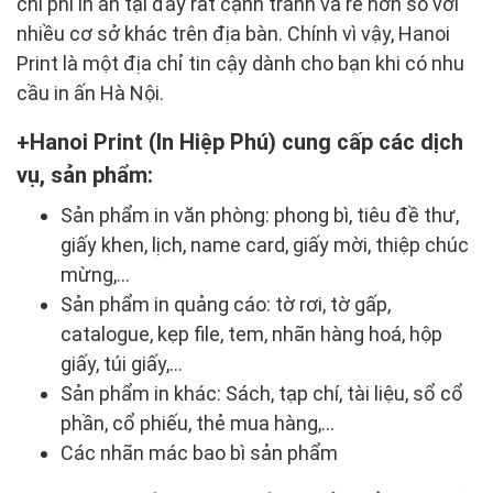
chi phí in ấn tại đây rất cạnh tranh và rẻ hơn so với
nhiều cơ sở khác trên địa bàn. Chính vì vậy, Hanoi
Print là một địa chỉ tin cậy dành cho bạn khi có nhu
cầu in ấn Hà Nội.
Hanoi Print (In Hiệp Phú) cung cấp các dịch
vụ, sản phẩm:
Sản phẩm in văn phòng: phong bì, tiêu đề thư,
giấy khen, lịch, name card, giấy mời, thiệp chúc
mừng,…
Sản phẩm in quảng cáo: tờ rơi, tờ gấp,
catalogue, kẹp file, tem, nhãn hàng hoá, hộp
giấy, túi giấy,…
Sản phẩm in khác: Sách, tạp chí, tài liệu, sổ cổ
phần, cổ phiếu, thẻ mua hàng,…
Các nhãn mác bao bì sản phẩm