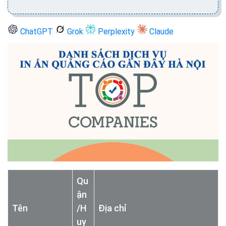
ChatGPT
Grok
Perplexity
Claude
Qu
ận
Tên
/H
Địa chỉ
uy