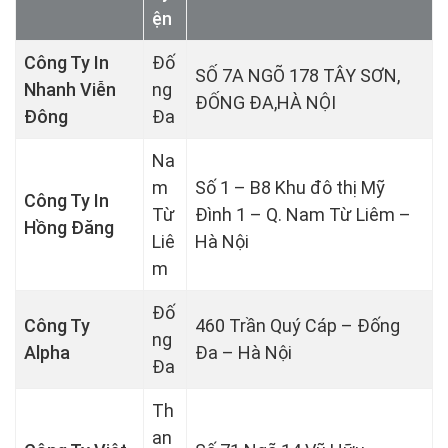
ện
Công Ty In
Đố
SỐ 7A NGÕ 178 TÂY SƠN,
Nhanh Viễn
ng
ĐỐNG ĐA,HÀ NỘI
Đông
Đa
Na
m
Số 1 – B8 Khu đô thị Mỹ
Công Ty In
Từ
Đình 1 – Q. Nam Từ Liêm –
Hồng Đăng
Liê
Hà Nội
m
Đố
Công Ty
460 Trần Quý Cáp – Đống
ng
Alpha
Đa – Hà Nội
Đa
Th
an