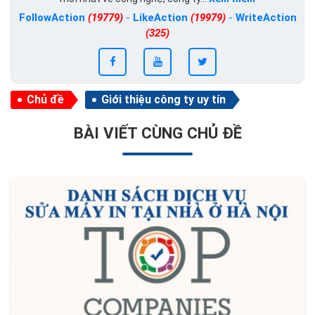
FollowAction
(19779)
-
LikeAction
(19979)
-
WriteAction
(325)
Chủ đề
Giới thiệu công ty uy tín
BÀI VIẾT CÙNG CHỦ ĐỀ