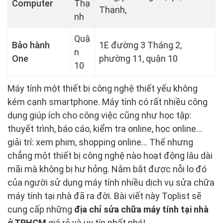
Computer
Thạ
Thạnh,
nh
Quậ
Bảo hành
1E đường 3 Tháng 2,
n
One
phường 11, quận 10
10
Máy tính một thiết bị công nghệ thiết yếu không
kém cạnh smartphone. Máy tính có rất nhiều công
dụng giúp ích cho công việc cũng như học tập:
thuyết trình, báo cáo, kiểm tra online, học online...
giải trí: xem phim, shopping online... Thế nhưng
chẳng một thiết bị công nghệ nào hoạt động lâu dài
mãi mà không bị hư hỏng. Nắm bắt được nỗi lo đó
của người sử dụng máy tính nhiều dịch vụ sửa chữa
máy tính tại nhà đã ra đời. Bài viết này Toplist sẽ
cung cấp những
địa chỉ sửa chữa máy tính tại nhà
ở TPHCM
giá rẻ và uy tín nhất nhé!