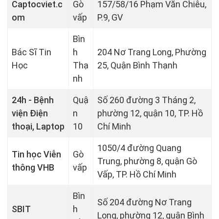
Captocviet.c
Gò
157/58/16 Phạm Văn Chiêu,
om
vấp
P.9, GV
Bìn
Bác Sĩ Tin
h
204 Nơ Trang Long, Phường
Học
Thạ
25, Quận Bình Thạnh
nh
24h - Bệnh
Quậ
Số 260 đường 3 Tháng 2,
viện Điện
n
phường 12, quận 10, TP. Hồ
thoại, Laptop
10
Chí Minh
1050/4 đường Quang
Tin học Viễn
Gò
Trung, phường 8, quận Gò
thông VHB
vấp
Vấp, TP. Hồ Chí Minh
Bìn
Số 204 đường Nơ Trang
SBIT
h
Long, phường 12, quận Bình