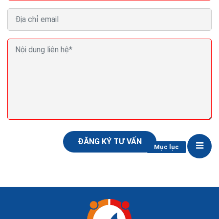
Sửa chữa điện lạnh gần đây tại nhà ở TPHCM Tivi
Máy giặt Tủ lạnh
Trên đây là top dịch vụ sửa chữa điện lạnh gần đây tại
TPHCM Tivi Máy giặt Tủ lạnh Máy lạnh...chất lượng
nhất mà Chúng tôi đã tổng hợp. Hy vọng...
ĐĂNG KÝ TƯ VẤN
Mục lục