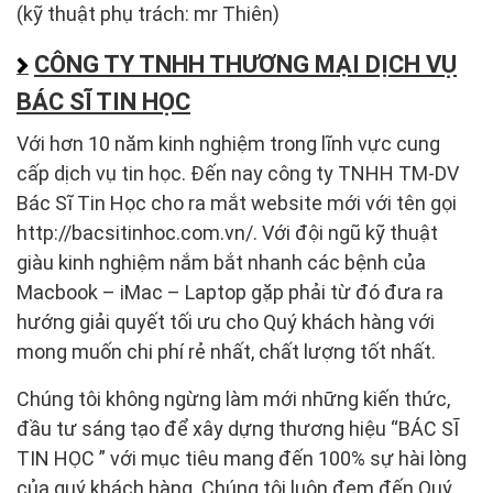
(kỹ thuật phụ trách: mr Thiên)
CÔNG TY TNHH THƯƠNG MẠI DỊCH VỤ
BÁC SĨ TIN HỌC
Với hơn 10 năm kinh nghiệm trong lĩnh vực cung
cấp dịch vụ tin học. Đến nay công ty TNHH TM-DV
Bác Sĩ Tin Học cho ra mắt website mới với tên gọi
http://bacsitinhoc.com.vn/. Với đội ngũ kỹ thuật
giàu kinh nghiệm nắm bắt nhanh các bệnh của
Macbook – iMac – Laptop gặp phải từ đó đưa ra
hướng giải quyết tối ưu cho Quý khách hàng với
mong muốn chi phí rẻ nhất, chất lượng tốt nhất.
Chúng tôi không ngừng làm mới những kiến thức,
đầu tư sáng tạo để xây dựng thương hiệu “BÁC SĨ
TIN HỌC ” với mục tiêu mang đến 100% sự hài lòng
của quý khách hàng. Chúng tôi luôn đem đến Quý