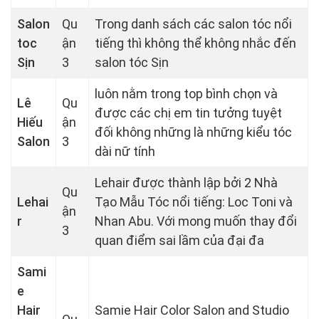
Salon
Qu
Trong danh sách các salon tóc nổi
toc
ận
tiếng thì không thể không nhắc đến
Sịn
3
salon tóc Sịn
luôn nằm trong top bình chọn và
Lê
Qu
được các chị em tin tưởng tuyệt
Hiếu
ận
đối không những là những kiểu tóc
Salon
3
dài nữ tính
Lehair được thành lập bởi 2 Nhà
Qu
Lehai
Tạo Mẫu Tóc nổi tiếng: Loc Toni và
ận
r
Nhan Abu. Với mong muốn thay đổi
3
quan điểm sai lầm của đại đa
Sami
e
Hair
Samie Hair Color Salon and Studio