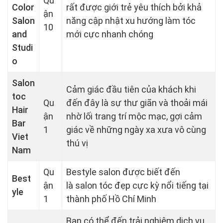
Qu
Color
rất được giới trẻ yêu thích bởi khả
ận
Salon
năng cập nhật xu hướng làm tóc
10
and
mới cực nhanh chóng
Studi
o
Salon
Cảm giác đầu tiên của khách khi
toc
Qu
đến đây là sự thư giãn và thoải mái
Hair
ận
nhờ lối trang trí mộc mạc, gợi cảm
Bar
1
giác về những ngày xa xưa vô cùng
Viet
thú vị
Nam
Qu
Bestyle salon được biết đến
Best
ận
là salon tóc đẹp cực kỳ nổi tiếng tại
yle
1
thành phố Hồ Chí Minh
Bạn có thể đến trải nghiệm dịch vụ