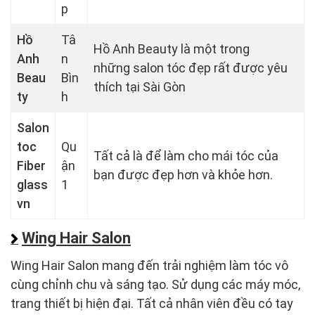
p
Hồ
Tâ
Hồ Anh Beauty là một trong
Anh
n
những salon tóc đẹp rất được yêu
Beau
Bìn
thích tại Sài Gòn
ty
h
Salon
toc
Qu
Tất cả là để làm cho mái tóc của
Fiber
ận
bạn được đẹp hơn và khỏe hơn.
glass
1
vn
Wing Hair Salon
Wing Hair Salon mang đến trải nghiệm làm tóc vô
cùng chỉnh chu và sáng tạo. Sử dụng các máy móc,
trang thiết bị hiện đại. Tất cả nhân viên đều có tay