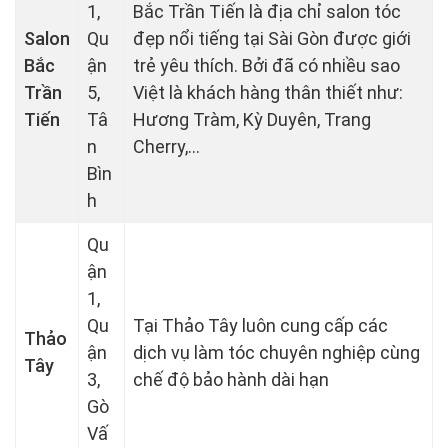
1,
Bắc Trần Tiến là địa chỉ salon tóc
Salon
Qu
đẹp nổi tiếng tại Sài Gòn được giới
Bắc
ận
trẻ yêu thích. Bởi đã có nhiều sao
Trần
5,
Việt là khách hàng thân thiết như:
Tiến
Tâ
Hương Tràm, Kỳ Duyên, Trang
n
Cherry,…
Bìn
h
Qu
ận
1,
Qu
Tại Thảo Tây luôn cung cấp các
Thảo
ận
dịch vụ làm tóc chuyên nghiệp cùng
Tây
3,
chế độ bảo hành dài hạn
Gò
Vấ