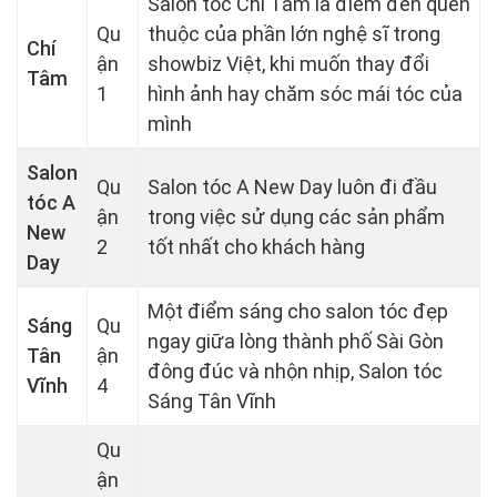
Salon tóc Chí Tâm là điểm đến quen
Qu
thuộc của phần lớn nghệ sĩ trong
Chí
ận
showbiz Việt, khi muốn thay đổi
Tâm
1
hình ảnh hay chăm sóc mái tóc của
mình
Salon
Qu
Salon tóc A New Day luôn đi đầu
tóc A
ận
trong việc sử dụng các sản phẩm
New
2
tốt nhất cho khách hàng
Day
Một điểm sáng cho salon tóc đẹp
Sáng
Qu
ngay giữa lòng thành phố Sài Gòn
Tân
ận
đông đúc và nhộn nhịp, Salon tóc
Vĩnh
4
Sáng Tân Vĩnh
Qu
ận