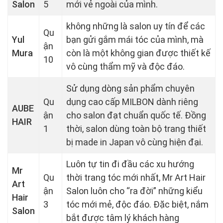
Salon
5
mới vẻ ngoài của mình.
không những là salon uy tín để các
Qu
Yul
bạn gửi gắm mái tóc của mình, mà
ận
Mura
còn là một không gian được thiết kế
10
vô cùng thẩm mỹ và độc đáo.
Sử dụng dòng sản phẩm chuyên
Qu
dụng cao cấp MILBON dành riêng
AUBE
ận
cho salon đạt chuẩn quốc tế. Đồng
HAIR
1
thời, salon dùng toàn bộ trang thiết
bị made in Japan vô cùng hiện đại.
Luôn tự tin đi đầu các xu hướng
Mr
Qu
thời trang tóc mới nhất, Mr Art Hair
Art
ận
Salon luôn cho “ra đời” những kiểu
Hair
3
tóc mới mẻ, độc đáo. Đặc biệt, nắm
Salon
bắt được tâm lý khách hàng