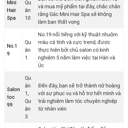
Mini
Qu
và mua mỹ phẩm tại đây, chắc chắn
Hair
ận
rằng Gác Mini Hair Spa sẽ không
Spa
10
làm bạn thất vọng
No.19 nổi tiếng với kỹ thuật nhuộm
Qu
màu cá tính và cực trend, được
No.1
ận
thực hiện bởi chủ salon có kinh
9
1
nghiệm 5 năm làm việc tại Hàn và
Úc
Qu
ận
Đến đây, bạn sẽ trở thành nữ hoàng
Salon
1,
với sự phục vụ và hỗ trợ hết mình và
toc
Qu
trải nghiệm làm tóc chuyên nghiệp
99
ận
từ nhân viên
3