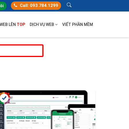
Call: 093.784.1299
tôi
 WEB LÊN
TOP
DỊCH VỤ WEB
VIẾT PHẦN MỀM