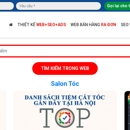
Gọi lại cho 
THIẾT KẾ
WEB+SEO+ADS
WEB BÁN HÀNG
RA ĐƠN
SEO
TÌM KIẾM TRONG WEB
Salon Tóc