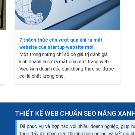
7 thách thức cần vượt qua khi ra mắt
website của startup website mới
Một trong những chỉ số có giá trị đánh giá
kinh doanh là sự ra mắt của một trang web.
Việc kinh doanh của bạn không thực sự được
coi là chất lượng cho...
THIẾT KẾ WEB CHUẨN SEO NẮNG XAN
Đã phục vụ và hợp tác với nhiều doanh nghiệp, giúp h
thúc đẩy độ nhận diện thương hiệu online, và kết nối 