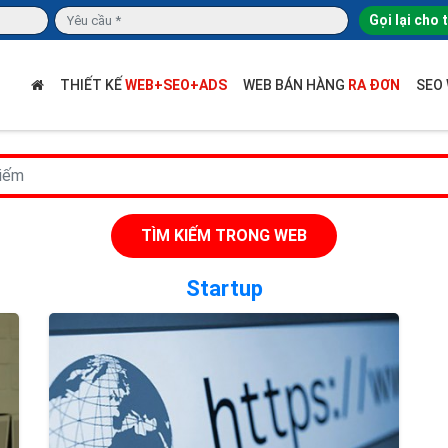
Gọi lại cho 
THIẾT KẾ
WEB+SEO+ADS
WEB BÁN HÀNG
RA ĐƠN
SEO
TÌM KIẾM TRONG WEB
Startup