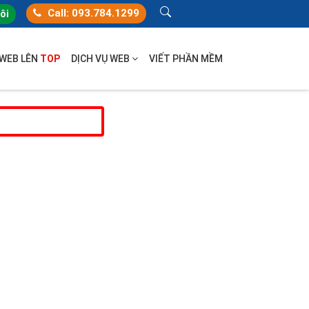
Call: 093.784.1299
tôi
 WEB LÊN
TOP
DỊCH VỤ WEB
VIẾT PHẦN MỀM