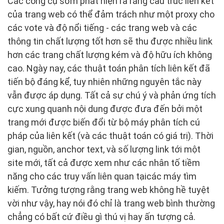
Các công cụ sớm phát hiện ra rằng cấu trúc liên kết
của trang web có thể đảm trách như một proxy cho
các vote và độ nổi tiếng - các trang web và các
thông tin chất lượng tốt hơn sẽ thu được nhiều link
hơn các trang chất lượng kém và độ hữu ích không
cao. Ngày nay, các thuật toán phân tích liên kết đã
tiến bộ đáng kể, tuy nhiên những nguyên tắc này
vẫn được áp dụng. Tất cả sự chú ý và phản ứng tích
cực xung quanh nội dung được đưa đến bởi một
trang mới được biến đổi từ bộ máy phân tích cú
pháp của liên kết (và các thuật toán có giá trị). Thời
gian, nguồn, anchor text, và số lượng link tới một
site mới, tất cả được xem như các nhân tố tiềm
năng cho các truy vấn liên quan tạicác máy tìm
kiếm. Tưởng tượng rằng trang web không hề tuyệt
vời như vậy, hay nói đó chỉ là trang web bình thường
chẳng có bất cứ điều gì thú vị hay ấn tượng cả.