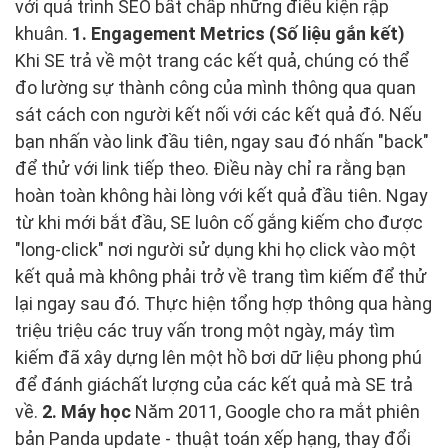
với quá trình SEO bất chấp những điều kiện rập
khuân.
1. Engagement Metrics (Số liệu gắn kết)
Khi SE trả về một trang các kết quả, chúng có thể
đo lường sự thành công của mình thông qua quan
sát cách con người kết nối với các kết quả đó. Nếu
bạn nhấn vào link đầu tiên, ngay sau đó nhấn "back"
để thử với link tiếp theo. Điều này chỉ ra rằng bạn
hoàn toàn không hài lòng với kết quả đầu tiên. Ngay
từ khi mới bắt đầu, SE luôn cố gắng kiếm cho được
"long-click" nơi người sử dụng khi họ click vào một
kết quả mà không phải trở về trang tìm kiếm để thử
lại ngay sau đó. Thực hiện tổng hợp thông qua hàng
triệu triệu các truy vấn trong một ngày, máy tìm
kiếm đã xây dựng lên một hồ bơi dữ liệu phong phú
để đánh giáchất lượng của các kết quả mà SE trả
về.
2. Máy học
Năm 2011, Google cho ra mắt phiên
bản Panda update - thuật toán xếp hạng, thay đổi