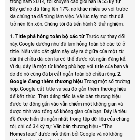
trong năm 2014, tôi khuyến cáo giới hạn là 55 ký tự.
Bây giờ nó đã tăng lên 17%, nó khác nhiều so với trước
kia chúng ta đã từng làm việc. Và lúc này mọi thứ đã
trở nên lộn xộn. Chúng tôi đã tiến hành 3 thử nghiệm:
1. Title phá hỏng toàn bộ các từ
Trước sự thay đổi
này, Google dường như đã làm hỏng toàn bộ các từ ở
title. Nếu việc cắt giảm này xảy ra ở giữa của một từ
dài thì chiều dài còn lại có thể được rút ngắn đáng kể.
Ví dụ, đây là một từ không phù hợp với title của bạn và
do đó nó cũng đã bị cắt ngắn toàn bộ chiều rộng:
2.
Google đang thêm thương hiệu
Trong một số trường
hợp, Google cắt title và sau đó gắn thêm thương hiệu
để kết thúc. Thật đáng tiếc là văn bản thương hiệu
được tự động gắn vào vẫn chiếm một không gian và
được tính vào tổng số không gian của bạn. Đây là tiêu
đề được hiển thị ngắn nhất trong tập dữ liệu của chúng
tôi, chỉ có 34 ký tự: Văn bản thương hiệu - "The
Homestead" được nối thêm bởi Google và nó không