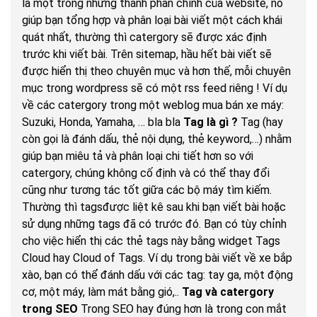
là một trong những thành phần chính của website, nó
giúp bạn tổng hợp và phân loại bài viết một cách khái
quát nhất, thường thì catergory sẽ được xác định
trước khi viết bài. Trên sitemap, hầu hết bài viết sẽ
được hiển thị theo chuyên mục và hơn thế, mỗi chuyên
mục trong wordpress sẽ có một rss feed riêng ! Ví dụ
về các catergory trong một weblog mua bán xe máy:
Suzuki, Honda, Yamaha, … bla bla
Tag là gì ?
Tag (hay
còn gọi là đánh dấu, thẻ nội dụng, thẻ keyword,…) nhằm
giúp bạn miêu tả và phân loại chi tiết hơn so với
catergory, chúng không cố định và có thể thay đổi
cũng như tương tác tốt giữa các bộ máy tìm kiếm.
Thường thì tagsđược liệt kê sau khi bạn viết bài hoặc
sử dụng những tags đã có trước đó. Bạn có tùy chỉnh
cho việc hiển thị các thẻ tags này bằng widget Tags
Cloud hay Cloud of Tags. Ví dụ trong bài viết về xe bắp
xào, bạn có thể đánh dấu với các tag: tay ga, một động
cơ, một máy, làm mát bằng gió,..
Tag và catergory
trong SEO
Trong SEO hay đúng hơn là trong con mắt