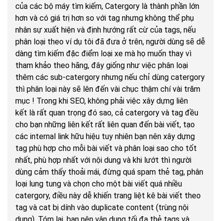
của các bộ máy tìm kiếm, Catergory là thành phần lớn
hơn và có giá trị hơn so với tag nhưng không thể phụ
nhân sự xuất hiện và định hướng rất cừ của tags, nếu
phân loại theo ví dụ tôi đã đưa ở trên, người dùng sẽ dễ
dàng tìm kiếm đặc điểm loại xe mà họ muốn thay vì
tham khảo theo hãng, đây giống như việc phân loại
thêm các sub-catergory nhưng nếu chỉ dùng catergory
thì phân loại này sẽ lên đến vài chục thậm chí vài trăm
mục ! Trong khi SEO, không phải việc xây dựng liên
kết là rất quan trọng đó sao, cả catergory và tag đều
cho bạn những liên kết rất liên quan đến bài viết, tạo
các internal link hữu hiệu tuy nhiên bạn nên xây dựng
tag phù hợp cho mỗi bài viết và phân loại sao cho tốt
nhất, phù hợp nhất với nội dung và khi lướt thì người
dùng cảm thấy thoải mái, đừng quá spam thẻ tag, phân
loại lung tung và chọn cho một bài viết quá nhiều
catergory, điều này dễ khiến trang liệt kê bài viết theo
tag và cat bị dính vào duplicate content (trùng nội
dung). Tóm lại, bạn nên vận dụng tối đa thẻ tags và