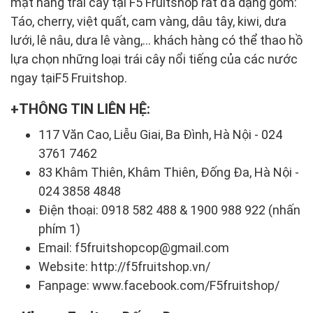
mặt hàng trái cây tại F5 Fruitshop rất đa dạng gồm:
Táo, cherry, việt quất, cam vàng, dâu tây, kiwi, dưa
lưới, lê nâu, dưa lê vàng,... khách hàng có thể thao hồ
lựa chọn những loại trái cây nổi tiếng của các nước
ngay tạiF5 Fruitshop.
THÔNG TIN LIÊN HỆ:
117 Văn Cao, Liễu Giai, Ba Đình, Hà Nội - 024
3761 7462
83 Khâm Thiên, Khâm Thiên, Đống Đa, Hà Nội -
024 3858 4848
Điện thoại: 0918 582 488 & 1900 988 922 (nhấn
phím 1)
Email: f5fruitshopcop@gmail.com
Website: http://f5fruitshop.vn/
Fanpage: www.facebook.com/F5fruitshop/