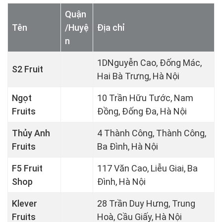
Quận
Tên
/Huyệ
Địa chỉ
n
1DNguyễn Cao, Đống Mác,
S2 Fruit
Hai Bà Trưng, Hà Nội
Ngọt
10 Trần Hữu Tước, Nam
Fruits
Đồng, Đống Đa, Hà Nội
Thủy Anh
4 Thành Công, Thành Công,
Fruits
Ba Đình, Hà Nội
F5 Fruit
117 Văn Cao, Liễu Giai, Ba
Shop
Đình, Hà Nội
Klever
28 Trần Duy Hưng, Trung
Fruits
Hoà, Cầu Giấy, Hà Nội