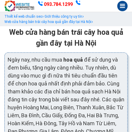
093.784.1299
Thiết kế web chuẩn seo
Giới thiệu công ty uy tín
Web cửa hàng bán trái cây hoa quả gần đây tại Hà Nội
Web cửa hàng bán trái cây hoa quả
gần đây tại Hà Nội
Ngày nay, nhu cầu mua
hoa quả
để sử dụng và
đem biếu, tặng ngày càng nhiều. Tuy nhiên, dù
dùng vào mục gì đi nữa thì tiêu chuẩn đầu tiên
để chọn hoa quả nhất định phải đảm bảo. Cùng
tham khảo các địa chỉ bán hoa quả sạch Hà Nội
đáng tin cậy trong bài viết sau đây nhé. Các quận
huyện Hoàng Mai, Long Biên, Thanh Xuân, Bắc Từ
Liêm, Ba Đình, Cầu Giấy, Đống Đa, Hai Bà Trưng,
Hoàn Kiếm, Hà Đông, Tây Hồ và Nam Từ Liêm,
Đan Phượng, Gia Lâm, Đông Anh, Chương Mỹ,