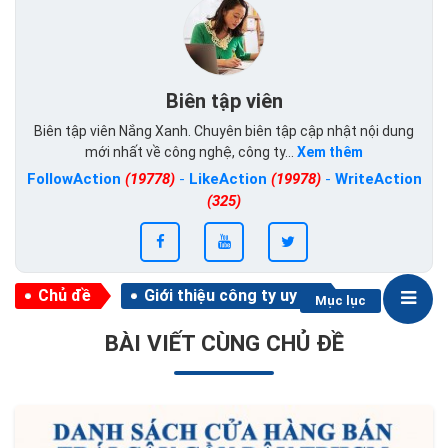
Biên tập viên
Biên tập viên Nắng Xanh. Chuyên biên tập cập nhật nội dung
mới nhất về công nghệ, công ty...
Xem thêm
FollowAction
(19778)
-
LikeAction
(19978)
-
WriteAction
(325)
Chủ đề
Giới thiệu công ty uy tín
Mục lục
BÀI VIẾT CÙNG CHỦ ĐỀ