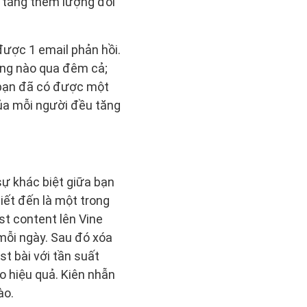
 tăng thêm lượng đối
được 1 email phản hồi.
ông nào qua đêm cả;
i bạn đã có được một
của mỗi người đều tăng
sự khác biệt giữa bạn
iết đến là một trong
st content lên Vine
 mỗi ngày. Sau đó xóa
st bài với tần suất
ho hiệu quả. Kiên nhẫn
ào.