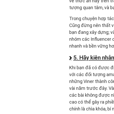
về thức ăn hay trên 
tượng quan tâm, và b
Trong chuyện hợp tác 
Cũng đừng nên thất vọ
bạn đang xây dựng; và
nhóm các Influencer c
nhanh và bền vững hơ
5. Hãy kiên nhẫ
Khi bạn đã có được đị
với các đối tượng ama
những Viner thành côn
vài năm trước đây. Và
các bài không được nhi
cao có thể gây ra phiề
chính là chìa khóa, bí