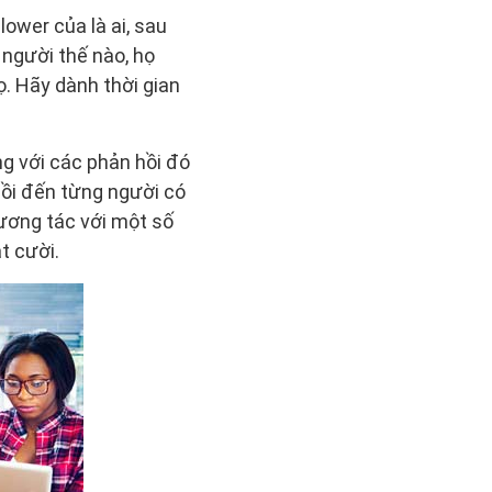
ower của là ai, sau
 người thế nào, họ
ọ. Hãy dành thời gian
g với các phản hồi đó
hồi đến từng người có
ương tác với một số
t cười.