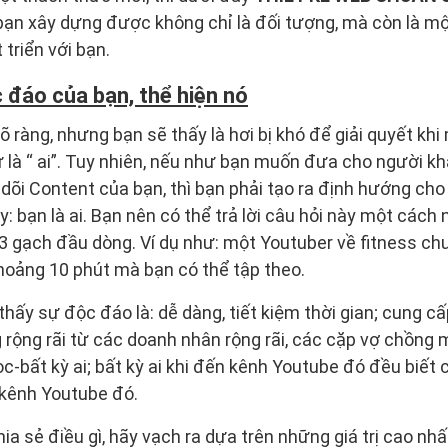
ạn xây dựng được không chỉ là đối tượng, mà còn là mộ
 triển với bạn.
 đáo của bạn, thể hiện nó
õ ràng, nhưng bạn sẽ thấy là hơi bị khó để giải quyết kh
 là “ ai”. Tuy nhiên, nếu như bạn muốn đưa cho người kh
 dõi Content của bạn, thì bạn phải tạo ra định hướng ch
ày: bạn là ai. Bạn nên có thể trả lời câu hỏi này một cách
 3 gạch đầu dòng. Ví dụ như: một Youtuber về fitness c
hoảng 10 phút mà bạn có thể tập theo.
hấy sự độc đáo là: dễ dàng, tiết kiệm thời gian; cung cấ
 rộng rãi từ các doanh nhân rộng rãi, các cặp vợ chồng 
ọc-bất kỳ ai; bất kỳ ai khi đến kênh Youtube đó đều biết
 kênh Youtube đó.
a sẻ điều gì, hãy vạch ra dựa trên những giá trị cao nhấ