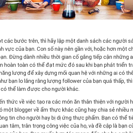
ọt các bước trên, thì hãy lập một danh sách các người 
ĩnh vực của bạn. Con số này nên gần với, hoặc hơn một c
bạn. Đừng dành nhiều thời gian cố gắng tiếp cận những a
n hoàn toàn có thể đạt mức đó sau khi bạn phát triển t
năng lượng để xây dựng mối quan hệ với những ai có thể 
như bạn lo lắng rằng lượng follower của bạn quá thấp, th
 có thể làm được cho người khác.
iến thức về việc tạo ra các món ăn thân thiện với người h
có một blogger về ẩm thực khác cũng hay chia sẻ nhiều 
ng tin cho người hay bị dị ứng thực phẩm. Bạn có thể ti
quan tâm, trân trọng công việc của họ, và đề cập là bạn 