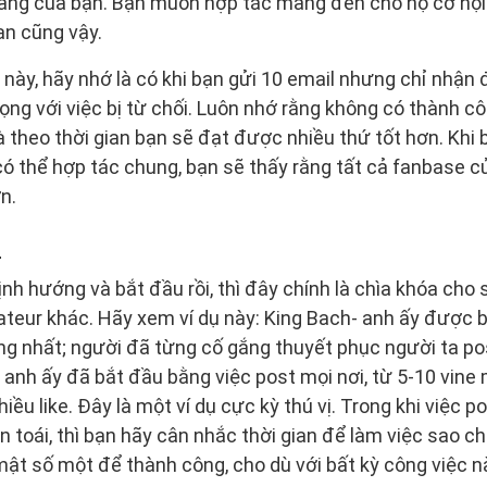
trang của bạn. Bạn muốn hợp tác mang đến cho họ cơ hội
ạn cũng vậy.
này, hãy nhớ là có khi bạn gửi 10 email nhưng chỉ nhận 
ng với việc bị từ chối. Luôn nhớ rằng không có thành c
 theo thời gian bạn sẽ đạt được nhiều thứ tốt hơn. Kh
ó thể hợp tác chung, bạn sẽ thấy rằng tất cả fanbase 
n.
n
nh hướng và bắt đầu rồi, thì đây chính là chìa khóa cho 
teur khác. Hãy xem ví dụ này: King Bach- anh ấy được b
g nhất; người đã từng cố gắng thuyết phục người ta po
 anh ấy đã bắt đầu bằng việc post mọi nơi, từ 5-10 vine
ều like. Đây là một ví dụ cực kỳ thú vị. Trong khi việc po
n toái, thì bạn hãy cân nhắc thời gian để làm việc sao c
 mật số một để thành công, cho dù với bất kỳ công việc n