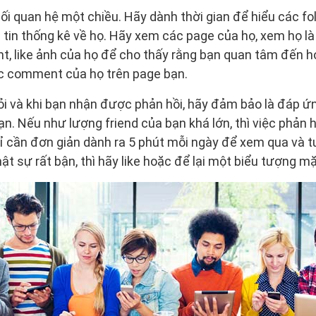
i quan hệ một chiều. Hãy dành thời gian để hiểu các foll
 tin thống kê về họ. Hãy xem các page của họ, xem họ là
nt, like ảnh của họ để cho thấy rằng bạn quan tâm đến h
ác comment của họ trên page bạn.
i và khi bạn nhận được phản hồi, hãy đảm bảo là đáp ứn
ạn. Nếu như lượng friend của bạn khá lớn, thì việc phản 
ỉ cần đơn giản dành ra 5 phút mỗi ngày để xem qua và t
t sự rất bận, thì hãy like hoặc để lại một biểu tượng mặ