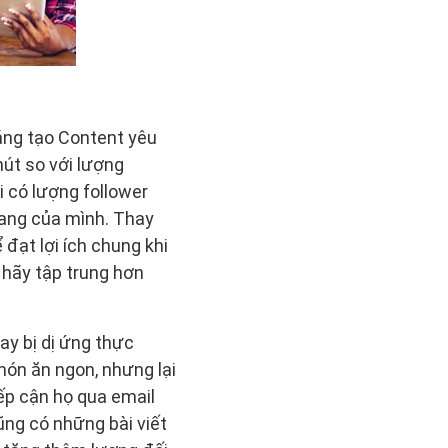
sáng tạo Content yêu
hút so với lượng
i có lượng follower
rang của mình. Thay
đạt lợi ích chung khi
ì hãy tập trung hơn
ay bị dị ứng thực
món ăn ngon, nhưng lại
ếp cận họ qua email
cũng có những bài viết