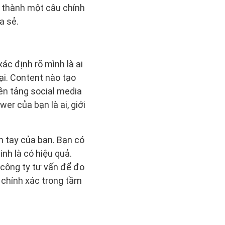
o thành một câu chính
a sẻ.
ác định rõ mình là ai
lại. Content nào tạo
ền tảng social media
er của bạn là ai, giới
n tay của bạn. Bạn có
nh là có hiệu quả.
 công ty tư vấn để đo
n chính xác trong tầm