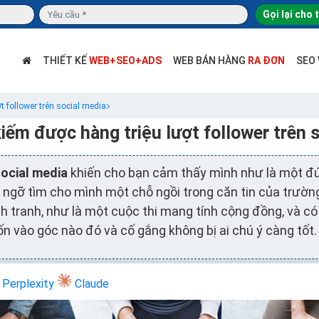
Gọi lại cho 
THIẾT KẾ
WEB+SEO+ADS
WEB BÁN HÀNG
RA ĐƠN
SEO
t follower trên social media
iếm được hàng triệu lượt follower trên 
ocial media
khiến cho bạn cảm thấy mình như là một đ
 ngỡ tìm cho mình một chỗ ngồi trong căn tin của trường
h tranh, như là một cuộc thi mang tính cộng đồng, và có
n vào góc nào đó và cố gắng không bị ai chú ý càng tốt.
Perplexity
Claude