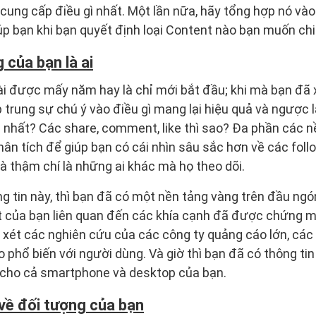
 cung cấp điều gì nhất. Một lần nữa, hãy tổng hợp nó và
iúp bạn khi bạn quyết định loại Content nào bạn muốn chi
g của bạn là ai
i được mấy năm hay là chỉ mới bắt đầu; khi mà bạn đã x
ập trung sự chú ý vào điều gì mang lại hiệu quả và ngược 
 nhất? Các share, comment, like thì sao? Đa phần các n
n tích để giúp bạn có cái nhìn sâu sắc hơn về các follow
 và thậm chí là những ai khác mà họ theo dõi.
g tin này, thì bạn đã có một nền tảng vàng trên đầu ngó
 của bạn liên quan đến các khía cạnh đã được chứng mi
xét các nghiên cứu của các công ty quảng cáo lớn, các
 phổ biến với người dùng. Và giờ thì bạn đã có thông ti
à cho cả smartphone và desktop của bạn.
 về đối tượng của bạn