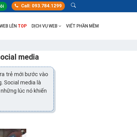
Call: 093.784.1299
tôi
 WEB LÊN
TOP
DỊCH VỤ WEB
VIẾT PHẦN MỀM
social media
ứa trẻ mới bước vào
. Social media là
 những lúc nó khiến