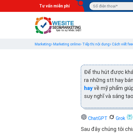
Tư vấn miễn phí
Marketing
Marketing online
Tiếp thị nội dung
Cách viết fe
Để thu hút được khá
ra những stt hay bá
hay
về mỹ phẩm giúp 
suy nghĩ và sáng tạo
ChatGPT
Grok
Sau đây chúng tôi ch