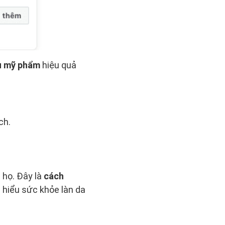
ệu mỹ phẩm
hiệu quả
ch.
 họ. Đây là
cách
 hiểu sức khỏe làn da