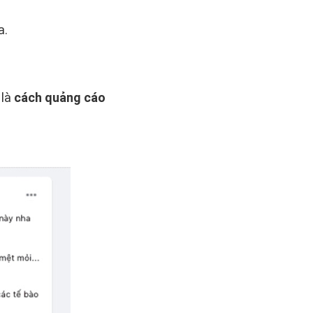
a.
 là
cách quảng cáo