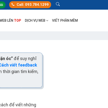
Call: 093.784.1299
tôi
 WEB LÊN
TOP
DỊCH VỤ WEB
VIẾT PHẦN MỀM
vặn óc”
để suy nghĩ
Cách viết feedback
 thời gian tìm kiếm,
cách để viết những