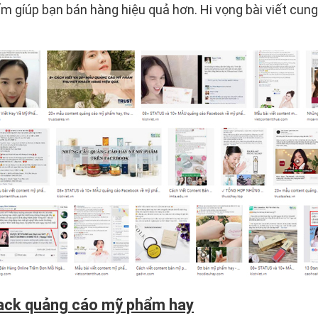
ẩm gíúp bạn bán hàng hiệu quả hơn. Hi vọng bài viết cun
back quảng cáo mỹ phẩm hay