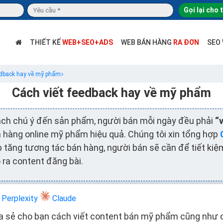
Gọi lại cho 
THIẾT KẾ
WEB+SEO+ADS
WEB BÁN HÀNG
RA ĐƠN
SEO
edback hay về mỹ phẩm
Cách viết feedback hay về mỹ phẩm
ch chú ý đến sản phẩm, người bán mỗi ngày đều phải
“
n hàng online mỹ phẩm hiệu quả. Chúng tôi xin tổng hợp
tăng tương tác bán hàng, người bán sẽ cần để tiết kiệm
 ra content đăng bài.
Perplexity
Claude
ia sẻ cho bạn cách viết content bán mỹ phẩm cũng như 