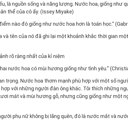
yếu, là nguồn sống và năng lượng. Nước hoa, giống như q
hân thể của cô ấy. (Issey Miyake)
 điểm nào đó giống như nước hoa hơn là toán học.” (Gabr
a và tên của nó đã ghi lại một khoảnh khắc thời gian mộ
 ảnh rõ ràng nhất của kỉ niệm
chai nước hoa có mùi hương giống như tình yêu.” (Christi
uan trọng. Nước hoa thơm mạnh phù hợp với một số người
 hợp với những người đàn ông khác. Tôi thích những ngư
tươi mát và mùi hương gỗ, nhưng cũng giống như một ng
 người phụ nữ không bị lãng quên, đó là nước mắt và nướ