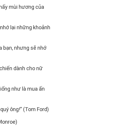
thấy mùi hương của
 nhớ lại những khoảnh
ủa bạn, nhưng sẽ nhớ
 chiến dành cho nữ
Giống như là mua ấn
 quý ông!” (Tom Ford)
 Monroe)