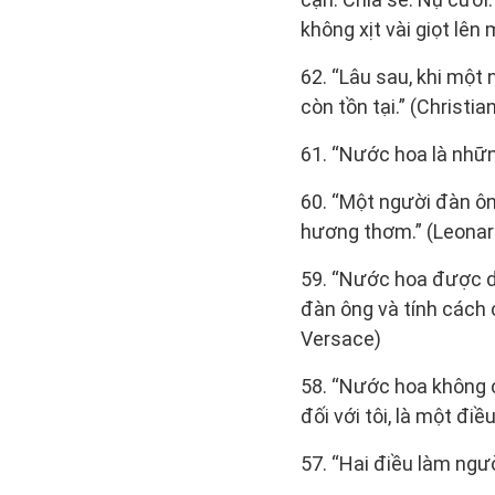
không xịt vài giọt lên
62. “Lâu sau, khi một
còn tồn tại.” (Christian
61. “Nước hoa là nhữn
60. “Một người đàn ôn
hương thơm.” (Leonard
59. “Nước hoa được dù
đàn ông và tính cách 
Versace)
58. “Nước hoa không c
đối với tôi, là một điề
57. “Hai điều làm ngư