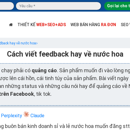
Gọi lại cho 
THIẾT KẾ
WEB+SEO+ADS
WEB BÁN HÀNG
RA ĐƠN
SEO
edback hay về nước hoa
Cách viết feedback hay về nước hoa
chạy phải có
quảng cáo
. Sản phẩm muốn đi vào lòng ng
được lên cái hồn, cái tinh túy của sản phẩm. Bài viết ngà
 bạn những status và những câu nói hay để quảng cáo v
trên Facebook
, tik tok.
Perplexity
Claude
g buôn bán kinh doanh sỉ và lẻ nước hoa muốn đăng stt 