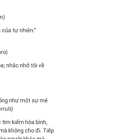
n)
 của tự nhiên.”
aro)
; nhắc nhở tôi về
Giống như một sự mê
rruti)
 tìm kiếm hòa bình,
 mà không cho đi. Tiếp
 vào người khác mà