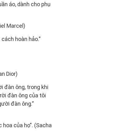
uần áo, dành cho phụ
iel Marcel)
t cách hoàn hảo.”
an Dior)
 đàn ông, trong khi
ời đàn ông của tôi
ười đàn ông.”
c hoa của họ”. (Sacha