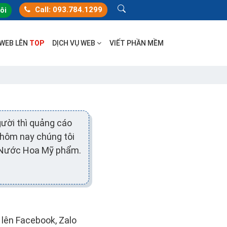
Call: 093.784.1299
tôi
 WEB LÊN
TOP
DỊCH VỤ WEB
VIẾT PHẦN MỀM
ười thì quảng cáo
y hôm nay chúng tôi
ề Nước Hoa Mỹ phẩm.
lên Facebook, Zalo