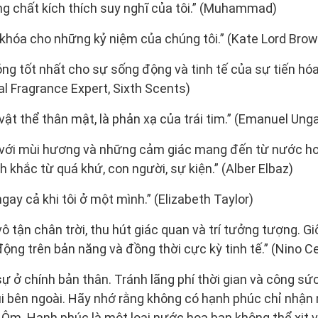
g chất kích thích suy nghĩ của tôi.” (Muhammad)
 khóa cho những kỷ niệm của chúng tôi.” (Kate Lord Brow
g tốt nhất cho sự sống động và tinh tế của sự tiến hóa
l Fragrance Expert, Sixth Scents)
vật thể thân mật, là phản xạ của trái tim.” (Emanuel Ung
m với mùi hương và những cảm giác mang đến từ nước hoa
 khắc từ quá khứ, con người, sự kiện.” (Alber Elbaz)
ngay cả khi tôi ở một mình.” (Elizabeth Taylor)
ô tận chân trời, thu hút giác quan và trí tưởng tượng. 
ộng trên bản năng và đồng thời cực kỳ tinh tế.” (Nino Ce
ự ở chính bản thân. Tránh lãng phí thời gian và công sức
ui bên ngoài. Hãy nhớ rằng không có hạnh phúc chỉ nhận
. Ôm. Hạnh phúc là một loại nước hoa bạn không thể xịt