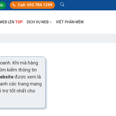
Call: 093.784.1299
tôi
 WEB LÊN
TOP
DỊCH VỤ WEB
VIẾT PHẦN MỀM
 doanh. Khi mà hàng
tìm kiếm thông tin
ebsite
được xem là
 cạnh các trang mạng
ỗ trợ tốt nhất cho