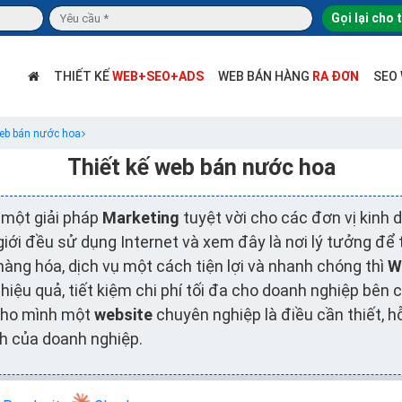
Gọi lại cho 
THIẾT KẾ
WEB+SEO+ADS
WEB BÁN HÀNG
RA ĐƠN
SEO
web bán nước hoa
Thiết kế web bán nước hoa
 một giải pháp
Marketing
tuyệt vời cho các đơn vị kinh
 giới đều sử dụng Internet và xem đây là nơi lý tưởng để 
ng hóa, dịch vụ một cách tiện lợi và nhanh chóng thì
W
g
hiệu quả, tiết kiệm chi phí tối đa cho doanh nghiệp bên
 cho mình một
website
chuyên nghiệp là điều cần thiết, h
h của doanh nghiệp.