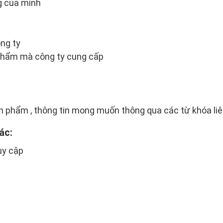
g của mình
ông ty
phẩm mà công ty cung cấp
 phẩm , thông tin mong muốn thông qua các từ khóa li
ác:
uy cập