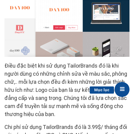
Điều đặc biệt khi sử dụng TailorBrands đó là khi
người dùng có những chỉnh sửa về màu sắc, phông
chữ,.. mỗi lựa chọn đều đi kèm những lời giải thích
hữu ích như: Logo của bạn là sự kết hợp của nét
Mục lục
đẳng cấp và sang trọng. Chúng tôi đã lựa chọn sắc
cam để truyền tải sự mạnh mẽ và sống động cho
thương hiệu của bạn.
Chi phí sử dụng TailorBrands đó là 3.99$/ tháng đối