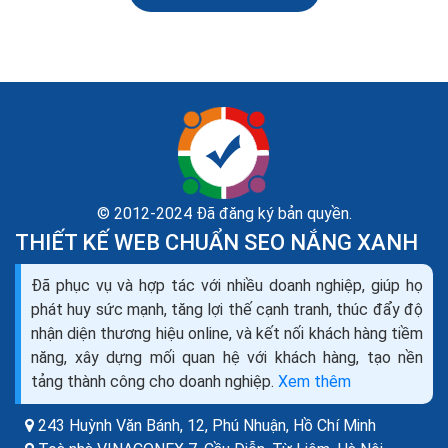
© 2012-2024 Đã đăng ký bản quyền.
THIẾT KẾ WEB CHUẨN SEO NẮNG XANH
Đã phục vụ và hợp tác với nhiều doanh nghiệp, giúp họ
Thiết kế website bán máy đếm tiền seo quảng cáo
phát huy sức mạnh, tăng lợi thế cạnh tranh, thúc đẩy độ
marketing ra đơn 100%
nhận diện thương hiệu online, và kết nối khách hàng tiềm
Bạn đang cần tìm hiểu về thiết kế web bán máy đếm
năng, xây dựng mối quan hệ với khách hàng, tạo nền
tiền như thế nào cho chuyên nghiệp, để mang lại hiệu
tảng thành công cho doanh nghiệp.
Xem thêm
quả kinh doanh cao nhất trong thời buổi kinh doanh...
243 Huỳnh Văn Bánh, 12, Phú Nhuận,
Hồ Chí Minh