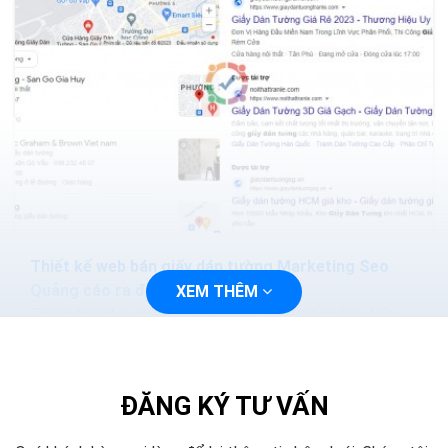
Thiết kế web bán giấy dán tường Marketing Seo
Quảng cáo ra đơn 100%
XEM THÊM
Trong thời đại công nghệ 4.0 việc marketing hay tiếp
cận với khách hàng sẽ trở nên dễ dàng và nhanh chóng
hơn, bạn chỉ cần thiết kế một trang web và tiến...
ĐĂNG KÝ TƯ VẤN