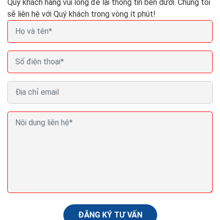
Quý khách hàng vui lòng để lại thông tin bên dưới. Chúng tôi
sẽ liên hệ với Quý khách trong vòng ít phút!
Thiết kế website bán cây cảnh Seo Quảng cáo
Marketing ra đơn 100%
Website bán cây cảnh còn được xem như một phòng
trưng bày,một phòng triển lãm nghệ thuật,để người
xem có thể tham khảo và cảm nhận qua cách giới
thiệu...
ĐĂNG KÝ TƯ VẤN