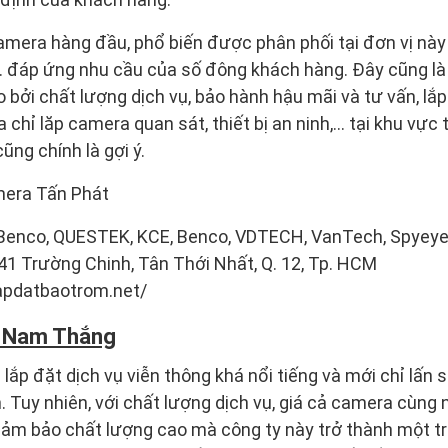
mera hàng đầu, phổ biến được phân phối tại đơn vị này
… đáp ứng nhu cầu của số đông khách hàng. Đây cũng là
 bởi chất lượng dịch vụ, bảo hành hậu mãi và tư vấn, lắ
 chỉ lăp camera quan sát, thiết bị an ninh,… tại khu vực
ũng chính là gợi ý.
mera Tấn Phát
enco, QUESTEK, KCE, Benco, VDTECH, VanTech, Spyeye
341 Trường Chinh, Tân Thới Nhất, Q. 12, Tp. HCM
lapdatbaotrom.net/
a Nam Thắng
lắp đặt dịch vụ viễn thông khá nổi tiếng và mới chỉ lấn 
Tuy nhiên, với chất lượng dịch vụ, giá cả camera cùng
ảm bảo chất lượng cao mà công ty này trở thành một tr