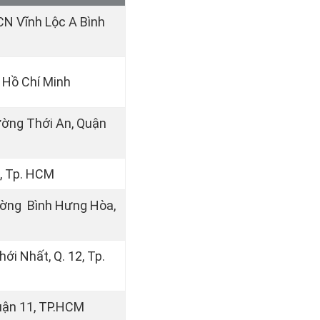
CN Vĩnh Lộc A Bình
p. Hồ Chí Minh
ường Thới An, Quận
, Tp. HCM
ường Bình Hưng Hòa,
ới Nhất, Q. 12, Tp.
uận 11, TP.HCM