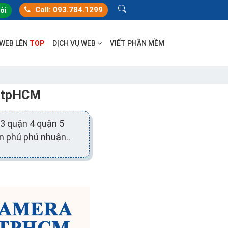
Call: 093.784.1299
tôi
 WEB LÊN
TOP
DỊCH VỤ WEB
VIẾT PHẦN MỀM
y tpHCM
3 quận 4 quận 5
n phú phú nhuận..