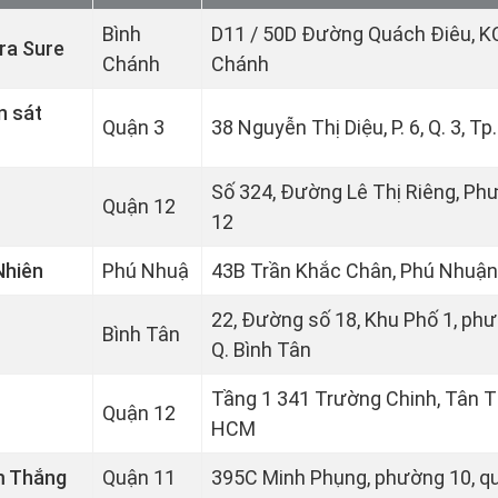
Bình
D11 / 50D Đường Quách Điêu, K
ra Sure
Chánh
Chánh
n sát
Quận 3
38 Nguyễn Thị Diệu, P. 6, Q. 3, T
Số 324, Đường Lê Thị Riêng, Ph
Quận 12
12
Nhiên
Phú Nhuậ
43B Trần Khắc Chân, Phú Nhuận
22, Đường số 18, Khu Phố 1, ph
Bình Tân
Q. Bình Tân
Tầng 1 341 Trường Chinh, Tân Th
Quận 12
HCM
m Thắng
Quận 11
395C Minh Phụng, phường 10, q