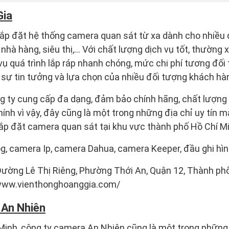
Gia
lắp đặt hệ thống camera quan sát từ xa dành cho nhiều 
 nhà hàng, siêu thị,… Với chất lượng dịch vụ tốt, thường
c vụ quá trình lắp ráp nhanh chóng, mức chi phí tương đố
sự tin tưởng và lựa chọn của nhiều đối tượng khách hà
 ty cung cấp đa dạng, đảm bảo chính hãng, chất lượng 
hính vì vậy, đây cũng là một trong những địa chỉ uy tín 
ắp đặt camera quan sát tại khu vực thành phố Hồ Chí M
, camera Ip, camera Dahua, camera Keeper, đầu ghi hìn
 Đường Lê Thị Riêng, Phường Thới An, Quận 12, Thành ph
/www.vienthonghoanggia.com/
 An Nhiên
Minh, công ty camera An Nhiên cũng là một trong những 