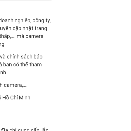
doanh nghiệp, công ty,
 xuyên cập nhật trang
i thấp,…. mà camera
ng.
và chính sách bảo
mà bạn có thể tham
inh.
h camera,….
ố Hồ Chí Minh
địa chỉ cung cấp, lắp