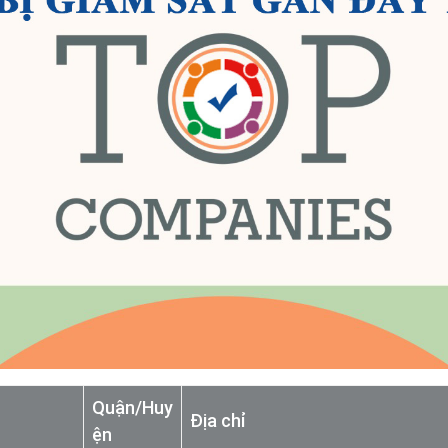
Quận/Huy
Địa chỉ
ện