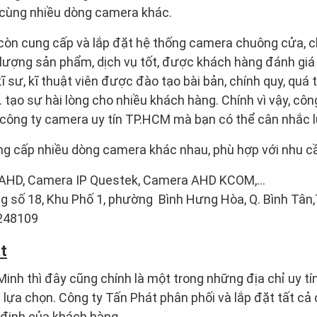
ùng nhiều dòng camera khác.
còn cung cấp và lắp đặt hệ thống camera chuông cửa, ch
t lượng sản phẩm, dịch vụ tốt, được khách hàng đánh giá 
ĩ sư, kĩ thuật viên được đào tạo bài bản, chính quy, quá
 tạo sự hài lòng cho nhiều khách hàng. Chính vì vậy, côn
 công ty camera uy tín TP.HCM mà bạn có thể cân nhắc 
ng cấp nhiều dòng camera khác nhau, phù hợp với nhu c
AHD, Camera IP Questek, Camera AHD KCOM,…
ng số 18, Khu Phố 1, phường Bình Hưng Hòa, Q. Bình Tân,
1248109
t
Minh thì đây cũng chính là một trong những địa chỉ uy 
lựa chọn. Công ty Tấn Phát phân phối và lắp đặt tất c
 định của khách hàng.