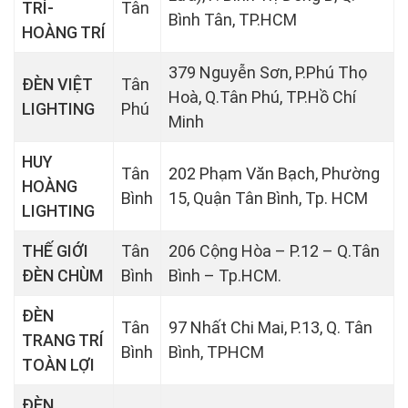
TRÍ-
Tân
Bình Tân, TP.HCM
HOÀNG TRÍ
379 Nguyễn Sơn, P.Phú Thọ
ĐÈN VIỆT
Tân
Hoà, Q.Tân Phú, TP.Hồ Chí
LIGHTING
Phú
Minh
HUY
Tân
202 Phạm Văn Bạch, Phường
HOÀNG
Bình
15, Quận Tân Bình, Tp. HCM
LIGHTING
THẾ GIỚI
Tân
206 Cộng Hòa – P.12 – Q.Tân
ĐÈN CHÙM
Bình
Bình – Tp.HCM.
ĐÈN
Tân
97 Nhất Chi Mai, P.13, Q. Tân
TRANG TRÍ
Bình
Bình, TPHCM
TOÀN LỢI
ĐÈN