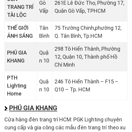
Gò
261E Lê Đức Thọ, Phường 17,
TRANG TRÍ
Vấp
Quận Gò Vấp, TPHCM
TÀI LỘC
THẾ GIỚI
Tân
75 Trường Chinh,phường 12,
ÁNH SÁNG
Bình
Q. Tân Bình, Tp.HCM
298 Tô Hiến Thành, Phường
PHÚ GIA
Quậ
12, Quận 10, Thành phố Hồ
KHANG
n 10
Chí Minh
PTH
Quậ
246 Tô Hiến Thành – F15 –
Lighting
n 10
Q10 – Tp. HCM
Home
PHÚ GIA KHANG
Cửa hàng đèn trang trí HCM: PGK Lighting chuyên
cung cấp và gia công các mẫu đèn trang trí theo xu