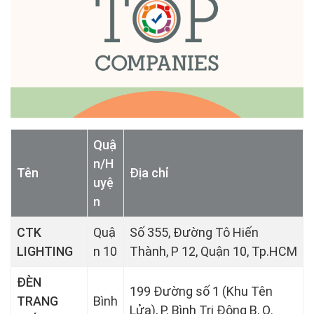
Quậ
n/H
Tên
Địa chỉ
uyệ
n
CTK
Quậ
Số 355, Đường Tô Hiến
LIGHTING
n 10
Thành, P 12, Quận 10, Tp.HCM
ĐÈN
199 Đường số 1 (Khu Tên
TRANG
Bình
Lửa), P. Bình Trị Đông B, Q.