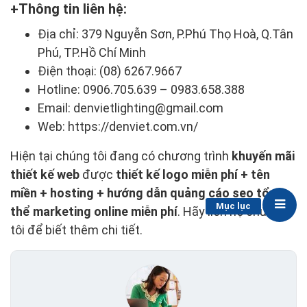
Thông tin liên hệ:
Địa chỉ: 379 Nguyễn Sơn, P.Phú Thọ Hoà, Q.Tân
Phú, TP.Hồ Chí Minh
Điện thoại: (08) 6267.9667​
Hotline: 0906.705.639 – 0983.658.388
Email: denvietlighting@gmail.com
Web: https://denviet.com.vn/
Hiện tại chúng tôi đang có chương trình
khuyến mãi
thiết kế web
được
thiết kế logo miễn phí + tên
miền + hosting + hướng dẫn quảng cáo seo tổng
Mục lục
thể marketing online miễn phí
. Hãy liên hệ chúng
tôi để biết thêm chi tiết.