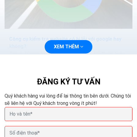
Công cụ kiểm tra website có bị lỗi với google hay
không?
XEM THÊM
Trong những năm gần đây, Google thay đổi thuật toán
đánh giá trang web của mình thường xuyên, thế nhưng
đáng kể nhất phải nói đến là việc đánh giá độ...
ĐĂNG KÝ TƯ VẤN
Quý khách hàng vui lòng để lại thông tin bên dưới. Chúng tôi
sẽ liên hệ với Quý khách trong vòng ít phút!