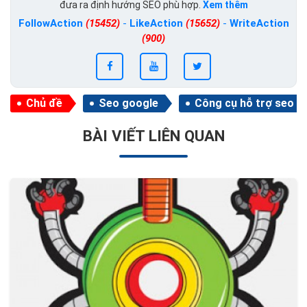
đưa ra định hướng SEO phù hợp.
Xem thêm
FollowAction
(15452)
-
LikeAction
(15652)
-
WriteAction
(900)
Chủ đề
Seo google
Công cụ hỗ trợ seo
BÀI VIẾT LIÊN QUAN