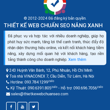
© 2012-2024 Đã đăng ký bản quyền.
THIẾT KẾ WEB CHUẨN SEO NẮNG XANH
Google khảo sát hành vi người tiêu dùng Online tại
Đã phục vụ và hợp tác với nhiều doanh nghiệp, giúp họ
Việt Nam
phát huy sức mạnh, tăng lợi thế cạnh tranh, thúc đẩy độ
Đây là cuộc khảo sát mới nhất được Google phối hợp
nhận diện thương hiệu online, và kết nối khách hàng tiềm
cùng một Công ty nghiên cứu thị trường thực hiện vào
năng, xây dựng mối quan hệ với khách hàng, tạo nền
tháng 9/2014, đối tượng được điều tra,...
tảng thành công cho doanh nghiệp.
Xem thêm
243 Huỳnh Văn Bánh, 12, Phú Nhuận,
Hồ Chí Minh
Toà nhà VINACONEX 7, Cầu Diễn, Từ Liêm,
Hà Nội
zalo
Hotline:
093.784.1299
zalo
zalo
Kỹ Thuật:
090.6391.805
- Hỗ trợ:
090.696.7056
sales@thietkewebchuanseo.com