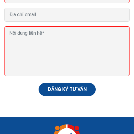
Google giải thích về seo website SEO tốt chưa chắc
giúp web lên top
Thứ quan trọng nhất giúp bài viết của một trang web
xuất hiện trên trang tìm kiếm của Google vẫn là nội
dung câu chuyện, phía Google giải thích. Cần có nội...
ĐĂNG KÝ TƯ VẤN