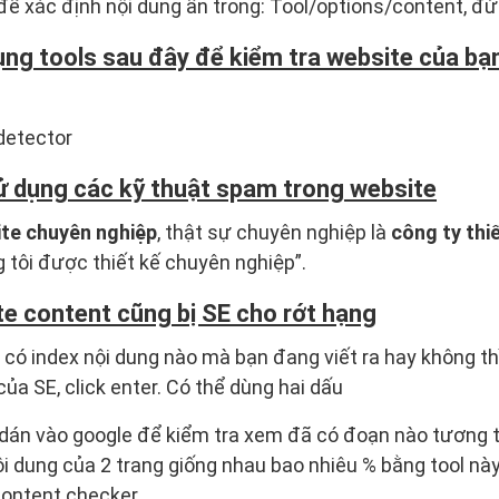
để xác định nội dung ẩn trong: Tool/options/content, đ
ng tools sau đây để kiểm tra website của bạn 
detector
 dụng các kỹ thuật spam trong website
ite chuyên nghiệp
, thật sự chuyên nghiệp là
công ty thi
g tôi được thiết kế chuyên nghiệp”.
te content cũng bị SE cho rớt hạng
có index nội dung nào mà bạn đang viết ra hay không t
ủa SE, click enter. Có thể dùng hai dấu
y dán vào google để kiểm tra xem đã có đoạn nào tương 
ội dung của 2 trang giống nhau bao nhiêu % bằng tool này
content checker