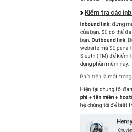
Kiểm tra các inb
Inbound link
: đừng mu
của bạn. SE có thể đa
bạn.
Outbound link
: 
website mà SE penalty
Sleuth (TM) để kiểm t
dụng phần mềm này.
Phía trên là một trong
Hiện tại chúng tôi đa
phí + tên miền + hos
hệ chúng tôi để biết t
Henr
Chuyên 