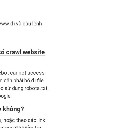
www đi và câu lệnh
ó crawl website
ebot cannot access
 cần phải bỏ đi file
ệc sử dụng robots.txt.
ogle.
ày không?
 hoặc theo các link
g, sau đó kiểm tra