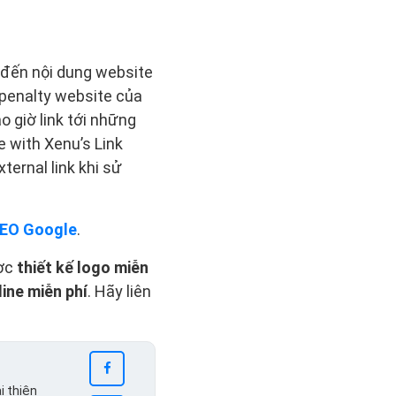
n đến nội dung website
 penalty website của
o giờ link tới những
e with Xenu’s Link
ternal link khi sử
EO Google
.
ợc
thiết kế logo miễn
ine miễn phí
. Hãy liên
i thiện