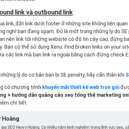
ound link và outbound link
a link, đặt link dưới footer ở những site không liên qua
ng nghĩ bạn đang spam. Đó là một trong những lý do SE
Bạn nên link tới những website có độ tin cậy cao, đừng ba
. Bạn có thể sử dụng Xenu: Find broken links on your sit
ra các link mà bạn link ra ngoài bằng cách đừng check Ex
 những lý do cơ bản bạn bị SE penalty, hãy cẩn thận khi
S
ng có chương trình
khuyến mãi thiết kế web trọn gói
đư
ting + hướng dẫn quảng cáo seo tổng thể marketing onl
hêm chi tiết.
y Hoàng
gia SEO Henry Hoàng. Có nhiều năm kinh nghiệm trong lĩnh vực seo, cả