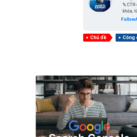
% CTR c
khóa, 
Follow
Chủ đề
Công 