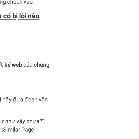
ừng check vào.
có bị lỗi nào
ết kế web
của chúng
hì hãy đưa đoạn văn
tự như vậy chưa?”.
 :Similar Page