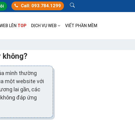
Call: 093.784.1299
tôi
 WEB LÊN
TOP
DỊCH VỤ WEB
VIẾT PHẦN MỀM
ay không?
của mình thường
ủa một website với
ương lai gần, các
e
không đáp ứng