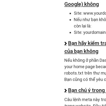
Google) không
Site: www.your
Nếu như bạn khô
còn lại là:
Site: yourdomai
Bạn hãy kiểm tr
của bạn không
Nếu không ở phần Das
your home page becaus
robots.txt trên thư m
Bạn cũng có thể yêu c
Bạn chú ý trong
Câu lệnh meta này tro
trong website. Đầu ti