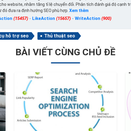
ho website, nhằm tăng tỉ lệ chuyển đổi. Phân tích đánh giá độ cạnh t
từ đó đưa ra định hướng SEO phù hợp.
Xem thêm
Action
(15457)
-
LikeAction
(15657)
-
WriteAction
(900)
cụ hỗ trợ seo
Thủ thuật seo
BÀI VIẾT CÙNG CHỦ ĐỀ