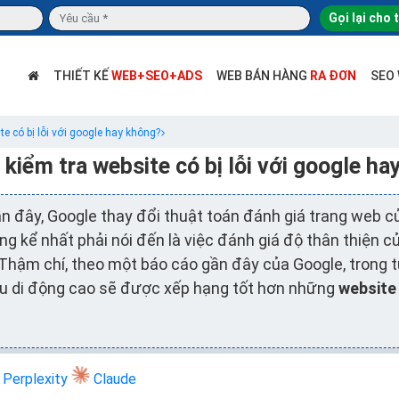
Gọi lại cho 
THIẾT KẾ
WEB+SEO+ADS
WEB BÁN HÀNG
RA ĐƠN
SEO
e có bị lỗi với google hay không?
kiểm tra website có bị lỗi với google h
 đây, Google thay đổi thuật toán đánh giá trang web 
g kể nhất phải nói đến là việc đánh giá độ thân thiện c
. Thậm chí, theo một báo cáo gần đây của Google, trong t
i ưu di động cao sẽ được xếp hạng tốt hơn những
websit
Perplexity
Claude