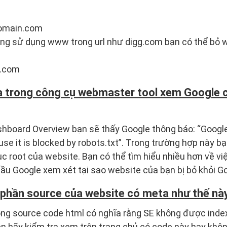
domain.com
ng sử dụng www trong url như digg.com bạn có thể bỏ 
n.com
a trong công cụ webmaster tool xem Google c
hboard Overview bạn sẽ thấy Google thông báo: “Googl
e it is blocked by robots.txt”. Trong trường hợp này bạn
ục root của website. Bạn có thể tìm hiểu nhiều hơn về vi
ầu Google xem xét tại sao website của bạn bị bỏ khỏi Go
 phần source của website có meta như thế n
ng source code html có nghĩa rằng SE không được index,
ên hãy kiểm tra xem trên trang chủ có code này hay khôn