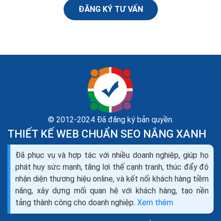
ĐĂNG KÝ TƯ VẤN
© 2012-2024 Đã đăng ký bản quyền.
THIẾT KẾ WEB CHUẨN SEO NẮNG XANH
Hướng dẫn tối ưu SEO website cách làm tối ưu hóa
Đã phục vụ và hợp tác với nhiều doanh nghiệp, giúp họ
website seo Google
phát huy sức mạnh, tăng lợi thế cạnh tranh, thúc đẩy độ
Bạn nên sử dụng URL ngắn, cố gắng tạo nhiều liên kết
nhận diện thương hiệu online, và kết nối khách hàng tiềm
qua lại bên trong trang web của bạn, một phần để làm
năng, xây dựng mối quan hệ với khách hàng, tạo nền
phong phú thêm nội dung, tiện ích cho người...
tảng thành công cho doanh nghiệp.
Xem thêm