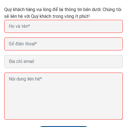
Quý khách hàng vui lòng để lại thông tin bên dưới. Chúng tôi
sẽ liên hệ với Quý khách trong vòng ít phút!
Cách lựa chọn tên miền đẹp cho doanh nghiệp đặt
tên miền chuẩn SEO
Nếu bạn đang sở hữu một doanh nghiệp hoặc một cơ
sở kinh doanh, bạn đừng nên do dự mà hãy đăng ký tên
miền ngay theo thương hiệu hoặc sản phẩm của...