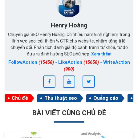
Henry Hoàng
Chuyên gia SEO Henry Hoàng. Có nhiều năm kinh nghiệm trong
lĩnh vực seo, cải thiện % CTR cho website, nhằm tăng tỉ lệ
chuyển đổi. Phân tích đánh giá độ cạnh tranh từ khóa, từ đó
đưa ra định hướng SEO phù hợp.
Xem thêm
FollowAction
(15458)
-
LikeAction
(15658)
-
WriteAction
(900)
Chủ đề
Thủ thuật seo
Quảng cáo
Ý
BÀI VIẾT CÙNG CHỦ ĐỀ