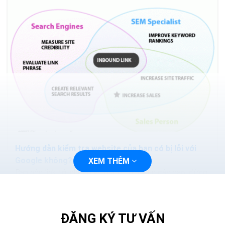
Hướng dẫn kiểm tra website của bạn có bị lỗi với
Google không?
XEM THÊM
Bạn nên link tới những website có độ tin cậy cao, đừng
bao giờ link tới những website mà SE penalty. Bạn có
thể sử dụng Xenu : Find broken links on your site with...
ĐĂNG KÝ TƯ VẤN