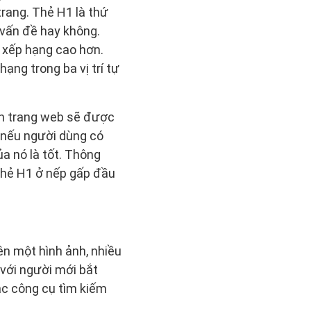
trang. Thẻ H1 là thứ
 vấn đề hay không.
i xếp hạng cao hơn.
ạng trong ba vị trí tự
ch trang web sẽ được
y nếu người dùng có
ủa nó là tốt. Thông
thẻ H1 ở nếp gấp đầu
ên một hình ảnh, nhiều
 với người mới bắt
ác công cụ tìm kiếm