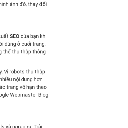
ình ảnh đó, thay đổi
 suất
SEO
của bạn khi
i dùng ở cuối trang.
g thể thu thập thông
y. Vì robots thu thập
 nhiều nội dung hơn
các trang vô hạn theo
oogle Webmaster Blog
ls và pop-ups. Trải