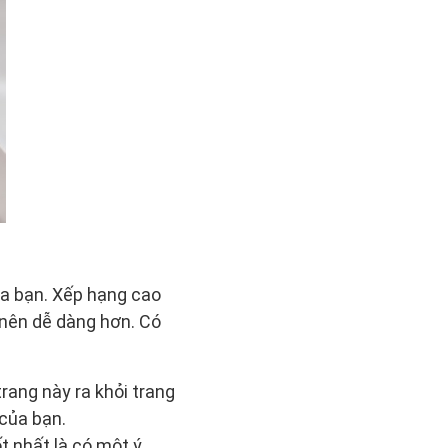
ủa bạn. Xếp hạng cao
 nên dễ dàng hơn. Có
rang này ra khỏi trang
 của bạn.
ốt nhất là có một ý