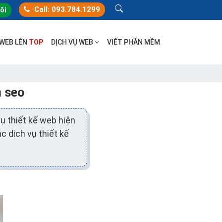
Call: 093.784.1299
tôi
 WEB LÊN
TOP
DỊCH VỤ WEB
VIẾT PHẦN MỀM
n seo
ụ thiết kế web hiện
c dịch vụ thiết kế