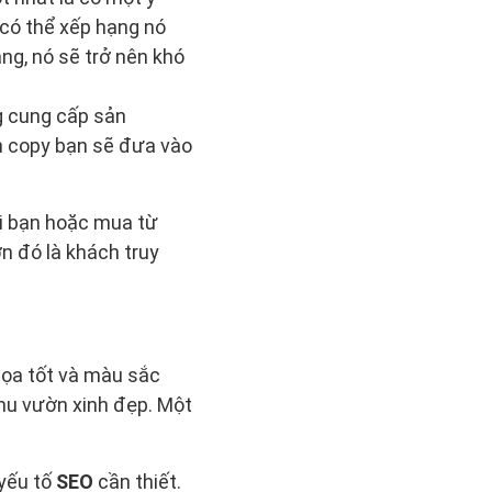
 có thể xếp hạng nó
ng, nó sẽ trở nên khó
ng cung cấp sản
ản copy bạn sẽ đưa vào
ới bạn hoặc mua từ
ơn đó là khách truy
ọa tốt và màu sắc
khu vườn xinh đẹp. Một
 yếu tố
SEO
cần thiết.