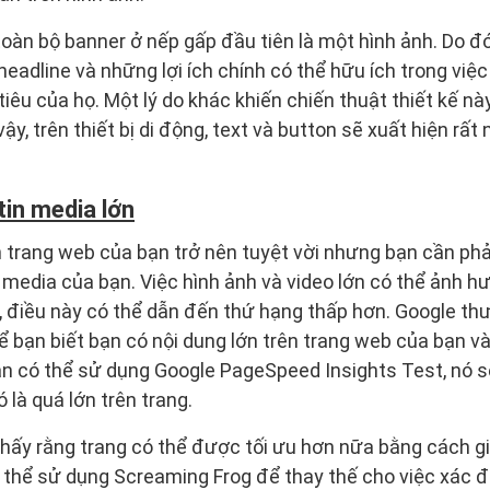
 toàn bộ banner ở nếp gấp đầu tiên là một hình ảnh. Do đ
headline và những lợi ích chính có thể hữu ích trong việ
êu của họ. Một lý do khác khiến chiến thuật thiết kế này 
vậy, trên thiết bị di động, text và button sẽ xuất hiện rất
tin media lớn
 trang web của bạn trở nên tuyệt vời nhưng bạn cần phải
 media của bạn. Việc hình ảnh và video lớn có thể ảnh h
 điều này có thể dẫn đến thứ hạng thấp hơn. Google thư
 bạn biết bạn có nội dung lớn trên trang web của bạn v
n có thể sử dụng Google PageSpeed Insights Test, nó sẽ
là quá lớn trên trang.
hấy rằng trang có thể được tối ưu hơn nữa bằng cách 
 thể sử dụng Screaming Frog để thay thế cho việc xác đị