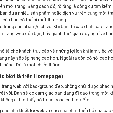
ên mỗi trang. Bằng cách đó, rõ ràng là công cụ tìm kiếm
 bạn đưa nhiều sản phẩm hoặc dịch vụ trên cùng một tra
b của bạn có thể bị mất thứ hạng.
các trang sản phẩm/dịch vụ. Khi bạn đã xác định các tra
n trang web của bạn, hãy giành thời gian suy nghĩ về b
ô tả cho khách truy cập về những lợi ích khi làm việc v
trang này sẽ xếp hạng cao hơn. Ngoài ra còn có hội cao h
h hàng. Đó là một chiến thắng.
ặc biệt là trên Homepage)
trang web với background đẹp, phông chữ được phác h
tuyệt vời. Bạn sẽ có cảm giác bạn đang đi dạo trong một 
 không ai tìm thấy nó trong công cụ tìm kiếm.
g các nhà
thiết kế web
và các nhà phát triển bỏ qua các