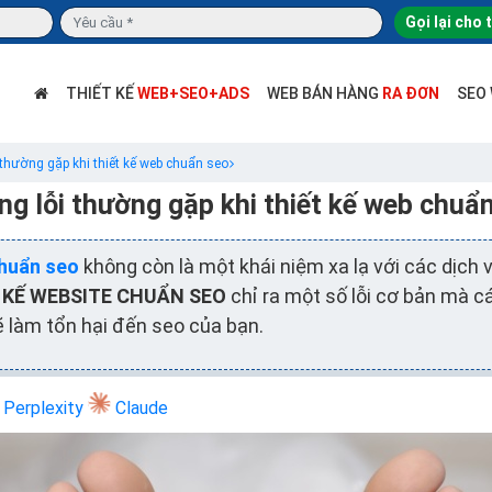
Gọi lại cho 
THIẾT KẾ
WEB+SEO+ADS
WEB BÁN HÀNG
RA ĐƠN
SEO
thường gặp khi thiết kế web chuẩn seo
g lỗi thường gặp khi thiết kế web chuẩ
chuẩn seo
không còn là một khái niệm xa lạ với các dịch v
 KẾ WEBSITE CHUẨN SEO
chỉ ra một số lỗi cơ bản mà cá
 làm tổn hại đến seo của bạn.
Perplexity
Claude