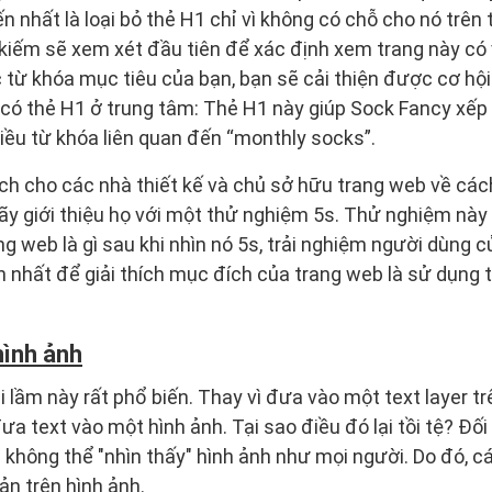
 nhất là loại bỏ thẻ H1 chỉ vì không có chỗ cho nó trên 
 kiếm sẽ xem xét đầu tiên để xác định xem trang này có
 từ khóa mục tiêu của bạn, bạn sẽ cải thiện được cơ hộ
có thẻ H1 ở trung tâm: Thẻ H1 này giúp Sock Fancy xếp h
iều từ khóa liên quan đến “monthly socks”.
ích cho các nhà thiết kế và chủ sở hữu trang web về cá
hãy giới thiệu họ với một thử nghiệm 5s. Thử nghiệm nà
ng web là gì sau khi nhìn nó 5s, trải nghiệm người dùng c
 nhất để giải thích mục đích của trang web là sử dụng 
hình ảnh
 lầm này rất phổ biến. Thay vì đưa vào một text layer tr
ưa text vào một hình ảnh. Tại sao điều đó lại tồi tệ? Đối
 không thể "nhìn thấy" hình ảnh như mọi người. Do đó, c
ản trên hình ảnh.