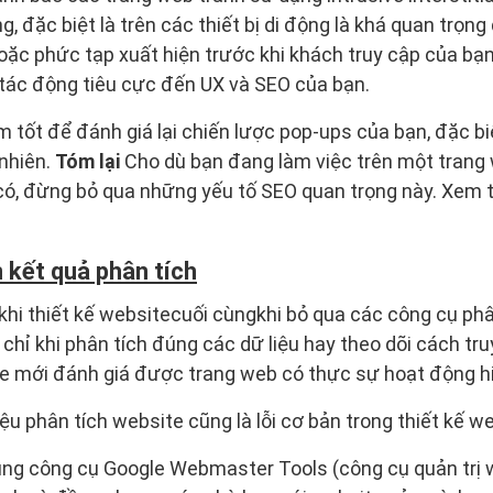
 đặc biệt là trên các thiết bị di động là khá quan trọng 
ặc phức tạp xuất hiện trước khi khách truy cập của bạn 
 tác động tiêu cực đến UX và SEO của bạn.
ểm tốt để đánh giá lại chiến lược pop-ups của bạn, đặc b
 nhiên.
Tóm lại
Cho dù bạn đang làm việc trên một trang 
 có, đừng bỏ qua những yếu tố SEO quan trọng này. Xem
 kết quả phân tích
 khi thiết kế websitecuối cùngkhi bỏ qua các công cụ phâ
chỉ khi phân tích đúng các dữ liệu hay theo dõi cách tr
te mới đánh giá được trang web có thực sự hoạt động h
ệu phân tích website cũng là lỗi cơ bản trong thiết kế w
dụng công cụ Google Webmaster Tools (công cụ quản trị