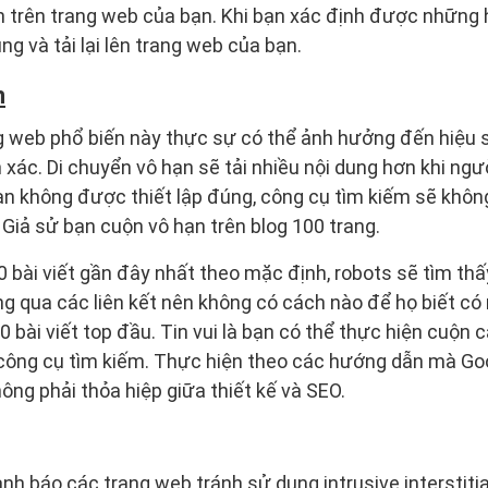
 trên trang web của bạn. Khi bạn xác định được những h
g và tải lại lên trang web của bạn.
n
ng web phổ biến này thực sự có thể ảnh hưởng đến hiệu
xác. Di chuyển vô hạn sẽ tải nhiều nội dung hơn khi ngườ
n không được thiết lập đúng, công cụ tìm kiếm sẽ khôn
 Giả sử bạn cuộn vô hạn trên blog 100 trang.
0 bài viết gần đây nhất theo mặc định, robots sẽ tìm thấ
ng qua các liên kết nên không có cách nào để họ biết có
0 bài viết top đầu. Tin vui là bạn có thể thực hiện cuộn 
 công cụ tìm kiếm. Thực hiện theo các hướng dẫn mà G
ông phải thỏa hiệp giữa thiết kế và SEO.
nh báo các trang web tránh sử dụng intrusive interstitia