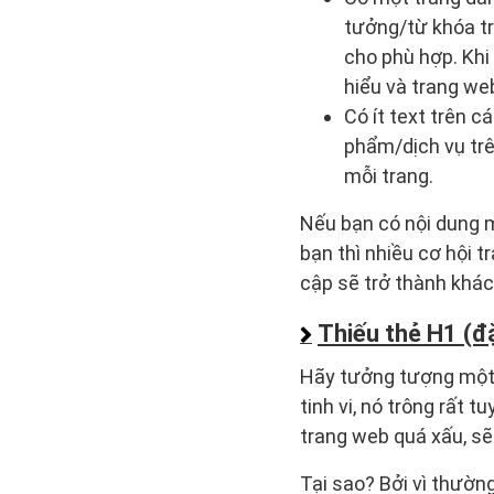
tưởng/từ khóa tr
cho phù hợp. Khi
hiểu và trang we
Có ít text trên 
phẩm/dịch vụ trê
mỗi trang.
Nếu bạn có nội dung m
bạn thì nhiều cơ hội 
cập sẽ trở thành khác
Thiếu thẻ H1 (đ
Hãy tưởng tượng một 
tinh vi, nó trông rất 
trang web quá xấu, sẽ
Tại sao? Bởi vì thườn