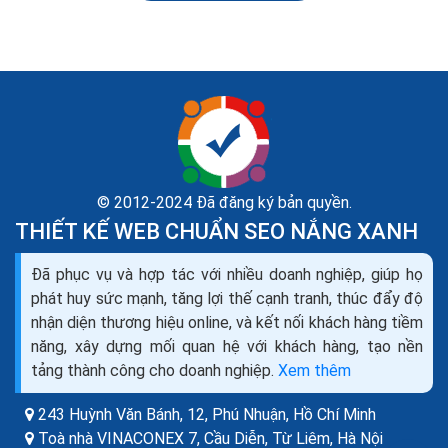
© 2012-2024 Đã đăng ký bản quyền.
THIẾT KẾ WEB CHUẨN SEO NẮNG XANH
Hướng dẫn tối ưu SEO website cách làm tối ưu hóa
Đã phục vụ và hợp tác với nhiều doanh nghiệp, giúp họ
website seo Google
phát huy sức mạnh, tăng lợi thế cạnh tranh, thúc đẩy độ
Bạn nên sử dụng URL ngắn, cố gắng tạo nhiều liên kết
nhận diện thương hiệu online, và kết nối khách hàng tiềm
qua lại bên trong trang web của bạn, một phần để làm
năng, xây dựng mối quan hệ với khách hàng, tạo nền
phong phú thêm nội dung, tiện ích cho người...
tảng thành công cho doanh nghiệp.
Xem thêm
243 Huỳnh Văn Bánh, 12, Phú Nhuận,
Hồ Chí Minh
Toà nhà VINACONEX 7, Cầu Diễn, Từ Liêm,
Hà Nội