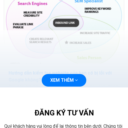
Hướng dẫn kiểm tra website của bạn có bị lỗi với
Google không?
XEM THÊM
Bạn nên link tới những website có độ tin cậy cao, đừng
bao giờ link tới những website mà SE penalty. Bạn có
thể sử dụng Xenu : Find broken links on your site with...
ĐĂNG KÝ TƯ VẤN
Quý khách hàng vui lòng để lại thông tin bên dưới. Chúng tôi