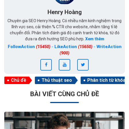
Henry Hoàng
Chuyên gia SEO Henry Hoàng. Có nhiều năm kinh nghiệm trong
lĩnh vực seo, cải thiện % CTR cho website, nhằm tăng tỉ lệ
chuyển đổi. Phân tích đánh giá độ cạnh tranh từ khóa, từ đó
đưa ra định hướng SEO phù hợp.
Xem thêm
FollowAction
(15450)
-
LikeAction
(15650)
-
WriteAction
(900)
Chủ đề
Thủ thuật seo
Phân tích từ khóa
BÀI VIẾT CÙNG CHỦ ĐỀ