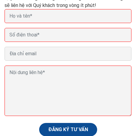
sẽ liên hệ với Quý khách trong vòng ít phút!
Cách lựa chọn tên miền đẹp cho doanh nghiệp đặt
tên miền chuẩn SEO
Nếu bạn đang sở hữu một doanh nghiệp hoặc một cơ
sở kinh doanh, bạn đừng nên do dự mà hãy đăng ký tên
miền ngay theo thương hiệu hoặc sản phẩm của...
ĐĂNG KÝ TƯ VẤN