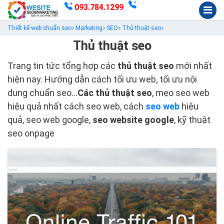
093.784.1299
Thiết kế web chuẩn seo
Marketing
SEO
Thủ thuật seo
Thủ thuật seo
Trang tin tức tổng hợp các
thủ thuật seo
mới nhất
hiện nay. Hướng dẫn cách tối ưu web, tối ưu nội
dung chuẩn seo...
Các thủ thuật seo
, mẹo seo web
hiệu quả nhất cách seo web, cách
seo web
hiệu
quả, seo web google,
seo website google
, kỹ thuật
seo onpage