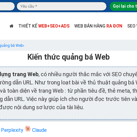
Gọi lại cho 
THIẾT KẾ
WEB+SEO+ADS
WEB BÁN HÀNG
RA ĐƠN
SEO
 quảng bá Web
Kiến thức quảng bá Web
dựng trang Web
, có nhiều người thắc mắc với SEO chuyê
ường dẫn URL. Như trong loạt bài về thủ thuật quảng bá
t và toàn diện về trang Web : từ phần tiêu đề, thẻ meta, 
 dẫn URL. Việc này giúp ích cho người đọc trước tiên v
được nội dung sơ lược của tài liệu.
Perplexity
Claude