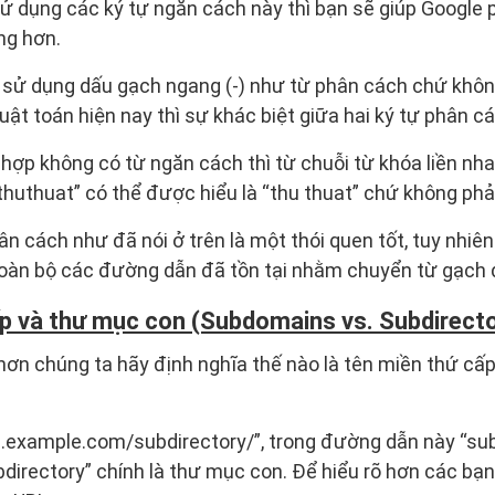
sử dụng các ký tự ngăn cách này thì bạn sẽ giúp Google 
ng hơn.
 sử dụng dấu gạch ngang (-) như từ phân cách chứ khôn
uật toán hiện nay thì sự khác biệt giữa hai ký tự phân cá
hợp không có từ ngăn cách thì từ chuỗi từ khóa liền nha
thuthuat” có thể được hiểu là “thu thuat” chứ không phải
ân cách như đã nói ở trên là một thói quen tốt, tuy nhiê
toàn bộ các đường dẫn đã tồn tại nhằm chuyển từ gạch 
p và thư mục con (Subdomains vs. Subdirecto
 hơn chúng ta hãy định nghĩa thế nào là tên miền thứ cấp
n.example.com/subdirectory/”, trong đường dẫn này “sub
directory” chính là thư mục con. Để hiểu rõ hơn các bạ