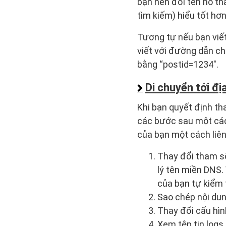
bạn nên đổi tên nó th
tìm kiếm) hiểu tốt hơn 
Tương tự nếu bạn viết 
viết với đường dẫn ch
bằng “postid=1234″.
Di chuyển tới đị
Khi bạn quyết định tha
các bước sau một các
của bạn một cách liên
Thay đổi tham số
lý tên miền DNS. 
của bạn tự kiểm t
Sao chép nội dun
Thay đổi cấu hìn
Xem tệp tin logs