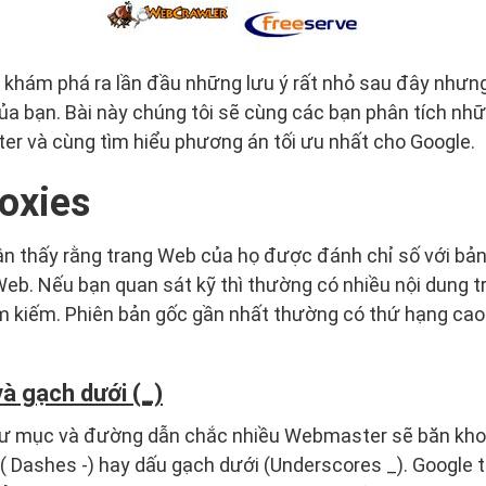
khám phá ra lần đầu những lưu ý rất nhỏ sau đây nhưng 
ủa bạn. Bài này chúng tôi sẽ cùng các bạn phân tích n
r và cùng tìm hiểu phương án tối ưu nhất cho Google.
oxies
 thấy rằng trang Web của họ được đánh chỉ số với bản
eb. Nếu bạn quan sát kỹ thì thường có nhiều nội dung t
ìm kiếm. Phiên bản gốc gần nhất thường có thứ hạng ca
à gạch dưới (_)
thư mục và đường dẫn chắc nhiều Webmaster sẽ băn kho
 Dashes -) hay dấu gạch dưới (Underscores _). Google 