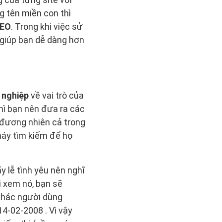
ng tên miền con thì
SEO
. Trong khi việc sử
 giúp bạn dễ dàng hơn
 nghiệp
về vai trò của
hì bạn nên đưa ra các
à đương nhiên cả trong
máy tìm kiếm để họ
 lễ tình yêu nên nghĩ
i xem nó, bạn sẽ
 khác người dùng
14-02-2008 . Vì vậy