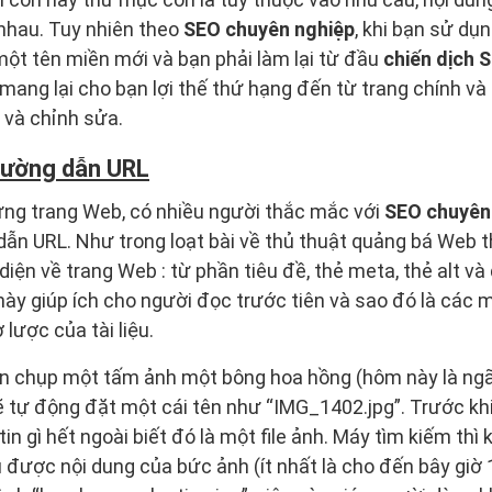
nhau. Tuy nhiên theo
SEO chuyên nghiệp
, khi bạn sử dụ
một tên miền mới và bạn phải làm lại từ đầu
chiến dịch 
ang lại cho bạn lợi thế thứ hạng đến từ trang chính và
 và chỉnh sửa.
đường dẫn URL
ựng trang Web, có nhiều người thắc mắc với
SEO chuyên
ẫn URL. Như trong loạt bài về thủ thuật quảng bá Web t
 diện về trang Web : từ phần tiêu đề, thẻ meta, thẻ alt v
ày giúp ích cho người đọc trước tiên và sao đó là các 
lược của tài liệu.
n chụp một tấm ảnh một bông hoa hồng (hôm này là ngãy
 tự động đặt một cái tên như “IMG_1402.jpg”. Trước kh
n gì hết ngoài biết đó là một file ảnh. Máy tìm kiếm thì
 được nội dung của bức ảnh (ít nhất là cho đến bây giờ 