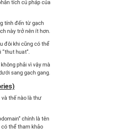
phân tích cú pháp của
g tính đến từ gạch
ch này trở nên ít hơn.
u đôi khi cũng có thể
 “thut huat”.
n không phải vì vậy mà
dưới sang gạch gang.
ries)
 và thế nào là thư
domain” chính là tên
n có thể tham khảo