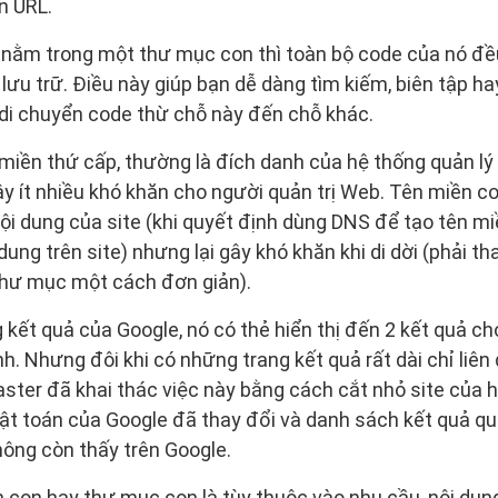
n URL.
 nằm trong một thư mục con thì toàn bộ code của nó đ
 lưu trữ. Điều này giúp bạn dễ dàng tìm kiếm, biên tập h
 di chuyển code thừ chỗ này đến chỗ khác.
n miền thứ cấp, thường là đích danh của hệ thống quản l
y ít nhiều khó khăn cho người quản trị Web. Tên miền co
ội dung của site (khi quyết định dùng DNS để tạo tên m
dung trên site) nhưng lại gây khó khăn khi di dời (phải t
 thư mục một cách đơn giản).
 kết quả của Google, nó có thẻ hiển thị đến 2 kết quả c
h. Nhưng đôi khi có những trang kết quả rất dài chỉ liên
ter đã khai thác việc này bằng cách cắt nhỏ site của h
ật toán của Google đã thay đổi và danh sách kết quả quá 
ông còn thấy trên Google.
 con hay thư mục con là tùy thuộc vào nhu cầu, nội dung