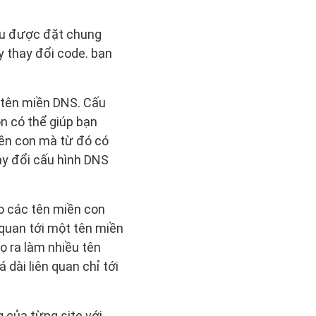
ều được đặt chung
ay thay đổi code. bạn
ý tên miền DNS. Cấu
n có thể giúp bạn
iền con mà từ đó có
hay đổi cấu hình DNS
ho các tên miền con
 quan tới một tên miền
ọ ra làm nhiều tên
dài liên quan chỉ tới
 của từng site với