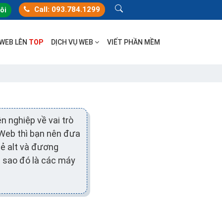
Call: 093.784.1299
tôi
 WEB LÊN
TOP
DỊCH VỤ WEB
VIẾT PHẦN MỀM
n nghiệp về vai trò
 Web thì bạn nên đưa
thẻ alt và đương
à sao đó là các máy