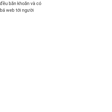
 đều băn khoăn và có
 bá web tới người