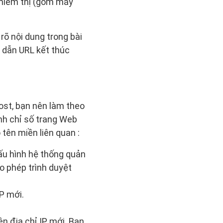
khiếm thị (gồm máy
rõ nội dung trong bài
 dẫn URL kết thúc
host, bạn nên làm theo
h chỉ số trang Web
tên miền liên quan :
ấu hình hệ thống quản
ho phép trình duyệt
P mới.
n địa chỉ IP mới. Bạn