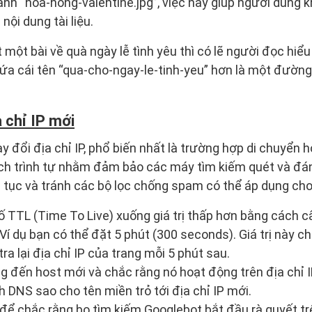
ành “hoa-hong-valentine.jpg”, việc này giúp người dùng 
nội dung tài liệu.
một bài về quà ngày lễ tình yêu thì có lẽ người đọc hiểu 
ứa cái tên “qua-cho-ngay-le-tinh-yeu” hơn là một đường
a chỉ IP mới
y đổi địa chỉ IP, phổ biến nhất là trường hợp di chuyển 
h trình tự nhằm đảm bảo các máy tìm kiếm quét và đán
 tục và tránh các bộ lọc chống spam có thể áp dụng cho 
 TTL (Time To Live) xuống giá trị thấp hơn bằng cách c
Ví dụ bạn có thể đặt 5 phút (300 seconds). Giá trị này c
ra lại địa chỉ IP của trang mỗi 5 phút sau.
g đến host mới và chắc rằng nó hoạt động trên địa chỉ I
h DNS sao cho tên miền trỏ tới địa chỉ IP mới.
 để chắc rằng bọ tìm kiếm Googlebot bắt đầu rà quyết trê