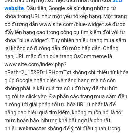
URL đáp ứng một số mục đích nhất định của
SEO
website
. Đầu tiên, Google sẽ sử dụng những từ
khóa trong URL như một yếu tố xếp hạng. Một trang
có đường dẫn www.site.com/blue-widget sẽ được
đẩy lên hạng cao trong công cụ tìm kiếm đối với từ
khóa “blue widget”. Tuy nhiên nhiều trang mua sắm
lại không có đường dẫn đủ mức hấp dẫn. Chẳng
hạn, URL mặc định của trang OsCommerce là
www.site.com/index.php?
cPath=2_15&RD=LPHomTxt không chỉ thiếu từ khóa
giúp Google nhận diện và nâng hạng mà nó còn
không phải là kết quả tra cứu đủ hay để thu hút
người ta click vào. Đa phần các trang mua sắm đều
hướng tới giải pháp tối ưu hóa URL ít nhất là để
nâng cao hiệu quả tìm kiếm, không muốn nói là tới
mức hoàn hảo. Nhưng khá bất ngờ là còn rất
nhiều
webmaster
không để ý tới điều quan trọng