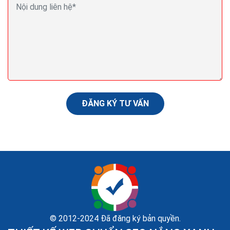
Seo (search engine optimization) là gì? Seo là gì
trong Marketing?
Nội dung là yếu tố quyết định. Có lẽ bạn đã nghe điều
này hàng trăm lần rồi khi tìm hiểu về mối quan hệ giữa
nội dung và SEO. Tạo dựng được nguồn...
ĐĂNG KÝ TƯ VẤN
© 2012-2024 Đã đăng ký bản quyền.