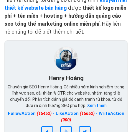
thiết kế website bán hàng
được
thiết kế logo miễn
phí + tên miền + hosting + hướng dẫn quảng cáo
seo tổng thể marketing online miễn phí
. Hãy liên
hệ chúng tôi để biết thêm chi tiết.
Henry Hoàng
Chuyên gia SEO Henry Hoàng. Có nhiều năm kinh nghiệm trong
lĩnh vực seo, cải thiện % CTR cho website, nhằm tăng tỉ lệ
chuyển đổi. Phân tích đánh giá độ cạnh tranh từ khóa, từ đó
đưa ra định hướng SEO phù hợp.
Xem thêm
FollowAction
(15452)
-
LikeAction
(15652)
-
WriteAction
(900)