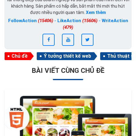
khách hàng. Sản phẩm có hấp dẫn, bắt mắt thì mới thu hút
được nhiều người quan tâm.
Xem thêm
FollowAction
(15406)
-
LikeAction
(15606)
-
WriteAction
(479)
Chủ đề
Ý tưởng thiết kế web
Thủ thuật s
BÀI VIẾT CÙNG CHỦ ĐỀ