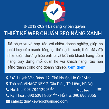
© 2012-2024 Đã đăng ký bản quyền.
THIẾT KẾ WEB CHUẨN SEO NẮNG XANH
Đã phục vụ và hợp tác với nhiều doanh nghiệp, giúp họ
phát huy sức mạnh, tăng lợi thế cạnh tranh, thúc đẩy độ
Xây dựng cấu trúc website chuẩn seo để seo web
nhận diện thương hiệu online, và kết nối khách hàng tiềm
hiệu quả
năng, xây dựng mối quan hệ với khách hàng, tạo nền
Ngày 7/3/2017 Google đã cập nhật thuật toán mới
tảng thành công cho doanh nghiệp.
Xem thêm
nhất Fead. Nó đã khiến một số trang web bị giảm lưu
lượng truy cập tự nhiên từ 50-90% trong khi đó...
243 Huỳnh Văn Bánh, 12, Phú Nhuận,
Hồ Chí Minh
Toà nhà VINACONEX 7, Cầu Diễn, Từ Liêm,
Hà Nội
zalo
Hotline:
093.784.1299
Mục lục
zalo
zalo
Kỹ Thuật:
090.6391.805
- Hỗ trợ:
090.696.7056
sales@thietkewebchuanseo.com