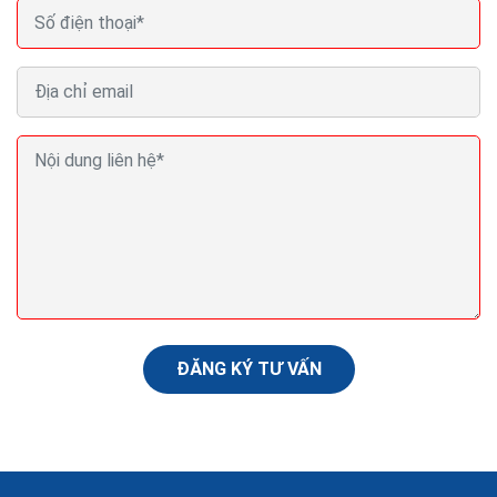
Cách tìm công ty thiết kế web chuẩn seo có dịch vụ
seo web quảng cáo
Bao gồm 5 điều sau bạn phải bảo đảm xem xét về các
yếu tố như: số năm kinh doanh website, tư vấn cụ thể
rõ ràng, website phải có đủ tính tăng chuẩn SEO, tương
tích nhiều thiết bị và tốc độ cao.
ĐĂNG KÝ TƯ VẤN