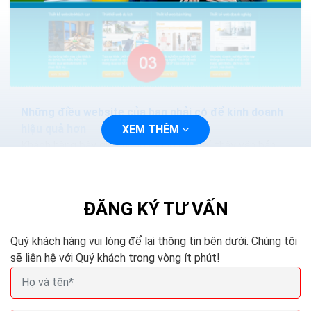
Những điều website của bạn phải có để kinh doanh
hiệu quả hơn
XEM THÊM
Khách hàng bây giờ không mong đợi chỉ thấy văn bản
trên một trang web. Các trang web nên có Flash và
HTML5 để các phương tiện truyền thông có thể được
xem...
ĐĂNG KÝ TƯ VẤN
Quý khách hàng vui lòng để lại thông tin bên dưới. Chúng tôi
sẽ liên hệ với Quý khách trong vòng ít phút!