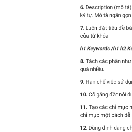
6.
Description (mô tả)
ký tự. Mô tả ngắn gọn 
7.
Luôn đặt tiêu đề bài
của từ khóa.
h1 Keywords /h1 h2 K
8.
Tách các phần như s
quá nhiều.
9.
Hạn chế việc sử dụng
10.
Cố gắng đặt nội du
11.
Tạo các chỉ mục h
chỉ mục một cách dễ 
12.
Dùng định dạng chữ