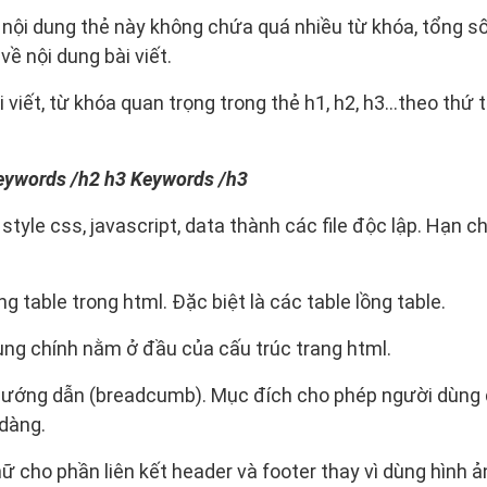
 nội dung thẻ này không chứa quá nhiều từ khóa, tổng s
về nội dung bài viết.
 viết, từ khóa quan trọng trong thẻ h1, h2, h3…theo thứ 
eywords /h2 h3 Keywords /h3
tyle css, javascript, data thành các file độc lập. Hạn c
 table trong html. Đặc biệt là các table lồng table.
ng chính nằm ở đầu của cấu trúc trang html.
ướng dẫn (breadcumb). Mục đích cho phép người dùng d
dàng.
 cho phần liên kết header và footer thay vì dùng hình ả