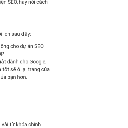
iện SEO, hay nói cách
i ích sau đây:
công cho dự án SEO
OP.
ật dành cho Google,
tốt sẽ ở lại trang của
của bạn hơn.
 vài từ khóa chính