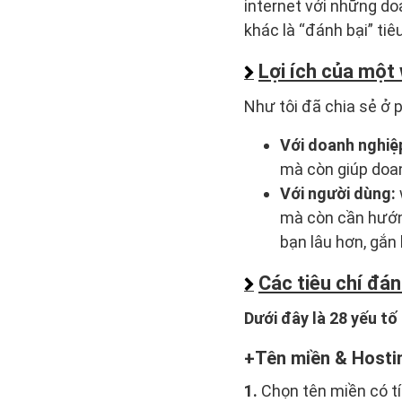
internet với những do
khác là “đánh bại” ti
Lợi ích của một
Như tôi đã chia sẻ ở 
Với doanh nghiệ
mà còn giúp doanh
Với người dùng:
mà còn cần hướng
bạn lâu hơn, gắn
Các tiêu chí đá
Dưới đây là 28 yếu t
Tên miền & Hosti
1.
Chọn tên miền có tí