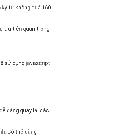
ố ký tự không quá 160
tự ưu tiên quan trọng
hế sử dụng javascript
ễ dàng quay lại các
nh. Có thể dùng