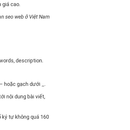
 giá cao.
n seo web ở Việt Nam
ywords, description.
 – hoặc gạch dưới _.
i nội dung bài viết,
ố ký tự không quá 160