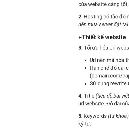
của website càng tốt,
2.
Hosting có tấc độ n
nên mua server đặt tại
Thiết kế website
3.
Tối ưu hóa Url webs
Url nên mã hóa th
Hạn chế độ dài củ
(domain.com/ca
Sử dụng rewrite u
4.
Title
(tiêu đề bài viế
url website. Độ dài củ
5.
Keywords
(từ khóa)
ký tự.