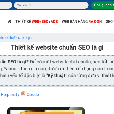
Gọi lại cho 
THIẾT KẾ
WEB+SEO+ADS
WEB BÁN HÀNG
RA ĐƠN
SEO
ebsite chuẩn SEO là gì
Thiết kế website chuẩn SEO là gì
uẩn SEO là gì?
Để có một website đạt chuẩn, seo tốt l
g, Yahoo.. đánh giá cao, được ưu tiên xếp hạng cao tron
hiều yếu tố đặc biệt là
"Kỹ thuật"
của từng đơn vị thiết 
Perplexity
Claude