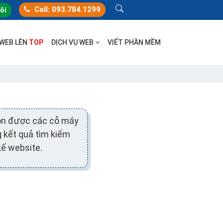
Call: 093.784.1299
tôi
 WEB LÊN
TOP
DỊCH VỤ WEB
VIẾT PHẦN MỀM
uôn được các cỗ máy
g kết quả tìm kiếm
kế website.