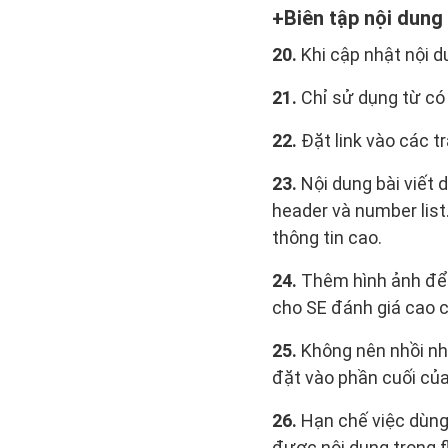
Biên tập nội dung
20.
Khi cập nhật nội du
21.
Chỉ sử dụng từ có 
22.
Đặt link vào các tr
23.
Nội dung bài viết 
header và number list.
thông tin cao.
24.
Thêm hình ảnh để n
cho SE đánh giá cao c
25.
Không nên nhồi nh
đặt vào phần cuối của 
26.
Hạn chế việc dùng 
được nội dung trong f