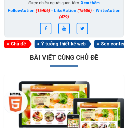
được nhiều người quan tâm.
Xem thêm
FollowAction
(15406)
-
LikeAction
(15606)
-
WriteAction
(479)
Chủ đề
Ý tưởng thiết kế web
Seo content
BÀI VIẾT CÙNG CHỦ ĐỀ