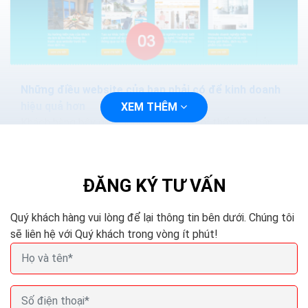
Những điều website của bạn phải có để kinh doanh
hiệu quả hơn
XEM THÊM
Khách hàng bây giờ không mong đợi chỉ thấy văn bản
trên một trang web. Các trang web nên có Flash và
HTML5 để các phương tiện truyền thông có thể được
xem...
ĐĂNG KÝ TƯ VẤN
Quý khách hàng vui lòng để lại thông tin bên dưới. Chúng tôi
sẽ liên hệ với Quý khách trong vòng ít phút!