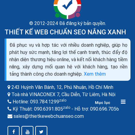
© 2012-2024 Đã đăng ký bản quyền.
THIẾT KẾ WEB CHUẨN SEO NẮNG XANH
Đã phục vụ và hợp tác với nhiều doanh nghiệp, giúp họ
phát huy sức mạnh, tăng lợi thế cạnh tranh, thúc đẩy độ
Cấu trúc website chuẩn SEO 2024 cấu trúc website
nhận diện thương hiệu online, và kết nối khách hàng tiềm
bao gồm những gì
năng, xây dựng mối quan hệ với khách hàng, tạo nền
SEO là tối ưu hóa công cụ tìm kiếm. Cấu trúc website
tảng thành công cho doanh nghiệp.
Xem thêm
chuẩn SEO là cấu trúc website chuẩn tối ưu hóa công
cụ tìm kiếm. Nói cách khác là website thân thiện với...
243 Huỳnh Văn Bánh, 12, Phú Nhuận,
Hồ Chí Minh
Toà nhà VINACONEX 7, Cầu Diễn, Từ Liêm,
Hà Nội
zalo
Hotline:
093.784.1299
Mục lục
zalo
zalo
Kỹ Thuật:
090.6391.805
- Hỗ trợ:
090.696.7056
sales@thietkewebchuanseo.com