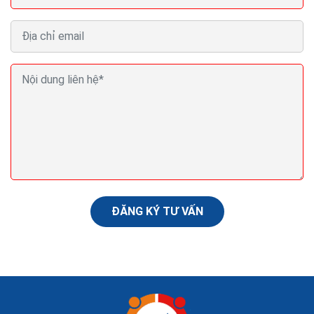
Cách tìm công ty thiết kế web chuẩn seo có dịch vụ
seo web quảng cáo
Bao gồm 5 điều sau bạn phải bảo đảm xem xét về các
yếu tố như: số năm kinh doanh website, tư vấn cụ thể
rõ ràng, website phải có đủ tính tăng chuẩn SEO, tương
tích nhiều thiết bị và tốc độ cao.
ĐĂNG KÝ TƯ VẤN