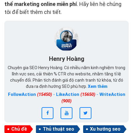
thể marketing online miễn phí
. Hãy liên hệ chúng
tôi để biết thêm chi tiết.
Henry Hoàng
Chuyên gia SEO Henry Hoàng. Có nhiều năm kinh nghiệm trong
lĩnh vực seo, cải thiện % CTR cho website, nhằm tăng tỉ lệ
chuyển đổi. Phân tích đánh giá độ cạnh tranh từ khóa, từ đó
đưa ra định hướng SEO phù hợp.
Xem thêm
FollowAction
(15450)
-
LikeAction
(15650)
-
WriteAction
(900)
Chủ đề
Thủ thuật seo
Xu hướng seo