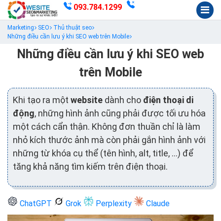
093.784.1299
Marketing
SEO
Thủ thuật seo
Những điều cần lưu ý khi SEO web trên Mobile
Những điều cần lưu ý khi SEO web
trên Mobile
Khi tạo ra một
website
dành cho
điện thoại di
động
, những hình ảnh cũng phải được tối ưu hóa
một cách cẩn thận. Không đơn thuần chỉ là làm
nhỏ kích thước ảnh mà còn phải gắn hình ảnh với
những từ khóa cụ thể (tên hình, alt, title, …) để
tăng khả năng tìm kiếm trên điện thoại.
ChatGPT
Grok
Perplexity
Claude