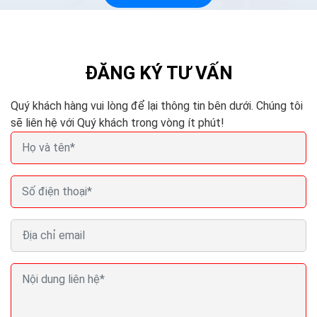
Bí quyết SEO Youtube Cách đưa video trên Youtube
lên top
Cách seo youtube rất đơn giản, bạn chỉ cần làm theo
ĐĂNG KÝ TƯ VẤN
hướng dẫn là thành công? Việc đưa video lên top là
một chuyện, quan trọng nhất vẫn phải là nội dung...
Quý khách hàng vui lòng để lại thông tin bên dưới. Chúng tôi
sẽ liên hệ với Quý khách trong vòng ít phút!