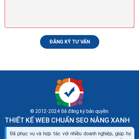
Các tiêu chí của Google để xếp hạng một web 200
tiêu chí của Google
Thuật toán tìm kiếm của Google ngày càng phức tạp
và thông minh hơn. Các phương pháp nhồi nhét từ khóa.
ĐĂNG KÝ TƯ VẤN
Hoặc mua lại các nội dung sẽ làm mất hiệu quả...
© 2012-2024 Đã đăng ký bản quyền.
THIẾT KẾ WEB CHUẨN SEO NẮNG XANH
Đã phục vụ và hợp tác với nhiều doanh nghiệp, giúp họ