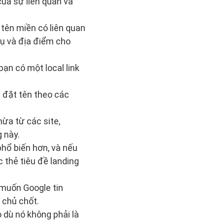
của sự liên quan và
 tên miền có liên quan
 vụ và địa điểm cho
ạn có một local link
 đặt tên theo các
ừa từ các site,
g này.
phổ biến hơn, và nếu
 thẻ tiêu đề landing
 muốn Google tin
 chủ chốt.
 dù nó không phải là