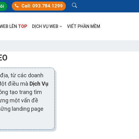
Call: 093.784.1299
tôi
 WEB LÊN
TOP
DỊCH VỤ WEB
VIẾT PHẦN MỀM
EO
địa, từ các doanh
 Một điều mà
Dịch Vụ
ông tạo trang tìm
hưng một vấn đề
hững landing page