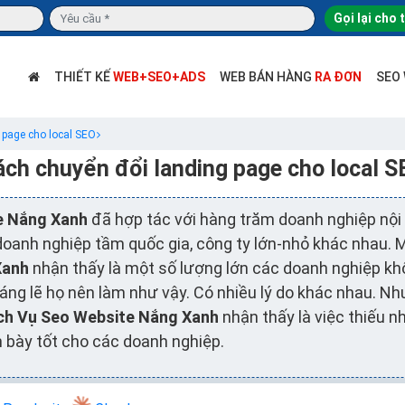
Gọi lại cho 
THIẾT KẾ
WEB+SEO+ADS
WEB BÁN HÀNG
RA ĐƠN
SEO
 page cho local SEO
ách chuyển đổi landing page cho local S
e Nắng Xanh
đã hợp tác với hàng trăm doanh nghiệp nội 
doanh nghiệp tầm quốc gia, công ty lớn-nhỏ khác nhau.
Xanh
nhận thấy là một số lượng lớn các doanh nghiệp kh
áng lẽ họ nên làm như vậy. Có nhiều lý do khác nhau. N
ch Vụ Seo Website Nắng Xanh
nhận thấy là việc thiếu n
nh bày tốt cho các doanh nghiệp.