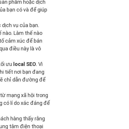
a sản phẩm hoặc dịch
của bạn có và để giúp
 dịch vụ của bạn.
ế nào. Làm thế nào
u tố cảm xúc để bán
qua điều này là vô
tối ưu
local SEO
. Vì
i tiết nơi bạn đang
 sẽ chỉ dẫn đường để
 từ mạng xã hội trong
 có lí do xác đáng để
hách hàng thấy rằng
ung tâm điện thoại