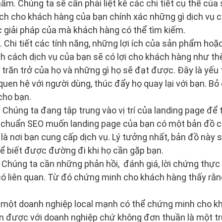
ẩm. Chúng ta sẽ cần phải liệt kê các chi tiết cụ thể củ
thích cho khách hàng của bạn chính xác những gì dịch vụ 
c giải pháp của mà khách hàng có thể tìm kiếm.
 Chi tiết các tính năng, những lợi ích của sản phẩm hoặc
ch cách dịch vụ của bạn sẽ có lợi cho khách hàng như th
t trăn trở của họ và những gì họ sẽ đạt được. Đây là yế
uen hệ với người dùng, thúc đẩy họ quay lại với bạn. Bỏ 
cho bạn.
 Chúng ta đang tập trung vào vị trí của landing page để 
b chuẩn SEO muốn landing page của bạn có một bản đồ ch
t là nơi bạn cung cấp dịch vụ. Lý tưởng nhất, bản đồ này
ể biết được đường đi khi họ cần gặp bạn.
 Chúng ta cần những phản hồi, đánh giá, lời chứng thực
ó liên quan. Từ đó chứng minh cho khách hàng thấy rằng
: một doanh nghiệp local mạnh có thể chứng minh cho k
ận được với doanh nghiệp chứ không đơn thuần là một tr