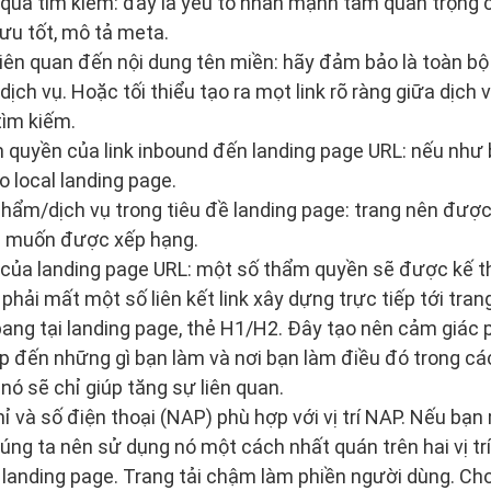
ết quả tìm kiếm: đây là yếu tố nhấn mạnh tầm quan trọng 
 ưu tốt, mô tả meta.
liên quan đến nội dung tên miền: hãy đảm bảo là toàn bộ
ịch vụ. Hoặc tối thiểu tạo ra mọt link rõ ràng giữa dịch
tìm kiếm.
quyền của link inbound đến landing page URL: nếu như b
o local landing page.
hẩm/dịch vụ trong tiêu đề landing page: trang nên được
n muốn được xếp hạng.
của landing page URL: một số thẩm quyền sẽ được kế th
hải mất một số liên kết link xây dựng trực tiếp tới tran
bang tại landing page, thẻ H1/H2. Đây tạo nên cảm giác 
p đến những gì bạn làm và nơi bạn làm điều đó trong các
nó sẽ chỉ giúp tăng sự liên quan.
ỉ và số điện thoại (NAP) phù hợp với vị trí NAP. Nếu bạn
úng ta nên sử dụng nó một cách nhất quán trên hai vị trí
a landing page. Trang tải chậm làm phiền người dùng. Cho