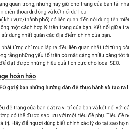
ạng quan trọng, nhưng hãy giữ cho trang của bạn tải nh
n điện thoại di động và kết nối dữ liệu.
( khu vực/thành phố) có liên quan đến nội dung tên miền
ộng một cách hợp lý trên trang của bạn. Kết nối giữa tra
c sử dụng nhất quán các địa điểm chính của bạn.
g phải từng chỉ mục lập ra đều liên quan nhất tới từng c
 rằng những yếu tố trên có mặt càng nhiều càng tốt tr
để đạt được những hiệu quả tích cực cho local SEO.
age hoàn hảo
EO gợi ý bạn những hướng dẫn để thực hành và tạo ra 
êu đề trang của bạn đặt ra vị trí của bạn và kết nối với 
ường có thể được sao lưu với một tiêu đề phụ. Tiêu đề n
á trị. Hãy để người dùng biết chính xác lý do tại sao họ 