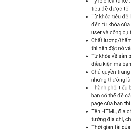
Tỷ lệ click từ k
tiêu đề được tối
Từ khóa tiêu đề 
đến từ khóa của d
user và công cụ 
Chất lượng/thẩm 
thì nên đặt nó và
Từ khóa về sản p
điều kiện mà bạ
Chủ quyền trang 
nhưng thường là p
Thành phố, tiểu 
bạn có thể đề cậ
page của bạn thì 
Tên HTML, địa ch
tưởng địa chỉ, ch
Thời gian tải củ