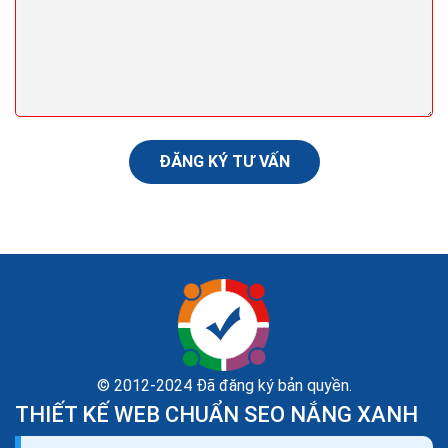
Mẫu landing page sự kiện đăng ký chuyển đổi cáo
hiệu quả 100%
Thiết kế landing page sự kiện là lựa chọn hàng đầu cho
để quảng bá sự kiện sắp tới và tăng chuyển đổi (bán
ĐĂNG KÝ TƯ VẤN
vé) hoặc thu hút nhiều người tham gia....
© 2012-2024 Đã đăng ký bản quyền.
THIẾT KẾ WEB CHUẨN SEO NẮNG XANH