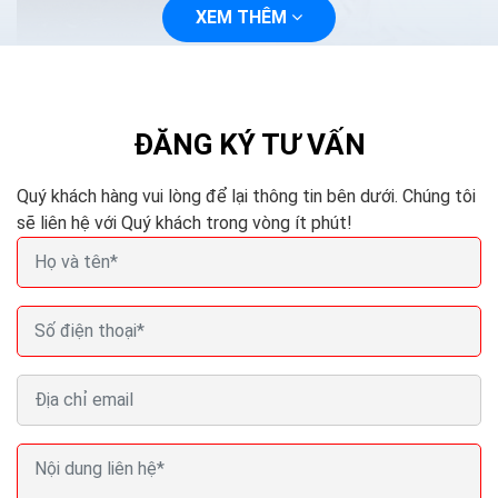
XEM THÊM
Mẫu landing page chụp ảnh cưới studio quảng cáo
seo ra đơn 100%
Mẫu landing page chụp ảnh cưới Studio phù hợp với nhu
ĐĂNG KÝ TƯ VẤN
cầu xây dựng website giới thiệu dịch vụ Studio, chụp
ảnh cưới và tất các các dịch vụ liên quan...
Quý khách hàng vui lòng để lại thông tin bên dưới. Chúng tôi
sẽ liên hệ với Quý khách trong vòng ít phút!