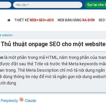
Gọi lại cho 
THIẾT KẾ
WEB+SEO+ADS
WEB BÁN HÀNG
RA ĐƠN
SEO
t website
Thủ thuật onpage SEO cho một website
on
là một phần trong mã HTML, nằm trong phần của tra
ược đặt sau thẻ Title và trước thẻ Meta keywords mặc 
n trọng. Thẻ Meta Description chỉ mô tả nội dung ngắn
 dùng thông tin này để mô tả ngắn gọn nội dung website
ười dùng
Perplexity
Claude