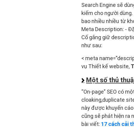
Search Engine sẽ dùng
kiếm cho người dùng. M
bao nhiều nhiều từ kh
Meta Description: - Đ
Cố gắng giữ descripti
như sau:
< meta name=”descrip
vụ Thiết kế website,
T
Một số thủ thuậ
“On-page” SEO có một 
cloaking,duplicate si
này được khuyến cáo 
cũng sẽ phát hiện ra 
bài viết:
17 cách cải t