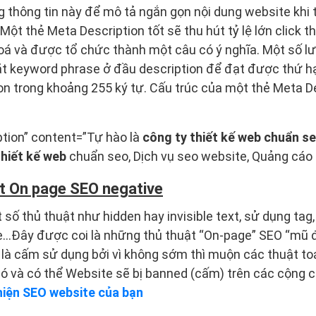
 thông tin này để mô tả ngắn gọn nội dung website khi t
ột thẻ Meta Description tốt sẽ thu hút tỷ lệ lớn click th
oá và được tổ chức thành một câu có ý nghĩa. Một số lưu
ặt keyword phrase ở đầu description để đạt được thứ hạ
on trong khoảng 255 ký tự. Cấu trúc của một thẻ Meta D
tion” content=”Tự hào là
công ty thiết kế web chuẩn s
hiết kế web
chuẩn seo, Dịch vụ seo website, Quảng cáo
t On page SEO negative
số thủ thuật như hidden hay invisible text, sử dụng tag,
te…Đây được coi là những thủ thuật “On-page” SEO “mũ 
là cấm sử dụng bởi vì không sớm thì muộn các thuật to
nó và có thể Website sẽ bị banned (cấm) trên các cộng
hiện SEO website của bạn