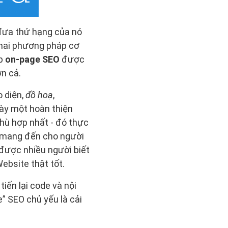
đưa thứ hạng của nó
 hai phương pháp cơ
áp
o­n-page SEO
được
n cả.
o diện,
đồ hoạ
,
ày một hoàn thiện
hù hợp nhất - đó thực
ể mang đến cho người
 được nhiều người biết
ebsite thật tốt.
iến lại code và nội
” SEO chủ yếu là cải