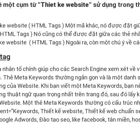
về một cụm từ
“
Thiet ke website
”
sử dụng trong t
 ke website ( HTML Tags ) Một mã khác, nó được đặt giữ
 ( HTML Tags ) Nó cũng có thể được đặt giữa các thẻ n
ke website ( HTML Tags ) Ngoài ra, còn một chú ý về cá
tag
nhân tố chính giúp cho các Search Engine xem xét về vị
uả. Thẻ Meta Keywords thường ngắn gọn và là một danh s
ng của Website. Khi bạn viết một Meta Keywords, bạn nê
ững thuật ngữ quan trọng nhất trên trang đó, sau đó lấy
g Website. Một thẻ Meta Keywords thường có cấu trúc n
nt=”Keywords, Thiết kế website, Thiết kế web chuẩn se
ogle Adwords, Đào tạo seo, like facebook, tân miền, host