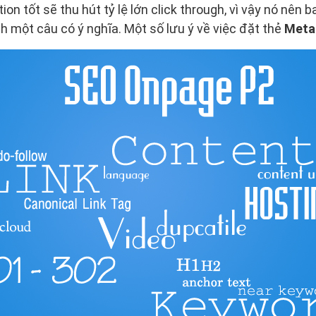
on tốt sẽ thu hút tỷ lệ lớn click through, vì vậy nó nên 
 một câu có ý nghĩa. Một số lưu ý về việc đặt thẻ
Meta 