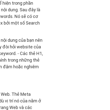
ể hiện trong phần
nội dung. Sau đây là
ywords. Nó sẽ có cơ
ex bởi một số Search
ế nội dung của bạn nên
y đòi hỏi website của
 keyword. - Các thẻ H1,
hính trong những thẻ
n in đậm hoặc nghiêm
g Web. Thẻ Meta
ù vị trí nó của nằm ở
trang Web và các