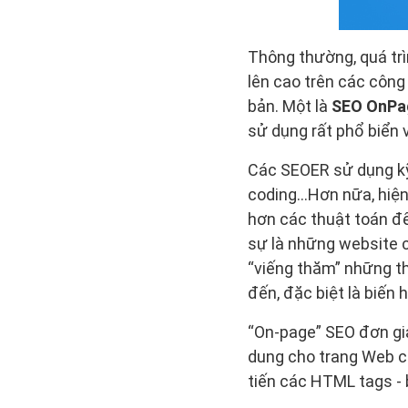
Thông thường, quá tr
lên cao trên các côn
bản. Một là
SEO OnPa
sử dụng rất phổ biển 
Các SEOER sử dụng kỹ 
coding…Hơn nữa, hiện
hơn các thuật toán để
sự là những website 
“viếng thăm” những th
đến, đặc biệt là biến
“On-page” SEO đơn giả
dung cho trang Web 
tiến các HTML tags - b