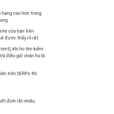
p hạng cao hơn trong
dung.
ite của bạn trên
sẽ được thấy rõ rệt.
tent), khi họ tìm kiếm
Và điều giữ chân họ là
iên trên SERPs thì
yết định rất nhiều