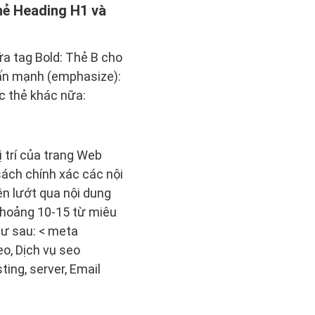
hẻ Heading H1 và
a tag Bold: Thẻ B cho
hấn mạnh (emphasize):
c thẻ khác nữa:
 trí của trang Web
ách chính xác các nội
n lướt qua nội dung
 khoảng 10-15 từ miêu
hư sau: < meta
o, Dịch vụ seo
ing, server, Email