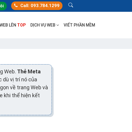
Call: 093.784.1299
tôi
 WEB LÊN
TOP
DỊCH VỤ WEB
VIẾT PHẦN MỀM
ng Web.
Thẻ Meta
dù vị trí nó của
 gọn về trang Web và
 khi thể hiện kết