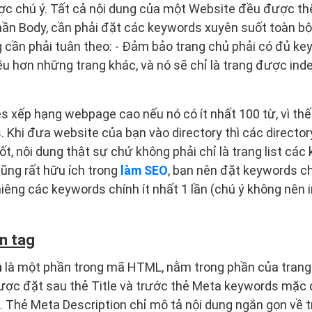
ợc chú ý. Tất cả nội dung của một Website đều được th
hần Body, cần phải đặt các keywords xuyên suốt toàn bộ 
 cần phải tuân theo: - Đảm bảo trang chủ phải có đủ ke
u hơn những trang khác, và nó sẽ chỉ là trang được ind
s xếp hạng webpage cao nếu nó có ít nhất 100 từ, vì th
. Khi đưa website của bạn vào directory thì các director
ốt, nội dung thật sự chứ không phải chỉ là trang list các
ũng rất hữu ích trong
làm SEO
, bạn nên đặt keywords c
ghiêng các keywords chính ít nhất 1 lần (chú ý không nê
n tag
n
là một phần trong mã HTML, nằm trong phần của tran
ợc đặt sau thẻ Title và trước thẻ Meta keywords mặc d
. Thẻ Meta Description chỉ mô tả nội dung ngắn gọn về 