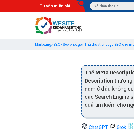
Tư vấn miễn phí
Marketing
SEO
Seo onpage
Thủ thuật onpage SEO cho mộ
Thẻ Meta Descripti
Description
thường đ
nằm ở đâu không qua
các Search Engine sẽ
quả tìm kiếm cho ng
ChatGPT
Grok