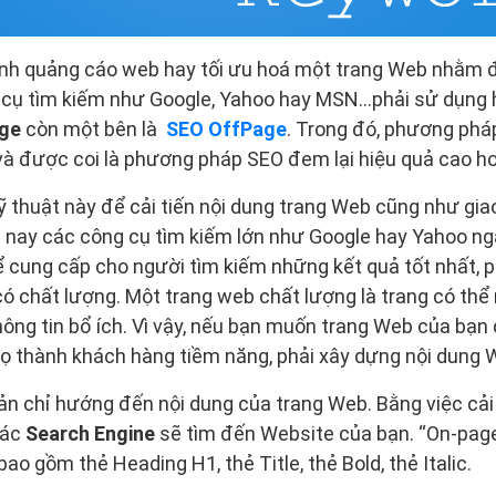
ình quảng cáo web hay tối ưu hoá một trang Web nhằm 
g cụ tìm kiếm như Google, Yahoo hay MSN…phải sử dụng
ge
còn một bên là
SEO OffPage
. Trong đó, phương ph
và được coi là phương pháp SEO đem lại hiệu quả cao hơ
thuật này để cải tiến nội dung trang Web cũng như gia
 nay các công cụ tìm kiếm lớn như Google hay Yahoo ng
 cung cấp cho người tìm kiếm những kết quả tốt nhất, p
có chất lượng. Một trang web chất lượng là trang có th
ông tin bổ ích. Vì vậy, nếu bạn muốn trang Web của bạn
 họ thành khách hàng tiềm năng, phải xây dựng nội dung W
n chỉ hướng đến nội dung của trang Web. Bằng việc cải t
các
Search Engine
sẽ tìm đến Website của bạn. “On-page
ao gồm thẻ Heading H1, thẻ Title, thẻ Bold, thẻ Italic.