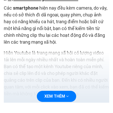
Các
smartphone
hiện nay đều kèm camera, do vậy,
nếu có sở thích đi dã ngoại, quay phim, chụp ảnh
hay có năng khiếu ca hát, trang điểm hoặc bất cứ
một khả năng gì nổi bật, bạn có thể kiếm tiền từ
chính những clip thu lại các hoạt động đó và đăng
lên các trang mạng xã hội.
Hiện Youtube là trang mạng xã hội có lượng video
tải lên mỗi ngày nhiều nhất và hoàn toàn miễn phí.
Bạn có thể tạo một kênh Youtube riêng của mình,
chia sẻ clip lên đó và cho phép người khác đặt
quảng cáo trên clip của bạn. Đến khi có nhiều người
quan tâm, với mỗi click vào xem, bạn đã có thể kiếm
tiền mà không tốn một đồng vốn nào.
XEM THÊM