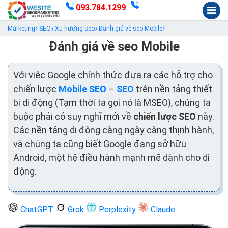
093.784.1299
Marketing
SEO
Xu hướng seo
Đánh giá về seo Mobile
Đánh giá về seo Mobile
Với việc Google chính thức đưa ra các hỗ trợ cho
chiến lược
Mobile SEO
–
SEO
trên nền tảng thiết
bị di động (Tạm thời ta gọi nó là MSEO), chúng ta
buộc phải có suy nghĩ mới về
chiến lược SEO
này.
Các nền tảng di động càng ngày càng thịnh hành,
và chúng ta cũng biết Google đang sở hữu
Android, một hệ điều hành mạnh mẽ dành cho di
động.
ChatGPT
Grok
Perplexity
Claude