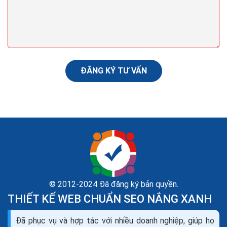
Nội dung là yếu tố quyết định. Có lẽ bạn đã nghe điều
này hàng trăm lần rồi khi tìm hiểu về mối quan hệ giữa
nội dung và SEO. Tạo dựng được nguồn...
ĐĂNG KÝ TƯ VẤN
© 2012-2024 Đã đăng ký bản quyền.
THIẾT KẾ WEB CHUẨN SEO NẮNG XANH
Dịch vụ seo là gì? Tìm hiểu về dịch vụ seo web và
Đã phục vụ và hợp tác với nhiều doanh nghiệp, giúp họ
các công ty seo