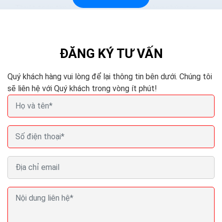
Thuật toán tìm kiếm của Google ngày càng phức tạp
và thông minh hơn. Các phương pháp nhồi nhét từ khóa.
Hoặc mua lại các nội dung sẽ làm mất hiệu quả...
ĐĂNG KÝ TƯ VẤN
Quý khách hàng vui lòng để lại thông tin bên dưới. Chúng tôi
sẽ liên hệ với Quý khách trong vòng ít phút!
Seo (search engine optimization) là gì? Seo là gì
trong Marketing?