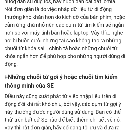
huog dan su dug Ios, hay huon dan cai dat jomla…
Nói đơn giản là do việc nhập dữ liệu từ di động
thường khó khăn hơn do kích cỡ của bàn phím, hoặc
cảm ứng khá nhỏ nên các cụm từ tìm kiếm sẽ ngắn
hơn so với máy tình bàn hoặc laptop. Vậy thì… nghe
hơi bị buồn cười nhưng tại sao không tạo ra những
chuối từ khóa sai… chính tả hoặc những chuỗi từ
khóa ngắn hơn để phù hợp cho những người dùng di
động.
Những chuỗi từ gợi ý hoặc chuỗi tìm kiếm
thông minh của SE
Điều này cũng xuất phát từ việc nhập liệu trên di
động đôi khi rất khó chịu, bởi vậy, các cụm từ gợi ý
này thường được người dùng sử dụng. Bạn có thể
thử trên bất cứ SE nào để biết thêm chi tiết về nó.
Vậy thì: rất đơn giản, hãy cố gắng tối ưu và đưa ra