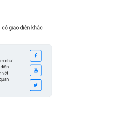
i có giao diện khác
ẩm như:
 diện.
n với
 quan