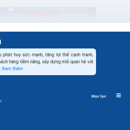
H
ọ phát huy sức mạnh, tăng lợi thế cạnh tranh,
khách hàng tiềm năng, xây dựng mối quan hệ với
.
Xem thêm
Thiết kế web bán máy lạnh điều hòa
Marketing+Seo+Quảng cáo ra đơn
Mục lục
Như các bạn thấy điện tử điện lạnh hiện được
o
coi là ngành công nghiệp mũi nhọn trong cơ
cấu kinh tế của nước ta. Để thúc đẩy kinh
doanh những mặt...