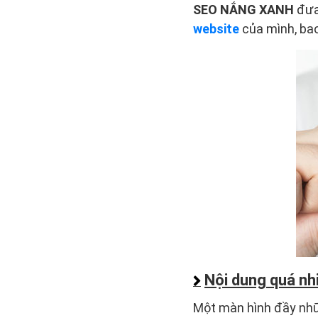
SEO NẮNG XANH
đưa
website
của mình, ba
Nội dung quá nh
Một màn hình đầy nhữ