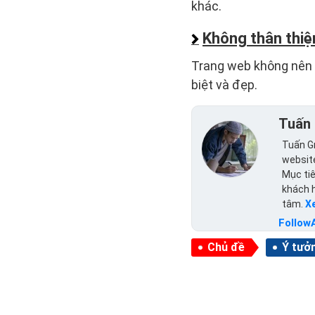
khác.
Không thân thiện
Trang web không nên c
biệt và đẹp.
Tuấn 
Tuấn Gr
website
Mục tiê
khách 
tâm.
X
Follow
Chủ đề
Ý tưởn