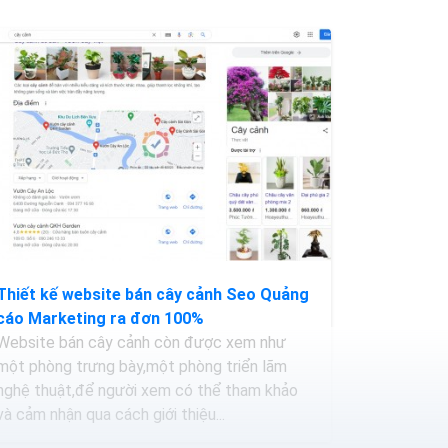
Thiết kế website bán cây cảnh Seo Quảng
cáo Marketing ra đơn 100%
Website bán cây cảnh còn được xem như
một phòng trưng bày,một phòng triển lãm
nghệ thuật,để người xem có thể tham khảo
và cảm nhận qua cách giới thiệu...