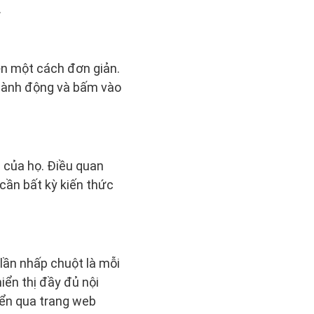
.
ện một cách đơn giản.
 hành động và bấm vào
b của họ. Điều quan
n bất kỳ kiến ​​thức
lần nhấp chuột là mỗi
iển thị đầy đủ nội
yển qua trang web