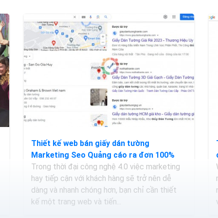
Thiết kế web bán giấy dán tường
Marketing Seo Quảng cáo ra đơn 100%
Trong thời đại công nghệ 4.0 việc marketing
hay tiếp cận với khách hàng sẽ trở nên dễ
dàng và nhanh chóng hơn, bạn chỉ cần thiết
kế một trang web và tiến...