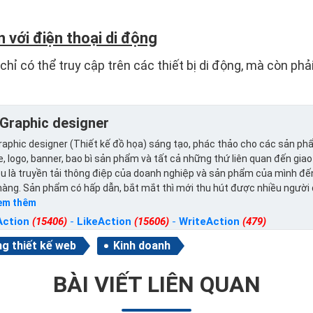
 với điện thoại di động
hỉ có thể truy cập trên các thiết bị di động, mà còn phả
Graphic designer
aphic designer (Thiết kế đồ họa) sáng tạo, phác thảo cho các sản ph
, logo, banner, bao bì sản phẩm và tất cả những thứ liên quan đến giao
u là truyền tải thông điệp của doanh nghiệp và sản phẩm của mình đế
hàng. Sản phẩm có hấp dẫn, bắt mắt thì mới thu hút được nhiều người
em thêm
Action
(15406)
-
LikeAction
(15606)
-
WriteAction
(479)
g thiết kế web
Kinh doanh
BÀI VIẾT LIÊN QUAN