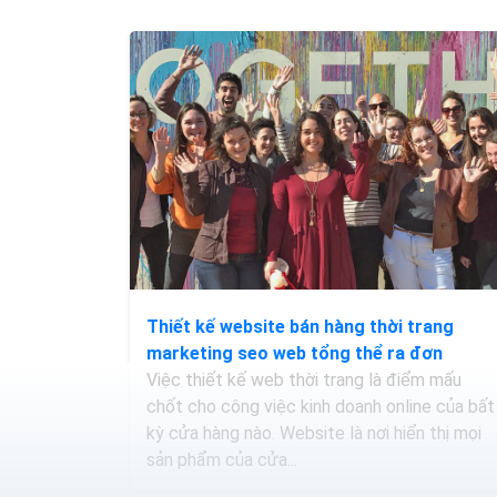
Thiết kế website bán hàng thời trang
marketing seo web tổng thể ra đơn
Việc thiết kế web thời trang là điểm mấu
chốt cho công việc kinh doanh online của bất
kỳ cửa hàng nào. Website là nơi hiển thị mọi
sản phẩm của cửa...