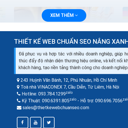
XEM THÊM
THIẾT KẾ WEB CHUẨN SEO NẮNG XAN
Đã phục vụ và hợp tác với nhiều doanh nghiệp, giúp h
thúc đẩy độ nhận diện thương hiệu online, và kết nối 
khách hàng, tạo nền tảng thành công cho doanh nghiệp
243 Huỳnh Văn Bánh, 12, Phú Nhuận,
Hồ Chí Minh
Thiết kế website shop bán đồ thú cưng
Toà nhà VINACONEX 7, Cầu Diễn, Từ Liêm,
Hà Nội
seo quảng cáo ra đơn 100%
zalo
Hotline:
093.784.1299
Một website chính là cách quảng bá phù hợp
zalo
zal
Kỹ Thuật:
090.6391.805
- Hỗ trợ:
090.696.7056
nhất trong thời đại công nghệ. Nó hướng trực
sales@thietkewebchuanseo.com
diện đến đối tượng khách hàng mục tiêu của
bạn: những bạn...