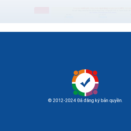
Thiết kế website bán máy đếm tiền seo
quảng cáo marketing ra đơn 100%
Bạn đang cần tìm hiểu về thiết kế web bán
© 2012-2024 Đã đăng ký bản quyền.
máy đếm tiền như thế nào cho chuyên
nghiệp, để mang lại hiệu quả kinh doanh cao
nhất trong thời buổi kinh doanh...