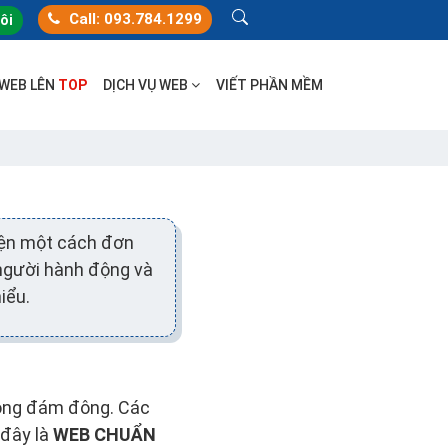
Call: 093.784.1299
tôi
 WEB LÊN
TOP
DỊCH VỤ WEB
VIẾT PHẦN MỀM
iện một cách đơn
 người hành động và
iểu.
rong đám đông. Các
 đây là
WEB CHUẨN