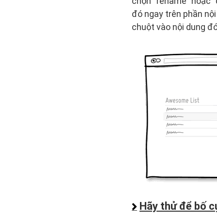
chọn “rename” hoặc “d
đó ngay trên phần nội
chuột vào nội dung đó 
Hãy thử để bố cụ