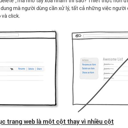
elete”, mà nhỡ tay xóa nhầm thì sao? Thiết thực hơn đi
 dung mà người dùng cần xử lý, tất cả những việc người 
và click.
c trang web là một cột thay vì nhiều cột