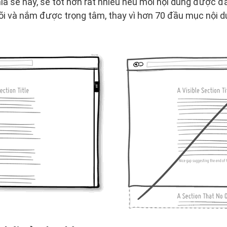
ia sẻ này, sẽ tốt hơn rất nhiều nếu mỗi nội dung được đá
i và nắm được trọng tâm, thay vì hơn 70 đầu mục nội du