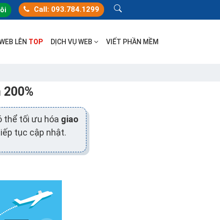
Call: 093.784.1299
tôi
 WEB LÊN
TOP
DỊCH VỤ WEB
VIẾT PHẦN MỀM
n 200%
 thể tối ưu hóa
giao
ếp tục cập nhật.