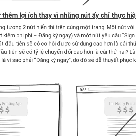
thêm lợi ích thay vì những nút ấy chỉ thực h
g tượng 2 nút hiển thị trên cùng một trang. Một nút với 
t kiệm chi phí – Đăng ký ngay) và một nút yêu cầu “Sign
nút đầu tiên sẽ có cơ hội được sử dụng cao hơn là cái th
 tiên sẽ có tỷ lệ chuyển đổi cao hơn là cái thứ hai? Là b
 là vì sao phải “Đăng ký ngay”, do đó sẽ dễ thuyết phụ