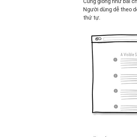
Cũng giống như bài ch
Người dùng dễ theo dõ
thứ tự.