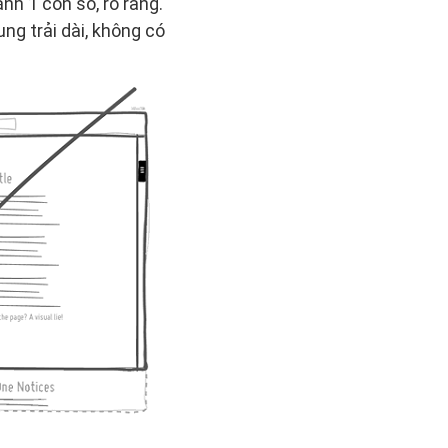
nh 1 con số, rõ ràng.
ng trải dài, không có