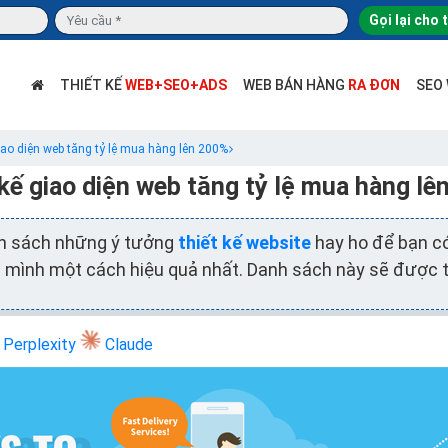
Gọi lại cho 
THIẾT KẾ
WEB+SEO+ADS
WEB BÁN HÀNG
RA ĐƠN
SEO
iao diện web tăng tỷ lệ mua hàng lên 200%
 kế giao diện web tăng tỷ lệ mua hàng lê
nh sách những ý tưởng
thiết kế website
hay ho để bạn có
 mình một cách hiệu quả nhất. Danh sách này sẽ được ti
Perplexity
Claude