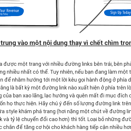
trung vào một nội dung thay vì chết chìm tron
a được một trang với nhiều đường links bên trái, bên ph
g nhiều nhất có thể. Tuy nhiên, nếu bạn đang làm một t
n để nhằm hướng tới một lời kêu gọi hành động ở phía d
 rằng là bất kỳ một đường link nào xuất hiện ở phía trên 
 của bạn xao lãng, lạc hướng và quên mất đi mục đích c
n họ thực hiện. Hãy chú ý đến số lượng đường link trê
ữa style khám phá trang (hơi nặng một chút về đường lin
k và tỷ lệ chuyển đổi cao hơn) thì tốt. Loại bỏ những đườ
 chắn để tăng cơ hội cho khách hàng tiếp cận nhiều hơ