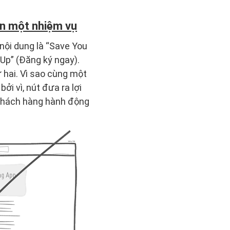
iện một nhiệm vụ
nội dung là “Save You
 Up” (Đăng ký ngay).
ứ hai. Vì sao cùng một
ởi vì, nút đưa ra lợi
c khách hàng hành động