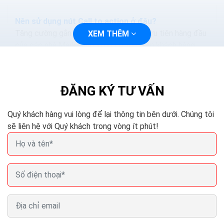
Nên sử dụng nút Call to action ở đâu?
Tăng cường gắn kết với khách hàng là ưu tiên hàng đầu
XEM THÊM
của các nhà Marketing vì nó có thể biến khách hàng
tiềm năng trở thành khách hàng trung...
ĐĂNG KÝ TƯ VẤN
BÀI VIẾT LIÊN QUAN
Quý khách hàng vui lòng để lại thông tin bên dưới. Chúng tôi
sẽ liên hệ với Quý khách trong vòng ít phút!