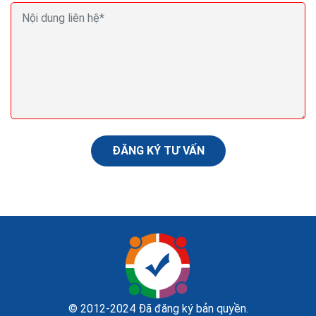
Thiết kế website bán hàng thời trang marketing
seo web tổng thể ra đơn
Việc thiết kế web thời trang là điểm mấu chốt cho
công việc kinh doanh online của bất kỳ cửa hàng nào.
Website là nơi hiển thị mọi sản phẩm của cửa...
ĐĂNG KÝ TƯ VẤN
© 2012-2024 Đã đăng ký bản quyền.