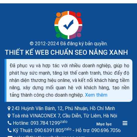
© 2012-2024 Đã đăng ký bản quyền.
THIẾT KẾ WEB CHUẨN SEO NẮNG XANH
Đã phục vụ và hợp tác với nhiều doanh nghiệp, giúp họ
Thiết kế website bán máy đếm tiền seo quảng cáo
phát huy sức mạnh, tăng lợi thế cạnh tranh, thúc đẩy độ
marketing ra đơn 100%
nhận diện thương hiệu online, và kết nối khách hàng tiềm
Bạn đang cần tìm hiểu về thiết kế web bán máy đếm
năng, xây dựng mối quan hệ với khách hàng, tạo nền
tiền như thế nào cho chuyên nghiệp, để mang lại hiệu
tảng thành công cho doanh nghiệp.
Xem thêm
quả kinh doanh cao nhất trong thời buổi kinh doanh...
243 Huỳnh Văn Bánh, 12, Phú Nhuận,
Hồ Chí Minh
Toà nhà VINACONEX 7, Cầu Diễn, Từ Liêm,
Hà Nội
zalo
Hotline:
093.784.1299
Mục lục
zalo
zalo
Kỹ Thuật:
090.6391.805
- Hỗ trợ:
090.696.7056