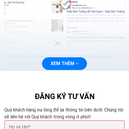
Thiết kế web bán giấy dán tường Marketing Seo
Quảng cáo ra đơn 100%
XEM THÊM
Trong thời đại công nghệ 4.0 việc marketing hay tiếp
cận với khách hàng sẽ trở nên dễ dàng và nhanh chóng
hơn, bạn chỉ cần thiết kế một trang web và tiến...
ĐĂNG KÝ TƯ VẤN
Quý khách hàng vui lòng để lại thông tin bên dưới. Chúng tôi
sẽ liên hệ với Quý khách trong vòng ít phút!