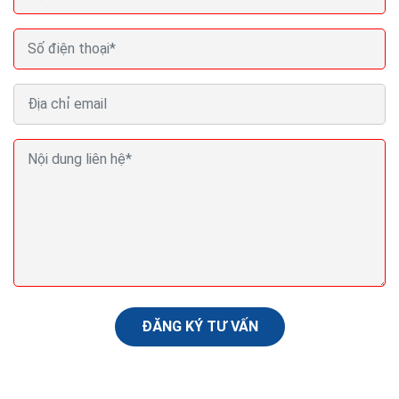
Thiết kế website bán cây cảnh Seo Quảng cáo
Marketing ra đơn 100%
Website bán cây cảnh còn được xem như một phòng
trưng bày,một phòng triển lãm nghệ thuật,để người
xem có thể tham khảo và cảm nhận qua cách giới
thiệu...
ĐĂNG KÝ TƯ VẤN