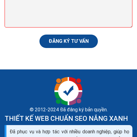
Website bán cây cảnh còn được xem như một phòng
trưng bày,một phòng triển lãm nghệ thuật,để người
xem có thể tham khảo và cảm nhận qua cách giới
thiệu...
ĐĂNG KÝ TƯ VẤN
© 2012-2024 Đã đăng ký bản quyền.
THIẾT KẾ WEB CHUẨN SEO NẮNG XANH
Đã phục vụ và hợp tác với nhiều doanh nghiệp, giúp họ
Thiết kế website bán máy đếm tiền seo quảng cáo