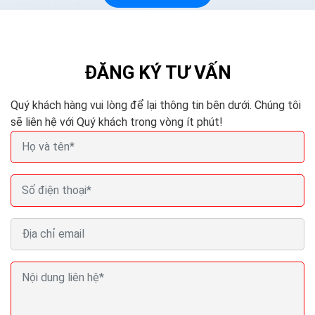
Trong thời đại công nghệ 4.0 việc marketing hay tiếp
cận với khách hàng sẽ trở nên dễ dàng và nhanh chóng
hơn, bạn chỉ cần thiết kế một trang web và tiến...
ĐĂNG KÝ TƯ VẤN
Quý khách hàng vui lòng để lại thông tin bên dưới. Chúng tôi
sẽ liên hệ với Quý khách trong vòng ít phút!
Thiết kế website bán cây cảnh Seo Quảng cáo
Marketing ra đơn 100%