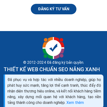
ĐĂNG KÝ TƯ VẤN
© 2012-2024 Đã đăng ký bản quyền.
THIẾT KẾ WEB CHUẨN SEO NẮNG XANH
Đã phục vụ và hợp tác với nhiều doanh nghiệp, giúp họ
Thiết kế website bán máy đếm tiền seo quảng cáo
phát huy sức mạnh, tăng lợi thế cạnh tranh, thúc đẩy độ
marketing ra đơn 100%
nhận diện thương hiệu online, và kết nối khách hàng tiềm
Bạn đang cần tìm hiểu về thiết kế web bán máy đếm
năng, xây dựng mối quan hệ với khách hàng, tạo nền
tiền như thế nào cho chuyên nghiệp, để mang lại hiệu
tảng thành công cho doanh nghiệp.
Xem thêm
quả kinh doanh cao nhất trong thời buổi kinh doanh...