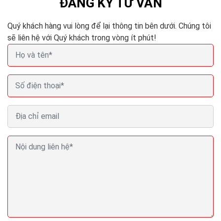
ĐĂNG KÝ TƯ VẤN
Quý khách hàng vui lòng để lại thông tin bên dưới. Chúng tôi
sẽ liên hệ với Quý khách trong vòng ít phút!
Thiết kế website bán cây cảnh Seo Quảng cáo
Marketing ra đơn 100%
Website bán cây cảnh còn được xem như một phòng
trưng bày,một phòng triển lãm nghệ thuật,để người
xem có thể tham khảo và cảm nhận qua cách giới
thiệu...