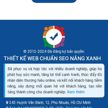
© 2012-2024 Đã đăng ký bản quyền.
THIẾT KẾ WEB CHUẨN SEO NẮNG XANH
Đã phục vụ và hợp tác với nhiều doanh nghiệp, giúp họ
Thiết kế website bán máy đếm tiền seo quảng cáo
phát huy sức mạnh, tăng lợi thế cạnh tranh, thúc đẩy độ
marketing ra đơn 100%
nhận diện thương hiệu online, và kết nối khách hàng tiềm
Bạn đang cần tìm hiểu về thiết kế web bán máy đếm
năng, xây dựng mối quan hệ với khách hàng, tạo nền
tiền như thế nào cho chuyên nghiệp, để mang lại hiệu
tảng thành công cho doanh nghiệp.
Xem thêm
quả kinh doanh cao nhất trong thời buổi kinh doanh...
243 Huỳnh Văn Bánh, 12, Phú Nhuận,
Hồ Chí Minh