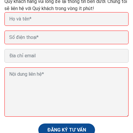
Quý khách hàng vui lòng để lại thông tin bên dưới. Chúng tôi
sẽ liên hệ với Quý khách trong vòng ít phút!
Thiết kế website bán cây cảnh Seo Quảng cáo
Marketing ra đơn 100%
Website bán cây cảnh còn được xem như một phòng
trưng bày,một phòng triển lãm nghệ thuật,để người
xem có thể tham khảo và cảm nhận qua cách giới
thiệu...
ĐĂNG KÝ TƯ VẤN