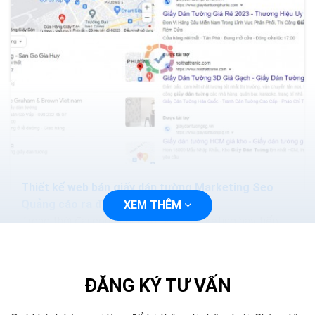
Thiết kế web bán giấy dán tường Marketing Seo
Quảng cáo ra đơn 100%
XEM THÊM
Trong thời đại công nghệ 4.0 việc marketing hay tiếp
cận với khách hàng sẽ trở nên dễ dàng và nhanh chóng
hơn, bạn chỉ cần thiết kế một trang web và tiến...
ĐĂNG KÝ TƯ VẤN